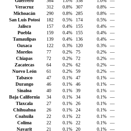
Guerrero
364
1.0%
358
1.0%
—
Veracruz
312
0.8%
307
0.8%
—
Michoacán
290
0.8%
285
0.8%
—
San Luis Potosí
182
0.5%
174
0.5%
—
Jalisco
157
0.4%
155
0.4%
—
Puebla
159
0.4%
155
0.4%
—
Tamaulipas
139
0.4%
136
0.4%
—
Oaxaca
122
0.3%
120
0.3%
—
Morelos
77
0.2%
75
0.2%
—
Chiapas
72
0.2%
72
0.2%
—
Zacatecas
64
0.2%
62
0.2%
—
Nuevo León
61
0.2%
59
0.2%
—
Tabasco
47
0.1%
47
0.1%
—
Durango
46
0.1%
46
0.1%
—
Sinaloa
40
0.1%
39
0.1%
—
Baja California
34
0.1%
34
0.1%
—
Tlaxcala
27
0.1%
26
0.1%
—
Chihuahua
26
0.1%
24
0.1%
—
Coahuila
22
0.1%
22
0.1%
—
Colima
22
0.1%
22
0.1%
—
Nayarit
21
0.1%
20
0.1%
—