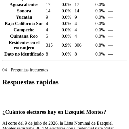
Aguascalientes
17
0.0%
17
0.0%
—
Sonora
14
0.0%
14
0.0%
—
Yucatán
9
0.0%
9
0.0%
—
Baja California Sur
4
0.0%
4
0.0%
—
Campeche
4
0.0%
4
0.0%
—
Quintana Roo
5
0.0%
4
0.0%
—
Residentes en el
315
0.9%
306
0.8%
—
extranjero
Dato no identificado
8
0.0%
8
0.0%
—
04
· Preguntas frecuentes
Respuestas rápidas
¿Cuántos electores hay en Ezequiel Montes?
Al corte del
9
de julio de
2026,
la Lista Nominal de Ezequiel
Montes registraba
36,424
electores con Credencial para Votar