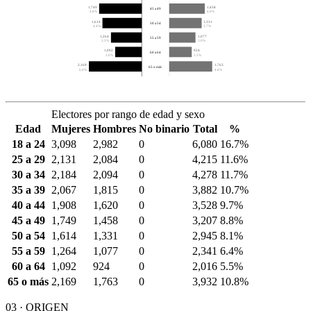
1,749
1,458
45 a 49
4.8%
4.0%
1,614
1,331
50 a 54
4.4%
3.7%
1,264
1,077
55 a 59
3.5%
3.0%
1,092
924
60 a 64
3.0%
2.5%
2,169
1,763
65 o más
6.0%
4.8%
Electores por rango de edad y sexo
Edad
Mujeres
Hombres
No binario
Total
%
18 a 24
3,098
2,982
0
6,080
16.7%
25 a 29
2,131
2,084
0
4,215
11.6%
30 a 34
2,184
2,094
0
4,278
11.7%
35 a 39
2,067
1,815
0
3,882
10.7%
40 a 44
1,908
1,620
0
3,528
9.7%
45 a 49
1,749
1,458
0
3,207
8.8%
50 a 54
1,614
1,331
0
2,945
8.1%
55 a 59
1,264
1,077
0
2,341
6.4%
60 a 64
1,092
924
0
2,016
5.5%
65 o más
2,169
1,763
0
3,932
10.8%
03 · ORIGEN