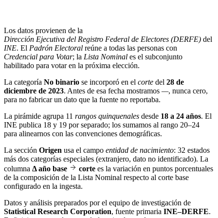
Los datos provienen de la
Dirección Ejecutiva del Registro Federal de Electores (DERFE)
del
INE
. El
Padrón Electoral
reúne a todas las personas con
Credencial para Votar
; la
Lista Nominal
es el subconjunto
habilitado para votar en la próxima elección.
La categoría
No binario
se incorporó en el
corte
del
28 de
diciembre de 2023
. Antes de esa fecha mostramos
—
, nunca cero,
para no fabricar un dato que la fuente no reportaba.
La pirámide agrupa 11
rangos quinquenales
desde
18 a 24 años
. El
INE publica 18 y 19 por separado; los sumamos al rango 20–24
para alinearnos con las convenciones demográficas.
La sección
Origen
usa el campo
entidad de nacimiento
: 32 estados
más dos categorías especiales (extranjero, dato no identificado). La
columna
Δ año base
corte
es la variación en puntos porcentuales
de la composición de la Lista Nominal respecto al corte base
configurado en la ingesta.
Datos y análisis preparados por el equipo de investigación de
Statistical Research Corporation
, fuente primaria
INE–DERFE
.