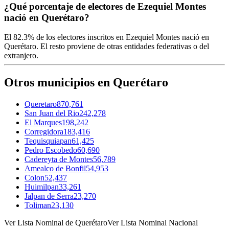
¿Qué porcentaje de electores de Ezequiel Montes
nació en Querétaro?
El
82.3%
de los electores inscritos en Ezequiel Montes nació en
Querétaro
. El resto proviene de otras entidades federativas o del
extranjero.
Otros municipios en Querétaro
Queretaro
870,761
San Juan del Rio
242,278
El Marques
198,242
Corregidora
183,416
Tequisquiapan
61,425
Pedro Escobedo
60,690
Cadereyta de Montes
56,789
Amealco de Bonfil
54,953
Colon
52,437
Huimilpan
33,261
Jalpan de Serra
23,270
Toliman
23,130
Ver Lista Nominal de Querétaro
Ver Lista Nominal Nacional