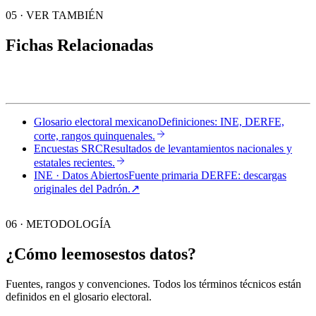
05
·
VER TAMBIÉN
Fichas Relacionadas
Glosario electoral mexicano
Definiciones: INE, DERFE,
corte, rangos quinquenales.
Encuestas SRC
Resultados de levantamientos nacionales y
estatales recientes.
INE · Datos Abiertos
Fuente primaria DERFE: descargas
originales del Padrón.
↗︎
06 · METODOLOGÍA
¿Cómo leemos
estos datos?
Fuentes, rangos y convenciones. Todos los términos técnicos están
definidos en el
glosario electoral
.