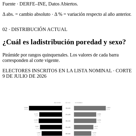
Fuente · DERFE–INE, Datos Abiertos.
Δ abs. = cambio absoluto · Δ % = variación respecto al año anterior.
02 · DISTRIBUCIÓN ACTUAL
¿Cuál es la
distribución por
edad y sexo?
Pirámide por rangos quinquenales. Los valores de cada barra
corresponden al corte vigente.
ELECTORES INSCRITOS EN LA LISTA NOMINAL · CORTE
9 DE JULIO DE 2026
MUJERES
EDAD
HOMBRES
3,098
2,982
18 a 24
8.5%
8.2%
2,131
2,084
25 a 29
5.9%
5.7%
2,184
2,094
30 a 34
6.0%
5.7%
2,067
1,815
35 a 39
5.7%
5.0%
1,908
1,620
40 a 44
5.2%
4.4%