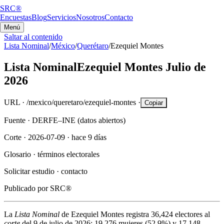
SRC®
Encuestas
Blog
Servicios
Nosotros
Contacto
Menú
Saltar al contenido
Lista Nominal
/
México
/
Querétaro
/
Ezequiel Montes
Lista Nominal
Ezequiel Montes
Julio de
2026
URL ·
/mexico/queretaro/ezequiel-montes
·
Copiar
Fuente ·
DERFE–INE (datos abiertos)
Corte ·
2026-07-09
·
hace 9 días
Glosario ·
términos electorales
Solicitar estudio ·
contacto
Publicado por
SRC®
La
Lista Nominal
de
Ezequiel Montes
registra
36,424
electores al
corte
del
9 de julio de 2026
:
19,276
mujeres (
52.9%
) y
17,148