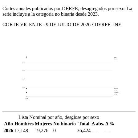
Cortes anuales publicados por DERFE, desagregados por sexo. La
serie incluye a la categoría no binaria desde 2023.
CORTE VIGENTE · 9 DE JULIO DE 2026 · DERFE–INE
Total
36,424
33,725
29,099
24,473
19,847
Mujeres
19,276
Hombres
17,148
2026
Lista Nominal por año, desglose por sexo
Año
Hombres
Mujeres
No binario
Total
Δ abs.
Δ %
2026
17,148
19,276
0
36,424
—
—