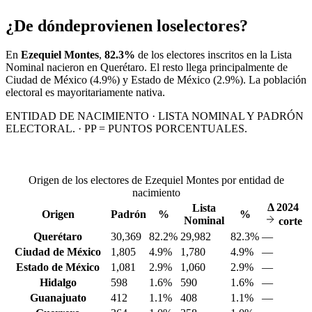
¿De dónde
provienen los
electores?
En
Ezequiel Montes
,
82.3%
de los electores inscritos en la Lista
Nominal nacieron en
Querétaro
. El resto llega principalmente de
Ciudad de México
(4.9%)
y Estado de México
(2.9%)
. La población
electoral es mayoritariamente nativa.
ENTIDAD DE NACIMIENTO · LISTA NOMINAL Y PADRÓN
ELECTORAL. · PP = PUNTOS PORCENTUALES.
Origen de los electores de Ezequiel Montes por entidad de
nacimiento
Δ
2024
Lista
Origen
Padrón
%
%
Nominal
corte
Querétaro
30,369
82.2%
29,982
82.3%
—
Ciudad de México
1,805
4.9%
1,780
4.9%
—
Estado de México
1,081
2.9%
1,060
2.9%
—
Hidalgo
598
1.6%
590
1.6%
—
Guanajuato
412
1.1%
408
1.1%
—