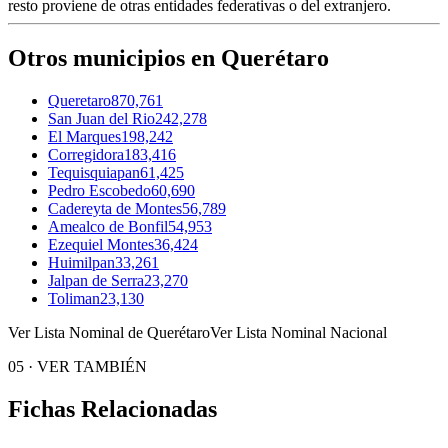
resto proviene de otras entidades federativas o del extranjero.
Otros municipios en Querétaro
Queretaro
870,761
San Juan del Rio
242,278
El Marques
198,242
Corregidora
183,416
Tequisquiapan
61,425
Pedro Escobedo
60,690
Cadereyta de Montes
56,789
Amealco de Bonfil
54,953
Ezequiel Montes
36,424
Huimilpan
33,261
Jalpan de Serra
23,270
Toliman
23,130
Ver Lista Nominal de Querétaro
Ver Lista Nominal Nacional
05
·
VER TAMBIÉN
Fichas Relacionadas