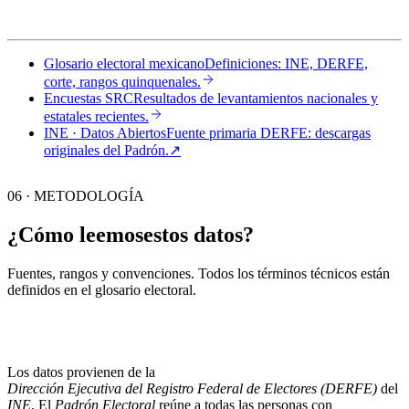
Glosario electoral mexicano
Definiciones: INE, DERFE,
corte, rangos quinquenales.
Encuestas SRC
Resultados de levantamientos nacionales y
estatales recientes.
INE · Datos Abiertos
Fuente primaria DERFE: descargas
originales del Padrón.
↗︎
06 · METODOLOGÍA
¿Cómo leemos
estos datos?
Fuentes, rangos y convenciones. Todos los términos técnicos están
definidos en el
glosario electoral
.
Los datos provienen de la
Dirección Ejecutiva del Registro Federal de Electores (DERFE)
del
INE
. El
Padrón Electoral
reúne a todas las personas con