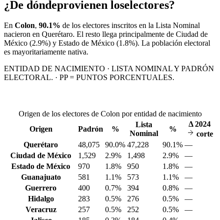
¿De dónde
provienen los
electores?
En
Colon
,
90.1%
de los electores inscritos en la Lista Nominal
nacieron en
Querétaro
. El resto llega principalmente de
Ciudad de
México
(2.9%)
y Estado de México
(1.8%)
. La población electoral
es mayoritariamente nativa.
ENTIDAD DE NACIMIENTO · LISTA NOMINAL Y PADRÓN
ELECTORAL. · PP = PUNTOS PORCENTUALES.
Origen de los electores de Colon por entidad de nacimiento
Δ
2024
Lista
Origen
Padrón
%
%
Nominal
corte
Querétaro
48,075
90.0%
47,228
90.1%
—
Ciudad de México
1,529
2.9%
1,498
2.9%
—
Estado de México
970
1.8%
950
1.8%
—
Guanajuato
581
1.1%
573
1.1%
—
Guerrero
400
0.7%
394
0.8%
—
Hidalgo
283
0.5%
276
0.5%
—
Veracruz
257
0.5%
252
0.5%
—