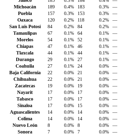
Jalisco
185
0.3%
184
0.4%
—
Michoacán
189
0.4%
183
0.3%
—
Puebla
157
0.3%
153
0.3%
—
Oaxaca
120
0.2%
118
0.2%
—
San Luis Potosí
84
0.2%
84
0.2%
—
Tamaulipas
67
0.1%
64
0.1%
—
Morelos
54
0.1%
52
0.1%
—
Chiapas
47
0.1%
46
0.1%
—
Tlaxcala
44
0.1%
44
0.1%
—
Durango
29
0.1%
27
0.1%
—
Coahuila
27
0.1%
24
0.0%
—
Baja California
22
0.0%
21
0.0%
—
Chihuahua
22
0.0%
21
0.0%
—
Zacatecas
19
0.0%
19
0.0%
—
Nayarit
17
0.0%
17
0.0%
—
Tabasco
17
0.0%
17
0.0%
—
Sinaloa
17
0.0%
15
0.0%
—
Aguascalientes
14
0.0%
14
0.0%
—
Colima
14
0.0%
14
0.0%
—
Nuevo León
8
0.0%
8
0.0%
—
Sonora
7
0.0%
7
0.0%
—