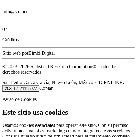
info@src.mx
07
Créditos
Sitio web por
Bimbi Digital
© 2023–
2026
Statistical Research Corporation®.
Todos los
derechos reservados.
San Pedro Garza García, Nuevo León, México
·
ID RNP INE:
Copiar
202312121195977
Aviso de Cookies
Este sitio usa cookies
Usamos cookies
esenciales
para operar este sitio. Con su permiso
activaremos análisis y marketing cuando integremos esos servicios.
Consulta nuestro
aviso-de-privacidad
para el tratamiento completo