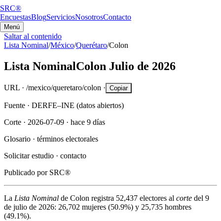
SRC®
Encuestas
Blog
Servicios
Nosotros
Contacto
Menú
Saltar al contenido
Lista Nominal
/
México
/
Querétaro
/
Colon
Lista Nominal
Colon
Julio de 2026
URL ·
/mexico/queretaro/colon
·
Copiar
Fuente ·
DERFE–INE (datos abiertos)
Corte ·
2026-07-09
·
hace 9 días
Glosario ·
términos electorales
Solicitar estudio ·
contacto
Publicado por
SRC®
La
Lista Nominal
de
Colon
registra
52,437
electores al
corte
del
9
de julio de 2026
:
26,702
mujeres (
50.9%
) y
25,735
hombres
(
49.1%
).