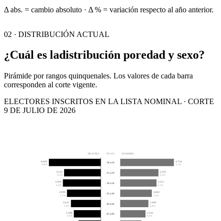
Δ abs. = cambio absoluto · Δ % = variación respecto al año anterior.
02 · DISTRIBUCIÓN ACTUAL
¿Cuál es la
distribución por
edad y sexo?
Pirámide por rangos quinquenales. Los valores de cada barra
corresponden al corte vigente.
ELECTORES INSCRITOS EN LA LISTA NOMINAL · CORTE
9 DE JULIO DE 2026
MUJERES
EDAD
HOMBRES
4,606
4,764
18 a 24
8.8%
9.1%
3,255
3,393
25 a 29
6.2%
6.5%
3,360
3,221
30 a 34
6.4%
6.1%
2,999
2,802
35 a 39
5.7%
5.3%
2,647
2,499
40 a 44
5.0%
4.8%
2,388
2,242
45 a 49
4.6%
4.3%