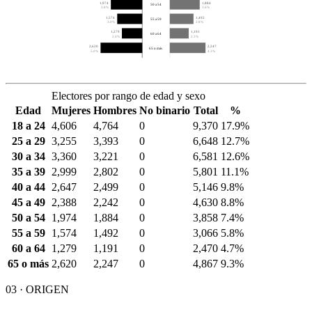
1,974
1,884
50 a 54
3.8%
3.6%
1,574
1,492
55 a 59
3.0%
2.8%
1,279
1,191
60 a 64
2.4%
2.3%
2,620
2,247
65 o más
5.0%
4.3%
Electores por rango de edad y sexo
Edad
Mujeres
Hombres
No binario
Total
%
18 a 24
4,606
4,764
0
9,370
17.9%
25 a 29
3,255
3,393
0
6,648
12.7%
30 a 34
3,360
3,221
0
6,581
12.6%
35 a 39
2,999
2,802
0
5,801
11.1%
40 a 44
2,647
2,499
0
5,146
9.8%
45 a 49
2,388
2,242
0
4,630
8.8%
50 a 54
1,974
1,884
0
3,858
7.4%
55 a 59
1,574
1,492
0
3,066
5.8%
60 a 64
1,279
1,191
0
2,470
4.7%
65 o más
2,620
2,247
0
4,867
9.3%
03 · ORIGEN