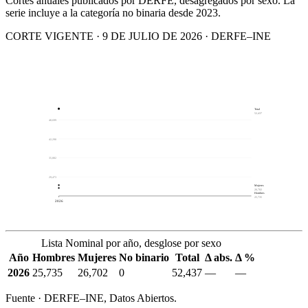
Cortes anuales publicados por DERFE, desagregados por sexo. La
serie incluye a la categoría no binaria desde 2023.
CORTE VIGENTE · 9 DE JULIO DE 2026 · DERFE–INE
Total
52,437
48,699
42,290
35,882
29,473
Mujeres
26,702
Hombres
25,735
2026
Lista Nominal por año, desglose por sexo
Año
Hombres
Mujeres
No binario
Total
Δ abs.
Δ %
2026
25,735
26,702
0
52,437
—
—
Fuente · DERFE–INE, Datos Abiertos.