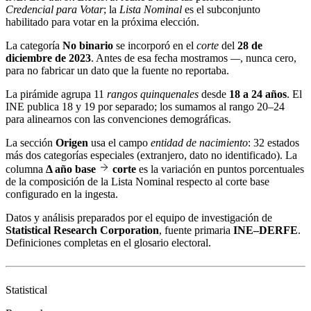
Credencial para Votar
; la
Lista Nominal
es el subconjunto
habilitado para votar en la próxima elección.
La categoría
No binario
se incorporó en el
corte
del
28 de
diciembre de 2023
. Antes de esa fecha mostramos
—
, nunca cero,
para no fabricar un dato que la fuente no reportaba.
La pirámide agrupa 11
rangos quinquenales
desde
18 a 24 años
. El
INE publica 18 y 19 por separado; los sumamos al rango 20–24
para alinearnos con las convenciones demográficas.
La sección
Origen
usa el campo
entidad de nacimiento
: 32 estados
más dos categorías especiales (extranjero, dato no identificado). La
columna
Δ año base
corte
es la variación en puntos porcentuales
de la composición de la Lista Nominal respecto al corte base
configurado en la ingesta.
Datos y análisis preparados por el equipo de investigación de
Statistical Research Corporation
, fuente primaria
INE–DERFE
.
Definiciones completas en el
glosario electoral
.
Statistical