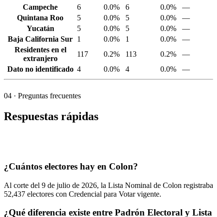
Campeche
6
0.0%
6
0.0%
—
Quintana Roo
5
0.0%
5
0.0%
—
Yucatán
5
0.0%
5
0.0%
—
Baja California Sur
1
0.0%
1
0.0%
—
Residentes en el
117
0.2%
113
0.2%
—
extranjero
Dato no identificado
4
0.0%
4
0.0%
—
04
· Preguntas frecuentes
Respuestas rápidas
¿Cuántos electores hay en Colon?
Al corte del
9
de julio de
2026,
la Lista Nominal de Colon registraba
52,437
electores con Credencial para Votar vigente.
¿Qué diferencia existe entre Padrón Electoral y Lista