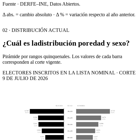
Fuente · DERFE–INE, Datos Abiertos.
Δ abs. = cambio absoluto · Δ % = variación respecto al año anterior.
02 · DISTRIBUCIÓN ACTUAL
¿Cuál es la
distribución por
edad y sexo?
Pirámide por rangos quinquenales. Los valores de cada barra
corresponden al corte vigente.
ELECTORES INSCRITOS EN LA LISTA NOMINAL · CORTE
9 DE JULIO DE 2026
MUJERES
EDAD
HOMBRES
4,749
4,712
18 a 24
8.6%
8.6%
3,598
3,476
25 a 29
6.5%
6.3%
3,541
3,098
30 a 34
6.4%
5.6%
3,080
2,655
35 a 39
5.6%
4.8%
2,591
2,327
40 a 44
4.7%
4.2%