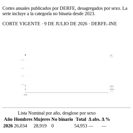
Cortes anuales publicados por DERFE, desagregados por sexo. La
serie incluye a la categoría no binaria desde 2023.
CORTE VIGENTE · 9 DE JULIO DE 2026 · DERFE–INE
Total
54,953
50,904
43,964
37,023
30,083
Mujeres
28,919
Hombres
26,034
2026
Lista Nominal por año, desglose por sexo
Año
Hombres
Mujeres
No binario
Total
Δ abs.
Δ %
2026
26,034
28,919
0
54,953
—
—