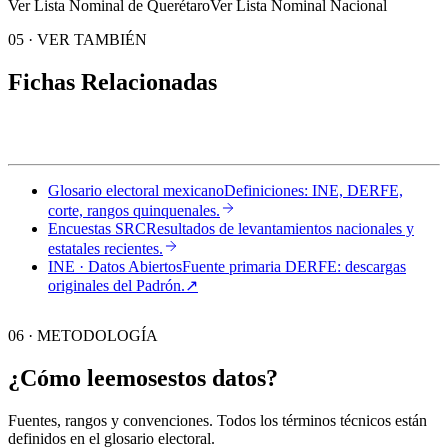
Ver Lista Nominal de Querétaro
Ver Lista Nominal Nacional
05
·
VER TAMBIÉN
Fichas Relacionadas
Glosario electoral mexicano
Definiciones: INE, DERFE,
corte, rangos quinquenales.
Encuestas SRC
Resultados de levantamientos nacionales y
estatales recientes.
INE · Datos Abiertos
Fuente primaria DERFE: descargas
originales del Padrón.
↗︎
06 · METODOLOGÍA
¿Cómo leemos
estos datos?
Fuentes, rangos y convenciones. Todos los términos técnicos están
definidos en el
glosario electoral
.