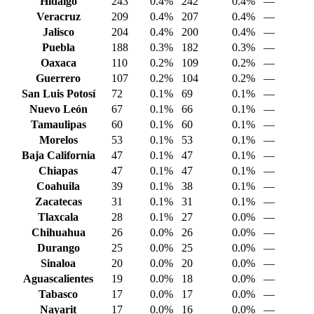
Hidalgo
243
0.4%
242
0.4%
—
Veracruz
209
0.4%
207
0.4%
—
Jalisco
204
0.4%
200
0.4%
—
Puebla
188
0.3%
182
0.3%
—
Oaxaca
110
0.2%
109
0.2%
—
Guerrero
107
0.2%
104
0.2%
—
San Luis Potosí
72
0.1%
69
0.1%
—
Nuevo León
67
0.1%
66
0.1%
—
Tamaulipas
60
0.1%
60
0.1%
—
Morelos
53
0.1%
53
0.1%
—
Baja California
47
0.1%
47
0.1%
—
Chiapas
47
0.1%
47
0.1%
—
Coahuila
39
0.1%
38
0.1%
—
Zacatecas
31
0.1%
31
0.1%
—
Tlaxcala
28
0.1%
27
0.0%
—
Chihuahua
26
0.0%
26
0.0%
—
Durango
25
0.0%
25
0.0%
—
Sinaloa
20
0.0%
20
0.0%
—
Aguascalientes
19
0.0%
18
0.0%
—
Tabasco
17
0.0%
17
0.0%
—
Nayarit
17
0.0%
16
0.0%
—