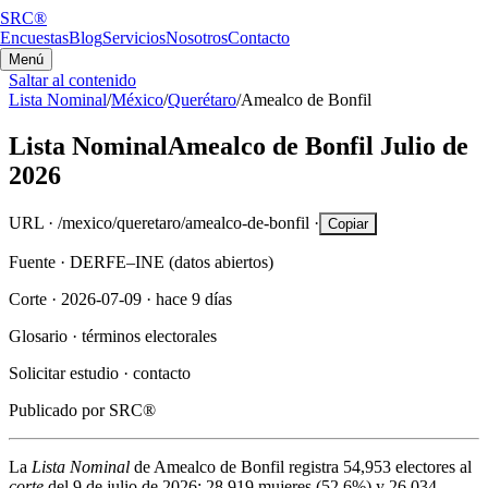
SRC®
Encuestas
Blog
Servicios
Nosotros
Contacto
Menú
Saltar al contenido
Lista Nominal
/
México
/
Querétaro
/
Amealco de Bonfil
Lista Nominal
Amealco de Bonfil
Julio de
2026
URL ·
/mexico/queretaro/amealco-de-bonfil
·
Copiar
Fuente ·
DERFE–INE (datos abiertos)
Corte ·
2026-07-09
·
hace 9 días
Glosario ·
términos electorales
Solicitar estudio ·
contacto
Publicado por
SRC®
La
Lista Nominal
de
Amealco de Bonfil
registra
54,953
electores al
corte
del
9 de julio de 2026
:
28,919
mujeres (
52.6%
) y
26,034