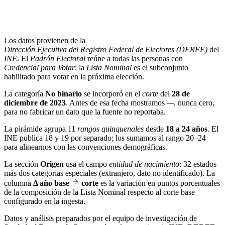
Los datos provienen de la
Dirección Ejecutiva del Registro Federal de Electores (DERFE)
del
INE
. El
Padrón Electoral
reúne a todas las personas con
Credencial para Votar
; la
Lista Nominal
es el subconjunto
habilitado para votar en la próxima elección.
La categoría
No binario
se incorporó en el
corte
del
28 de
diciembre de 2023
. Antes de esa fecha mostramos
—
, nunca cero,
para no fabricar un dato que la fuente no reportaba.
La pirámide agrupa 11
rangos quinquenales
desde
18 a 24 años
. El
INE publica 18 y 19 por separado; los sumamos al rango 20–24
para alinearnos con las convenciones demográficas.
La sección
Origen
usa el campo
entidad de nacimiento
: 32 estados
más dos categorías especiales (extranjero, dato no identificado). La
columna
Δ año base
corte
es la variación en puntos porcentuales
de la composición de la Lista Nominal respecto al corte base
configurado en la ingesta.
Datos y análisis preparados por el equipo de investigación de