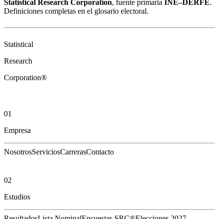
Statistical Research Corporation
, fuente primaria
INE–DERFE
.
Definiciones completas en el
glosario electoral
.
Statistical
Research
Corporation®
01
Empresa
Nosotros
Servicios
Carreras
Contacto
02
Estudios
Resultados
Lista Nominal
Encuestas SRC®
Elecciones 2027