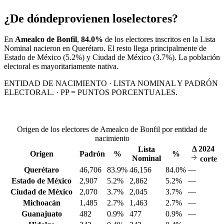
¿De dónde
provienen los
electores?
En
Amealco de Bonfil
,
84.0%
de los electores inscritos en la Lista
Nominal nacieron en
Querétaro
. El resto llega principalmente de
Estado de México
(5.2%)
y Ciudad de México
(3.7%)
. La población
electoral es mayoritariamente nativa.
ENTIDAD DE NACIMIENTO · LISTA NOMINAL Y PADRÓN
ELECTORAL. · PP = PUNTOS PORCENTUALES.
Origen de los electores de Amealco de Bonfil por entidad de
nacimiento
Δ
2024
Lista
Origen
Padrón
%
%
Nominal
corte
Querétaro
46,706
83.9%
46,156
84.0%
—
Estado de México
2,907
5.2%
2,862
5.2%
—
Ciudad de México
2,070
3.7%
2,045
3.7%
—
Michoacán
1,485
2.7%
1,463
2.7%
—
Guanajuato
482
0.9%
477
0.9%
—