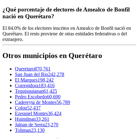
¿Qué porcentaje de electores de Amealco de Bonfil
nació en Querétaro?
El
84.0%
de los electores inscritos en Amealco de Bonfil nació en
Querétaro
. El resto proviene de otras entidades federativas o del
extranjero.
Otros municipios en Querétaro
Queretaro
870,761
San Juan del Rio
242,278
El Marques
198,242
Corregidora
183,416
Tequisquiapan
61,425
Pedro Escobedo
60,690
Cadereyta de Montes
56,789
Colon
52,437
Ezequiel Montes
36,424
Huimilpan
33,261
Jalpan de Serra
23,270
Toliman
23,130