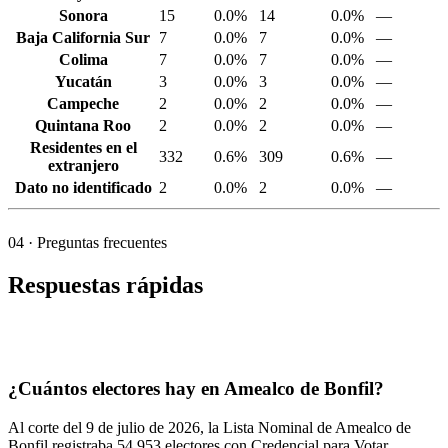
Sonora
15
0.0%
14
0.0%
—
Baja California Sur
7
0.0%
7
0.0%
—
Colima
7
0.0%
7
0.0%
—
Yucatán
3
0.0%
3
0.0%
—
Campeche
2
0.0%
2
0.0%
—
Quintana Roo
2
0.0%
2
0.0%
—
Residentes en el
332
0.6%
309
0.6%
—
extranjero
Dato no identificado
2
0.0%
2
0.0%
—
04
· Preguntas frecuentes
Respuestas rápidas
¿Cuántos electores hay en Amealco de Bonfil?
Al corte del
9
de julio de
2026,
la Lista Nominal de Amealco de
Bonfil registraba
54,953
electores con Credencial para Votar