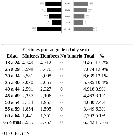
2,357
2,106
45 a 49
4.3%
3.8%
2,123
1,957
50 a 54
3.9%
3.6%
1,854
1,595
55 a 59
3.4%
2.9%
1,441
1,351
60 a 64
2.6%
2.5%
3,585
2,757
65 o más
6.5%
5.0%
Electores por rango de edad y sexo
Edad
Mujeres
Hombres
No binario
Total
%
18 a 24
4,749
4,712
0
9,461
17.2%
25 a 29
3,598
3,476
0
7,074
12.9%
30 a 34
3,541
3,098
0
6,639
12.1%
35 a 39
3,080
2,655
0
5,735
10.4%
40 a 44
2,591
2,327
0
4,918
8.9%
45 a 49
2,357
2,106
0
4,463
8.1%
50 a 54
2,123
1,957
0
4,080
7.4%
55 a 59
1,854
1,595
0
3,449
6.3%
60 a 64
1,441
1,351
0
2,792
5.1%
65 o más
3,585
2,757
0
6,342
11.5%
03 · ORIGEN