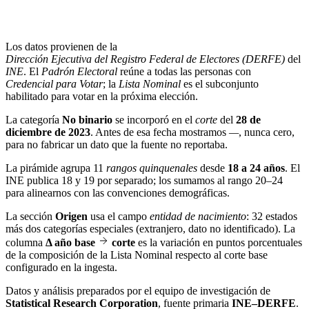
Los datos provienen de la
Dirección Ejecutiva del Registro Federal de Electores (DERFE)
del
INE
. El
Padrón Electoral
reúne a todas las personas con
Credencial para Votar
; la
Lista Nominal
es el subconjunto
habilitado para votar en la próxima elección.
La categoría
No binario
se incorporó en el
corte
del
28 de
diciembre de 2023
. Antes de esa fecha mostramos
—
, nunca cero,
para no fabricar un dato que la fuente no reportaba.
La pirámide agrupa 11
rangos quinquenales
desde
18 a 24 años
. El
INE publica 18 y 19 por separado; los sumamos al rango 20–24
para alinearnos con las convenciones demográficas.
La sección
Origen
usa el campo
entidad de nacimiento
: 32 estados
más dos categorías especiales (extranjero, dato no identificado). La
columna
Δ año base
corte
es la variación en puntos porcentuales
de la composición de la Lista Nominal respecto al corte base
configurado en la ingesta.
Datos y análisis preparados por el equipo de investigación de
Statistical Research Corporation
, fuente primaria
INE–DERFE
.