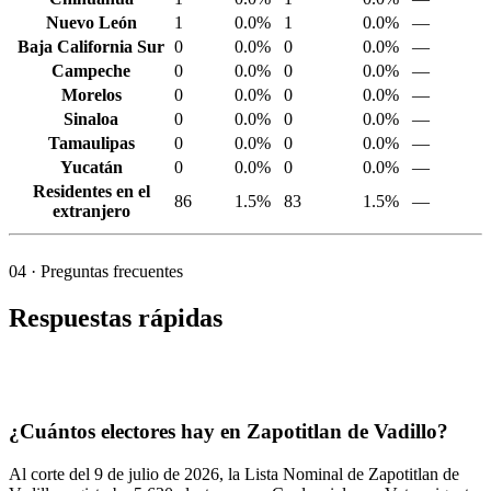
Nuevo León
1
0.0%
1
0.0%
—
Baja California Sur
0
0.0%
0
0.0%
—
Campeche
0
0.0%
0
0.0%
—
Morelos
0
0.0%
0
0.0%
—
Sinaloa
0
0.0%
0
0.0%
—
Tamaulipas
0
0.0%
0
0.0%
—
Yucatán
0
0.0%
0
0.0%
—
Residentes en el
86
1.5%
83
1.5%
—
extranjero
04
· Preguntas frecuentes
Respuestas rápidas
¿Cuántos electores hay en Zapotitlan de Vadillo?
Al corte del
9
de julio de
2026,
la Lista Nominal de Zapotitlan de