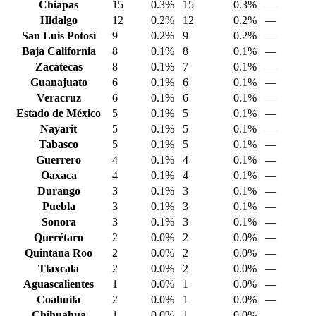
Chiapas
15
0.3%
15
0.3%
—
Hidalgo
12
0.2%
12
0.2%
—
San Luis Potosí
9
0.2%
9
0.2%
—
Baja California
8
0.1%
8
0.1%
—
Zacatecas
8
0.1%
7
0.1%
—
Guanajuato
6
0.1%
6
0.1%
—
Veracruz
6
0.1%
6
0.1%
—
Estado de México
5
0.1%
5
0.1%
—
Nayarit
5
0.1%
5
0.1%
—
Tabasco
5
0.1%
5
0.1%
—
Guerrero
4
0.1%
4
0.1%
—
Oaxaca
4
0.1%
4
0.1%
—
Durango
3
0.1%
3
0.1%
—
Puebla
3
0.1%
3
0.1%
—
Sonora
3
0.1%
3
0.1%
—
Querétaro
2
0.0%
2
0.0%
—
Quintana Roo
2
0.0%
2
0.0%
—
Tlaxcala
2
0.0%
2
0.0%
—
Aguascalientes
1
0.0%
1
0.0%
—
Coahuila
2
0.0%
1
0.0%
—
Chihuahua
1
0.0%
1
0.0%
—