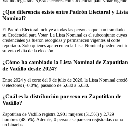
Vadillo registraba
5,630
electores con Credencial para Votar vigente.
¿Qué diferencia existe entre Padrón Electoral y Lista
Nominal?
El Padrón Electoral incluye a todas las personas que han tramitado
su Credencial para Votar. La Lista Nominal es el subconjunto cuyas
credenciales ya fueron recogidas y permanecen vigentes al corte
reportado. Solo quienes aparecen en la Lista Nominal pueden emitir
su voto el día de la elección.
¿Cómo ha cambiado la Lista Nominal de Zapotitlan
de Vadillo desde 2024?
Entre
2024
y el corte del
9
de julio de
2026,
la Lista Nominal creció
0
electores (
+0.0%
), pasando de
5,630
a
5,630.
¿Cuál es la distribución por sexo en Zapotitlan de
Vadillo?
Zapotitlan de Vadillo registra
2,901
mujeres (
51.5%
) y
2,729
hombres (
48.5%
). Además,
0
personas aparecen registradas como
no binarias.