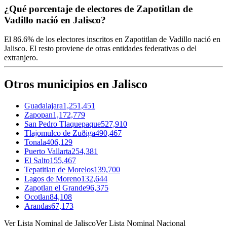
¿Qué porcentaje de electores de Zapotitlan de
Vadillo nació en Jalisco?
El
86.6%
de los electores inscritos en Zapotitlan de Vadillo nació en
Jalisco
. El resto proviene de otras entidades federativas o del
extranjero.
Otros municipios en Jalisco
Guadalajara
1,251,451
Zapopan
1,172,779
San Pedro Tlaquepaque
527,910
Tlajomulco de Zuðiga
490,467
Tonala
406,129
Puerto Vallarta
254,381
El Salto
155,467
Tepatitlan de Morelos
139,700
Lagos de Moreno
132,644
Zapotlan el Grande
96,375
Ocotlan
84,108
Arandas
67,173
Ver Lista Nominal de Jalisco
Ver Lista Nominal Nacional