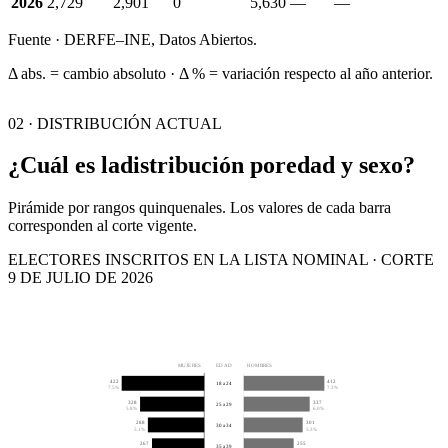
2026
2,729
2,901
0
5,630
—
—
Fuente · DERFE–INE, Datos Abiertos.
Δ abs. = cambio absoluto · Δ % = variación respecto al año anterior.
02 · DISTRIBUCIÓN ACTUAL
¿Cuál es la
distribución por
edad y sexo?
Pirámide por rangos quinquenales. Los valores de cada barra
corresponden al corte vigente.
ELECTORES INSCRITOS EN LA LISTA NOMINAL · CORTE
9 DE JULIO DE 2026
MUJERES
EDAD
HOMBRES
422
412
18 a 24
7.5%
7.3%
328
337
25 a 29
5.8%
6.0%
288
301
30 a 34
5.1%
5.3%
267
255
35 a 39