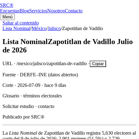
SRC®
Encuestas
Blog
Servicios
Nosotros
Contacto
Menú
Saltar al contenido
Lista Nominal
/
México
/
Jalisco
/
Zapotitlan de Vadillo
Lista Nominal
Zapotitlan de Vadillo
Julio
de 2026
URL ·
/mexico/jalisco/zapotitlan-de-vadillo
·
Copiar
Fuente ·
DERFE–INE (datos abiertos)
Corte ·
2026-07-09
·
hace 9 días
Glosario ·
términos electorales
Solicitar estudio ·
contacto
Publicado por
SRC®
La
Lista Nominal
de
Zapotitlan de Vadillo
registra
5,630
electores al
corte
del
9 de julio de 2026
:
2,901
mujeres (
51.5%
) y
2,729