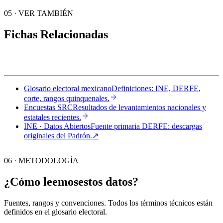
05
·
VER TAMBIÉN
Fichas Relacionadas
Glosario electoral mexicano
Definiciones: INE, DERFE,
corte, rangos quinquenales.
Encuestas SRC
Resultados de levantamientos nacionales y
estatales recientes.
INE · Datos Abiertos
Fuente primaria DERFE: descargas
originales del Padrón.
↗︎
06 · METODOLOGÍA
¿Cómo leemos
estos datos?
Fuentes, rangos y convenciones. Todos los términos técnicos están
definidos en el
glosario electoral
.