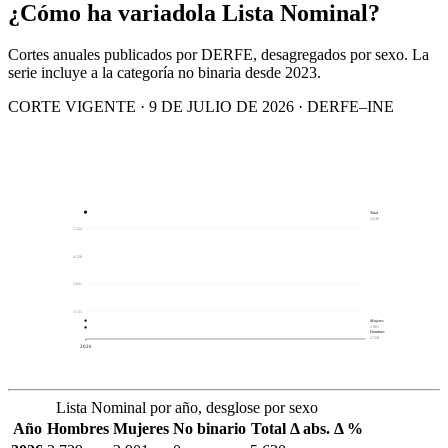
¿Cómo ha variado
la Lista Nominal?
Cortes anuales publicados por DERFE, desagregados por sexo. La
serie incluye a la categoría no binaria desde 2023.
CORTE VIGENTE · 9 DE JULIO DE 2026 · DERFE–INE
Total
5,630
5,224
4,528
3,831
3,135
Mujeres
2,901
Hombres
2,729
2026
Lista Nominal por año, desglose por sexo
Año
Hombres
Mujeres
No binario
Total
Δ abs.
Δ %