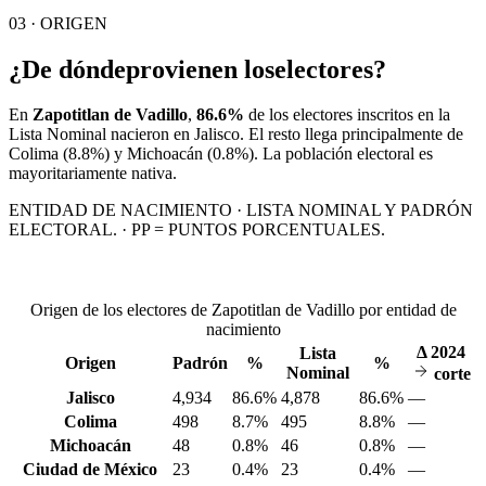
03 · ORIGEN
¿De dónde
provienen los
electores?
En
Zapotitlan de Vadillo
,
86.6%
de los electores inscritos en la
Lista Nominal nacieron en
Jalisco
. El resto llega principalmente de
Colima
(8.8%)
y Michoacán
(0.8%)
. La población electoral es
mayoritariamente nativa.
ENTIDAD DE NACIMIENTO · LISTA NOMINAL Y PADRÓN
ELECTORAL. · PP = PUNTOS PORCENTUALES.
Origen de los electores de Zapotitlan de Vadillo por entidad de
nacimiento
Δ
2024
Lista
Origen
Padrón
%
%
Nominal
corte
Jalisco
4,934
86.6%
4,878
86.6%
—
Colima
498
8.7%
495
8.8%
—
Michoacán
48
0.8%
46
0.8%
—
Ciudad de México
23
0.4%
23
0.4%
—