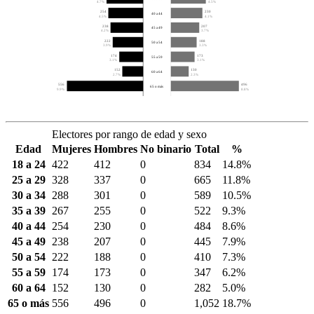
4.7%
4.5%
254
230
40 a 44
4.5%
4.1%
238
207
45 a 49
4.2%
3.7%
222
188
50 a 54
3.9%
3.3%
174
173
55 a 59
3.1%
3.1%
152
130
60 a 64
2.7%
2.3%
556
496
65 o más
9.9%
8.8%
Electores por rango de edad y sexo
Edad
Mujeres
Hombres
No binario
Total
%
18 a 24
422
412
0
834
14.8%
25 a 29
328
337
0
665
11.8%
30 a 34
288
301
0
589
10.5%
35 a 39
267
255
0
522
9.3%
40 a 44
254
230
0
484
8.6%
45 a 49
238
207
0
445
7.9%
50 a 54
222
188
0
410
7.3%
55 a 59
174
173
0
347
6.2%
60 a 64
152
130
0
282
5.0%
65 o más
556
496
0
1,052
18.7%