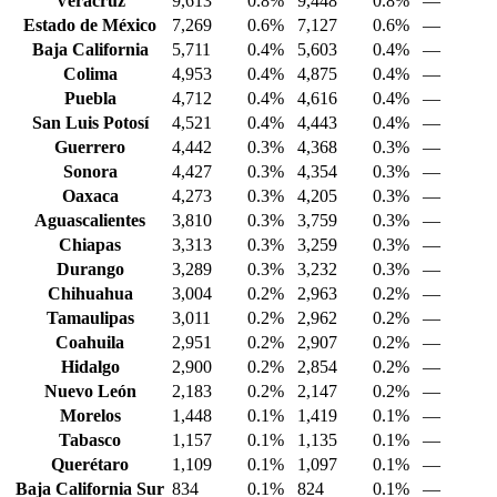
Veracruz
9,613
0.8%
9,448
0.8%
—
Estado de México
7,269
0.6%
7,127
0.6%
—
Baja California
5,711
0.4%
5,603
0.4%
—
Colima
4,953
0.4%
4,875
0.4%
—
Puebla
4,712
0.4%
4,616
0.4%
—
San Luis Potosí
4,521
0.4%
4,443
0.4%
—
Guerrero
4,442
0.3%
4,368
0.3%
—
Sonora
4,427
0.3%
4,354
0.3%
—
Oaxaca
4,273
0.3%
4,205
0.3%
—
Aguascalientes
3,810
0.3%
3,759
0.3%
—
Chiapas
3,313
0.3%
3,259
0.3%
—
Durango
3,289
0.3%
3,232
0.3%
—
Chihuahua
3,004
0.2%
2,963
0.2%
—
Tamaulipas
3,011
0.2%
2,962
0.2%
—
Coahuila
2,951
0.2%
2,907
0.2%
—
Hidalgo
2,900
0.2%
2,854
0.2%
—
Nuevo León
2,183
0.2%
2,147
0.2%
—
Morelos
1,448
0.1%
1,419
0.1%
—
Tabasco
1,157
0.1%
1,135
0.1%
—
Querétaro
1,109
0.1%
1,097
0.1%
—
Baja California Sur
834
0.1%
824
0.1%
—