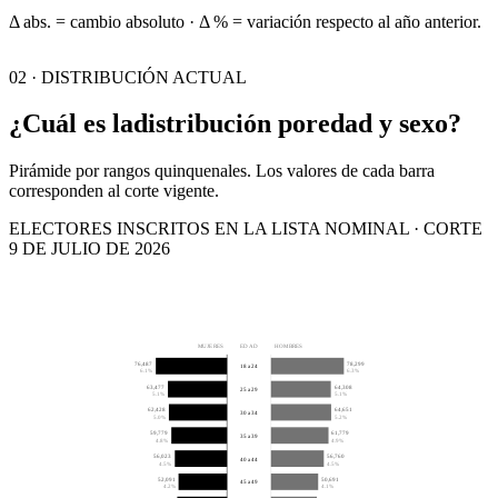
Δ abs. = cambio absoluto · Δ % = variación respecto al año anterior.
02 · DISTRIBUCIÓN ACTUAL
¿Cuál es la
distribución por
edad y sexo?
Pirámide por rangos quinquenales. Los valores de cada barra
corresponden al corte vigente.
ELECTORES INSCRITOS EN LA LISTA NOMINAL · CORTE
9 DE JULIO DE 2026
MUJERES
EDAD
HOMBRES
76,487
78,299
18 a 24
6.1%
6.3%
63,477
64,308
25 a 29
5.1%
5.1%
62,428
64,651
30 a 34
5.0%
5.2%
59,779
61,779
35 a 39
4.8%
4.9%
56,023
56,760
40 a 44
4.5%
4.5%
52,091
50,691
45 a 49
4.2%
4.1%