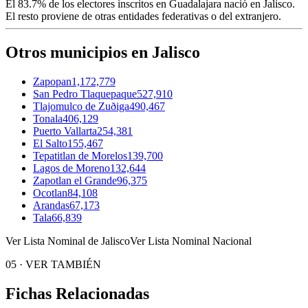
El
83.7%
de los electores inscritos en Guadalajara nació en
Jalisco
.
El resto proviene de otras entidades federativas o del extranjero.
Otros municipios en Jalisco
Zapopan
1,172,779
San Pedro Tlaquepaque
527,910
Tlajomulco de Zuðiga
490,467
Tonala
406,129
Puerto Vallarta
254,381
El Salto
155,467
Tepatitlan de Morelos
139,700
Lagos de Moreno
132,644
Zapotlan el Grande
96,375
Ocotlan
84,108
Arandas
67,173
Tala
66,839
Ver Lista Nominal de Jalisco
Ver Lista Nominal Nacional
05
·
VER TAMBIÉN
Fichas Relacionadas