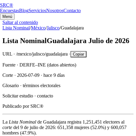
SRC®
Encuestas
Blog
Servicios
Nosotros
Contacto
Menú
Saltar al contenido
Lista Nominal
/
México
/
Jalisco
/
Guadalajara
Lista Nominal
Guadalajara
Julio de 2026
URL ·
/mexico/jalisco/guadalajara
·
Copiar
Fuente ·
DERFE–INE (datos abiertos)
Corte ·
2026-07-09
·
hace 9 días
Glosario ·
términos electorales
Solicitar estudio ·
contacto
Publicado por
SRC®
La
Lista Nominal
de
Guadalajara
registra
1,251,451
electores al
corte
del
9 de julio de 2026
:
651,358
mujeres (
52.0%
) y
600,057
hombres (
47.9%
).