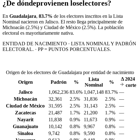
¿De dónde
provienen los
electores?
En
Guadalajara
,
83.7%
de los electores inscritos en la Lista
Nominal nacieron en
Jalisco
. El resto llega principalmente de
Michoacán
(2.5%)
y Ciudad de México
(2.5%)
. La población
electoral es mayoritariamente nativa.
ENTIDAD DE NACIMIENTO · LISTA NOMINAL Y PADRÓN
ELECTORAL. · PP = PUNTOS PORCENTUALES.
Origen de los electores de Guadalajara por entidad de nacimiento
Δ
2024
Lista
Origen
Padrón
%
%
Nominal
corte
Jalisco
1,062,236
83.6%
1,047,148
83.7%
—
Michoacán
32,361
2.5%
31,836
2.5%
—
Ciudad de México
31,595
2.5%
31,143
2.5%
—
Zacatecas
21,487
1.7%
21,200
1.7%
—
Nayarit
11,838
0.9%
11,673
0.9%
—
Guanajuato
10,142
0.8%
9,967
0.8%
—
Sinaloa
9,742
0.8%
9,590
0.8%
—