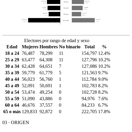
53,474
49,254
50 a 54
4.3%
3.9%
51,090
43,886
55 a 59
4.1%
3.5%
46,676
37,557
60 a 64
3.7%
3.0%
129,833
92,872
65 o más
10.4%
7.4%
Electores por rango de edad y sexo
Edad
Mujeres
Hombres
No binario
Total
%
18 a 24
76,487
78,299
11
154,797
12.4%
25 a 29
63,477
64,308
11
127,796
10.2%
30 a 34
62,428
64,651
7
127,086
10.2%
35 a 39
59,779
61,779
5
121,563
9.7%
40 a 44
56,023
56,760
1
112,784
9.0%
45 a 49
52,091
50,691
1
102,783
8.2%
50 a 54
53,474
49,254
0
102,728
8.2%
55 a 59
51,090
43,886
0
94,976
7.6%
60 a 64
46,676
37,557
0
84,233
6.7%
65 o más
129,833
92,872
0
222,705
17.8%
03 · ORIGEN