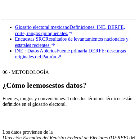
Glosario electoral mexicano
Definiciones: INE, DERFE,
corte, rangos quinquenales.
Encuestas SRC
Resultados de levantamientos nacionales y
estatales recientes.
INE · Datos Abiertos
Fuente primaria DERFE: descargas
originales del Padrón.
↗︎
06 · METODOLOGÍA
¿Cómo leemos
estos datos?
Fuentes, rangos y convenciones. Todos los términos técnicos están
definidos en el
glosario electoral
.
Los datos provienen de la
Dirección Ejecutiva del Registro Federal de Electores (DERFE)
del