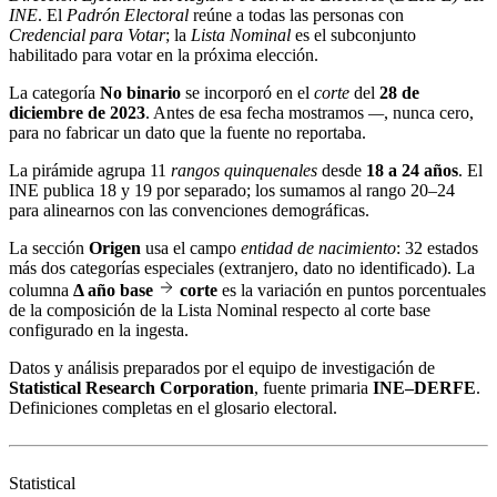
INE
. El
Padrón Electoral
reúne a todas las personas con
Credencial para Votar
; la
Lista Nominal
es el subconjunto
habilitado para votar en la próxima elección.
La categoría
No binario
se incorporó en el
corte
del
28 de
diciembre de 2023
. Antes de esa fecha mostramos
—
, nunca cero,
para no fabricar un dato que la fuente no reportaba.
La pirámide agrupa 11
rangos quinquenales
desde
18 a 24 años
. El
INE publica 18 y 19 por separado; los sumamos al rango 20–24
para alinearnos con las convenciones demográficas.
La sección
Origen
usa el campo
entidad de nacimiento
: 32 estados
más dos categorías especiales (extranjero, dato no identificado). La
columna
Δ año base
corte
es la variación en puntos porcentuales
de la composición de la Lista Nominal respecto al corte base
configurado en la ingesta.
Datos y análisis preparados por el equipo de investigación de
Statistical Research Corporation
, fuente primaria
INE–DERFE
.
Definiciones completas en el
glosario electoral
.
Statistical