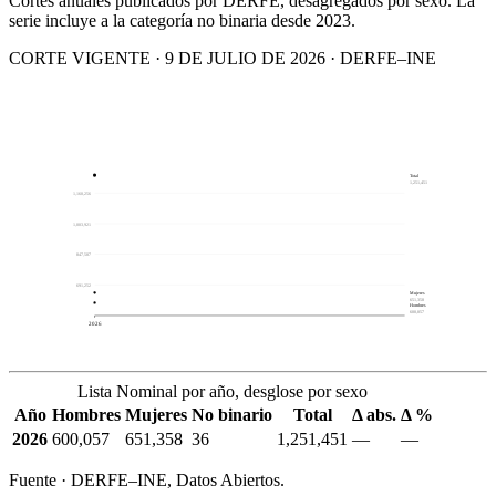
Cortes anuales publicados por DERFE, desagregados por sexo. La
serie incluye a la categoría no binaria desde 2023.
CORTE VIGENTE · 9 DE JULIO DE 2026 · DERFE–INE
Total
1,251,451
1,160,256
1,003,921
847,587
691,252
Mujeres
651,358
Hombres
600,057
2026
Lista Nominal por año, desglose por sexo
Año
Hombres
Mujeres
No binario
Total
Δ abs.
Δ %
2026
600,057
651,358
36
1,251,451
—
—
Fuente · DERFE–INE, Datos Abiertos.