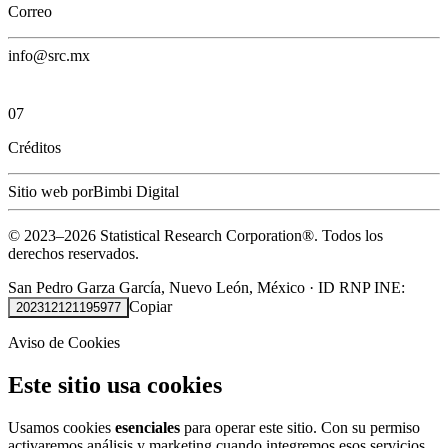
Correo
info@src.mx
07
Créditos
Sitio web por
Bimbi Digital
© 2023–
2026
Statistical Research Corporation®.
Todos los
derechos reservados.
San Pedro Garza García, Nuevo León, México
·
ID RNP INE:
Copiar
202312121195977
Aviso de Cookies
Este sitio usa cookies
Usamos cookies
esenciales
para operar este sitio. Con su permiso
activaremos análisis y marketing cuando integremos esos servicios.