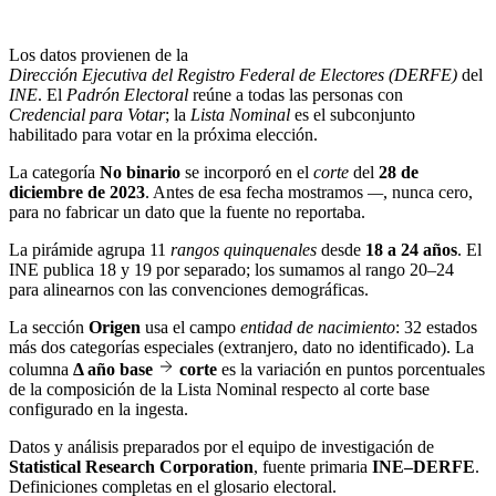
Los datos provienen de la
Dirección Ejecutiva del Registro Federal de Electores (DERFE)
del
INE
. El
Padrón Electoral
reúne a todas las personas con
Credencial para Votar
; la
Lista Nominal
es el subconjunto
habilitado para votar en la próxima elección.
La categoría
No binario
se incorporó en el
corte
del
28 de
diciembre de 2023
. Antes de esa fecha mostramos
—
, nunca cero,
para no fabricar un dato que la fuente no reportaba.
La pirámide agrupa 11
rangos quinquenales
desde
18 a 24 años
. El
INE publica 18 y 19 por separado; los sumamos al rango 20–24
para alinearnos con las convenciones demográficas.
La sección
Origen
usa el campo
entidad de nacimiento
: 32 estados
más dos categorías especiales (extranjero, dato no identificado). La
columna
Δ año base
corte
es la variación en puntos porcentuales
de la composición de la Lista Nominal respecto al corte base
configurado en la ingesta.
Datos y análisis preparados por el equipo de investigación de
Statistical Research Corporation
, fuente primaria
INE–DERFE
.
Definiciones completas en el
glosario electoral
.