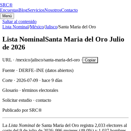
SRC®
Encuestas
Blog
Servicios
Nosotros
Contacto
Menú
Saltar al contenido
Lista Nominal
/
México
/
Jalisco
/
Santa Maria del Oro
Lista Nominal
Santa Maria del Oro
Julio
de 2026
URL ·
/mexico/jalisco/santa-maria-del-oro
·
Copiar
Fuente ·
DERFE–INE (datos abiertos)
Corte ·
2026-07-09
·
hace 9 días
Glosario ·
términos electorales
Solicitar estudio ·
contacto
Publicado por
SRC®
La
Lista Nominal
de
Santa Maria del Oro
registra
2,033
electores al
corte
del
9 de julio de 2026
:
996
mujeres (
49.0%
) y
1,037
hombres