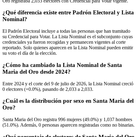
Oro registraba
2,033
electores con Credencial para Votar vigente.
¿Qué diferencia existe entre Padrón Electoral y Lista
Nominal?
El Padrón Electoral incluye a todas las personas que han tramitado
su Credencial para Votar. La Lista Nominal es el subconjunto cuyas
credenciales ya fueron recogidas y permanecen vigentes al corte
reportado. Solo quienes aparecen en la Lista Nominal pueden emitir
su voto el día de la elección.
¿Cómo ha cambiado la Lista Nominal de Santa
Maria del Oro desde 2024?
Entre
2024
y el corte del
9
de julio de
2026,
la Lista Nominal creció
0
electores (
+0.0%
), pasando de
2,033
a
2,033.
¿Cuál es la distribución por sexo en Santa Maria del
Oro?
Santa Maria del Oro registra
996
mujeres (
49.0%
) y
1,037
hombres
(
51.0%
). Además,
0
personas aparecen registradas como no binarias.
¿Qué porcentaje de electores de Santa Maria del Oro