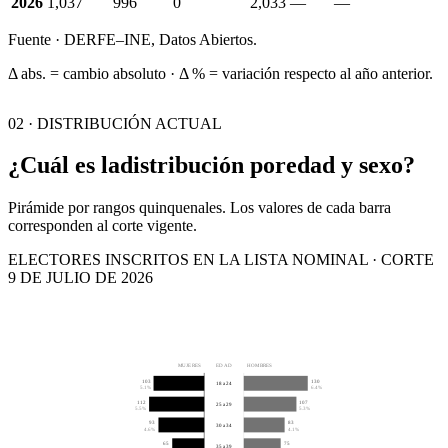
2026
1,037
996
0
2,033
—
—
Fuente · DERFE–INE, Datos Abiertos.
Δ abs. = cambio absoluto · Δ % = variación respecto al año anterior.
02 · DISTRIBUCIÓN ACTUAL
¿Cuál es la
distribución por
edad y sexo?
Pirámide por rangos quinquenales. Los valores de cada barra
corresponden al corte vigente.
ELECTORES INSCRITOS EN LA LISTA NOMINAL · CORTE
9 DE JULIO DE 2026
MUJERES
EDAD
HOMBRES
103
130
18 a 24
5.1%
6.4%
112
107
25 a 29
5.5%
5.3%
93
83
30 a 34
4.6%
4.1%
65
75
35 a 39