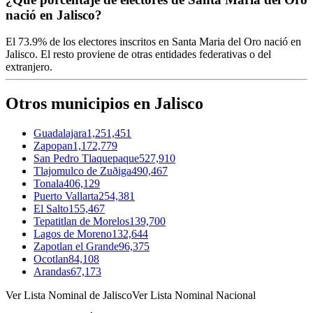
nació en Jalisco?
El
73.9%
de los electores inscritos en Santa Maria del Oro nació en
Jalisco
. El resto proviene de otras entidades federativas o del
extranjero.
Otros municipios en Jalisco
Guadalajara
1,251,451
Zapopan
1,172,779
San Pedro Tlaquepaque
527,910
Tlajomulco de Zuðiga
490,467
Tonala
406,129
Puerto Vallarta
254,381
El Salto
155,467
Tepatitlan de Morelos
139,700
Lagos de Moreno
132,644
Zapotlan el Grande
96,375
Ocotlan
84,108
Arandas
67,173
Ver Lista Nominal de Jalisco
Ver Lista Nominal Nacional