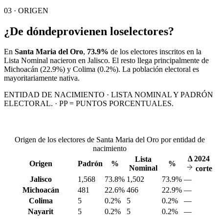
03 · ORIGEN
¿De dónde
provienen los
electores?
En
Santa Maria del Oro
,
73.9%
de los electores inscritos en la
Lista Nominal nacieron en
Jalisco
. El resto llega principalmente de
Michoacán
(22.9%)
y Colima
(0.2%)
. La población electoral es
mayoritariamente nativa.
ENTIDAD DE NACIMIENTO · LISTA NOMINAL Y PADRÓN
ELECTORAL. · PP = PUNTOS PORCENTUALES.
Origen de los electores de Santa Maria del Oro por entidad de
nacimiento
Δ
2024
Lista
Origen
Padrón
%
%
Nominal
corte
Jalisco
1,568
73.8%
1,502
73.9%
—
Michoacán
481
22.6%
466
22.9%
—
Colima
5
0.2%
5
0.2%
—
Nayarit
5
0.2%
5
0.2%
—