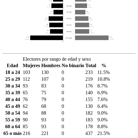
3.2%
3.7%
76
79
40 a 44
3.7%
3.9%
62
68
45 a 49
3.0%
3.3%
94
88
50 a 54
4.6%
4.3%
90
93
55 a 59
4.4%
4.6%
85
93
60 a 64
4.2%
4.6%
216
221
65 o más
10.6%
10.9%
Electores por rango de edad y sexo
Edad
Mujeres
Hombres
No binario
Total
%
18 a 24
103
130
0
233
11.5%
25 a 29
112
107
0
219
10.8%
30 a 34
93
83
0
176
8.7%
35 a 39
65
75
0
140
6.9%
40 a 44
76
79
0
155
7.6%
45 a 49
62
68
0
130
6.4%
50 a 54
94
88
0
182
9.0%
55 a 59
90
93
0
183
9.0%
60 a 64
85
93
0
178
8.8%
65 o más
216
221
0
437
21.5%