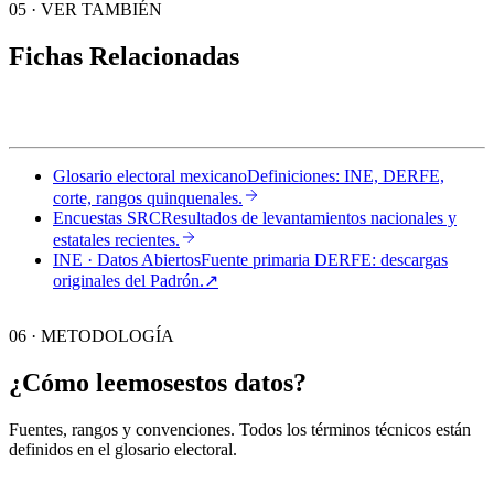
05
·
VER TAMBIÉN
Fichas Relacionadas
Glosario electoral mexicano
Definiciones: INE, DERFE,
corte, rangos quinquenales.
Encuestas SRC
Resultados de levantamientos nacionales y
estatales recientes.
INE · Datos Abiertos
Fuente primaria DERFE: descargas
originales del Padrón.
↗︎
06 · METODOLOGÍA
¿Cómo leemos
estos datos?
Fuentes, rangos y convenciones. Todos los términos técnicos están
definidos en el
glosario electoral
.