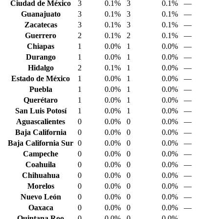
Ciudad de México
3
0.1%
3
0.1%
—
Guanajuato
3
0.1%
3
0.1%
—
Zacatecas
3
0.1%
3
0.1%
—
Guerrero
2
0.1%
2
0.1%
—
Chiapas
1
0.0%
1
0.0%
—
Durango
1
0.0%
1
0.0%
—
Hidalgo
2
0.1%
1
0.0%
—
Estado de México
1
0.0%
1
0.0%
—
Puebla
1
0.0%
1
0.0%
—
Querétaro
1
0.0%
1
0.0%
—
San Luis Potosí
1
0.0%
1
0.0%
—
Aguascalientes
0
0.0%
0
0.0%
—
Baja California
0
0.0%
0
0.0%
—
Baja California Sur
0
0.0%
0
0.0%
—
Campeche
0
0.0%
0
0.0%
—
Coahuila
0
0.0%
0
0.0%
—
Chihuahua
0
0.0%
0
0.0%
—
Morelos
0
0.0%
0
0.0%
—
Nuevo León
0
0.0%
0
0.0%
—
Oaxaca
0
0.0%
0
0.0%
—
Quintana Roo
0
0.0%
0
0.0%
—