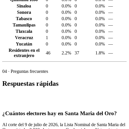
Sinaloa
0
0.0%
0
0.0%
—
Sonora
0
0.0%
0
0.0%
—
Tabasco
0
0.0%
0
0.0%
—
Tamaulipas
0
0.0%
0
0.0%
—
Tlaxcala
0
0.0%
0
0.0%
—
Veracruz
1
0.0%
0
0.0%
—
Yucatán
0
0.0%
0
0.0%
—
Residentes en el
46
2.2%
37
1.8%
—
extranjero
04
· Preguntas frecuentes
Respuestas rápidas
¿Cuántos electores hay en Santa Maria del Oro?
Al corte del
9
de julio de
2026,
la Lista Nominal de Santa Maria del