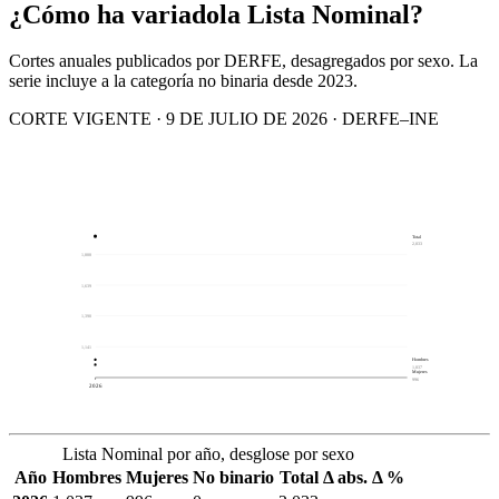
¿Cómo ha variado
la Lista Nominal?
Cortes anuales publicados por DERFE, desagregados por sexo. La
serie incluye a la categoría no binaria desde 2023.
CORTE VIGENTE · 9 DE JULIO DE 2026 · DERFE–INE
Total
2,033
1,888
1,639
1,390
1,141
Hombres
1,037
Mujeres
996
2026
Lista Nominal por año, desglose por sexo
Año
Hombres
Mujeres
No binario
Total
Δ abs.
Δ %