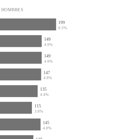
HOMBRES
199
6.5%
149
4.9%
149
4.9%
147
4.8%
135
4.4%
115
3.8%
145
4.8%