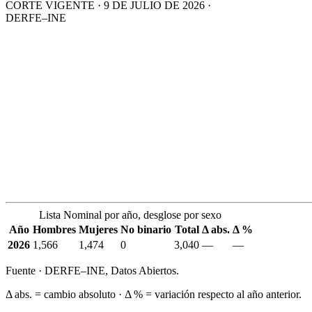
CORTE VIGENTE · 9 DE JULIO DE 2026 ·
DERFE–INE
Lista Nominal por año, desglose por sexo
Año
Hombres
Mujeres
No binario
Total
Δ abs.
Δ %
2026
1,566
1,474
0
3,040
—
—
Fuente · DERFE–INE, Datos Abiertos.
Δ abs. = cambio absoluto · Δ % = variación respecto al año anterior.