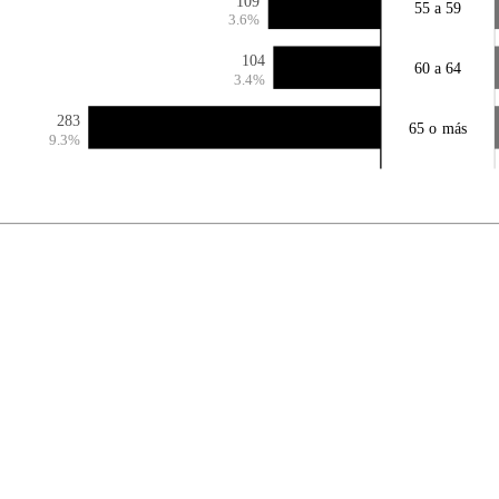
109
55 a 59
3.6%
104
60 a 64
3.4%
283
65 o más
9.3%