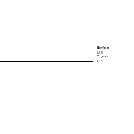
Hombres
1,566
Mujeres
1,474