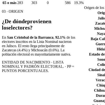
65 o más
283
303
0
586
19.3%
Origen de los 
03 · ORIGEN
Orig
Jali
¿De dónde
provienen
Zacat
los
electores?
Micho
Naya
En
San Cristobal de la Barranca
,
92.1%
de los
Baja Cal
electores inscritos en la Lista Nominal nacieron
Guerr
en
Jalisco
. El resto llega principalmente de
Hida
Zacatecas
(4.4%)
y Michoacán
(0.6%)
. La
Estado de
población electoral es mayoritariamente nativa.
Son
ENTIDAD DE NACIMIENTO · LISTA
Col
NOMINAL Y PADRÓN ELECTORAL. · PP =
Ciudad de
PUNTOS PORCENTUALES.
Sina
Verac
Chia
Chihu
Dura
Guana