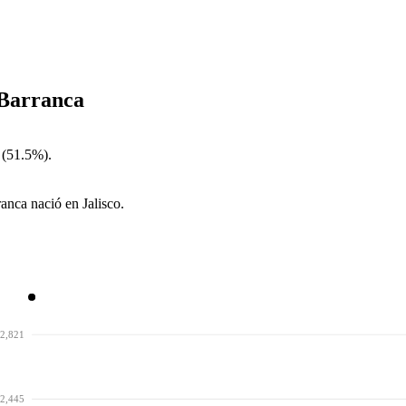
 Barranca
 (51.5%).
anca nació en Jalisco.
2,821
2,445