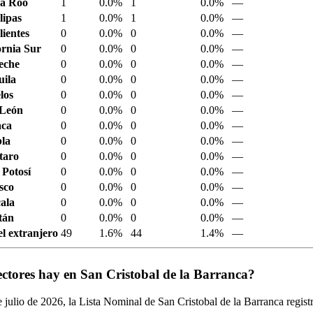
a Roo
1
0.0%
1
0.0%
—
ipas
1
0.0%
1
0.0%
—
ientes
0
0.0%
0
0.0%
—
ornia Sur
0
0.0%
0
0.0%
—
eche
0
0.0%
0
0.0%
—
ila
0
0.0%
0
0.0%
—
los
0
0.0%
0
0.0%
—
 León
0
0.0%
0
0.0%
—
aca
0
0.0%
0
0.0%
—
la
0
0.0%
0
0.0%
—
taro
0
0.0%
0
0.0%
—
 Potosí
0
0.0%
0
0.0%
—
sco
0
0.0%
0
0.0%
—
ala
0
0.0%
0
0.0%
—
tán
0
0.0%
0
0.0%
—
el extranjero
49
1.6%
44
1.4%
—
ctores hay en San Cristobal de la Barranca?
 julio de
2026,
la Lista Nominal de San Cristobal de la Barranca regis