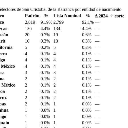
electores de San Cristobal de la Barranca por entidad de nacimiento
en
Padrón
%
Lista Nominal
%
Δ
2024
corte
sco
2,819
91.9%
2,799
92.1%
—
ecas
136
4.4%
134
4.4%
—
acán
20
0.7%
19
0.6%
—
rit
10
0.3%
10
0.3%
—
ifornia
5
0.2%
5
0.2%
—
ero
4
0.1%
4
0.1%
—
lgo
4
0.1%
4
0.1%
—
 México
4
0.1%
4
0.1%
—
ora
3
0.1%
3
0.1%
—
ima
2
0.1%
2
0.1%
—
 México
2
0.1%
2
0.1%
—
loa
2
0.1%
2
0.1%
—
ruz
2
0.1%
2
0.1%
—
pas
2
0.1%
1
0.0%
—
ahua
1
0.0%
1
0.0%
—
ngo
1
0.0%
1
0.0%
—
juato
1
0.0%
1
0.0%
—