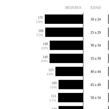
MUJERES
EDAD
170
18 a 24
5.6%
168
25 a 29
5.5%
148
30 a 34
4.9%
149
35 a 39
4.9%
123
40 a 44
4.0%
109
45 a 49
3.6%
111
50 a 54
3.7%