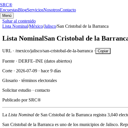
SRC®
Encuestas
Blog
Servicios
Nosotros
Contacto
Menú
Saltar al contenido
Lista Nominal
/
México
/
Jalisco
/
San Cristobal de la Barranca
Lista Nominal
San Cristobal de la Barranc
URL ·
/mexico/jalisco/san-cristobal-de-la-barranca
·
Copiar
Fuente ·
DERFE–INE (datos abiertos)
Corte ·
2026-07-09
·
hace 9 días
Glosario ·
términos electorales
Solicitar estudio ·
contacto
Publicado por
SRC®
La
Lista Nominal
de
San Cristobal de la Barranca
registra
3,040
elect
San Cristobal de la Barranca
es uno de los municipios de
Jalisco
. Rep