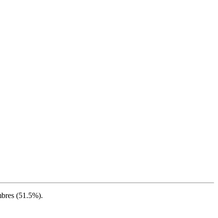
bres (
51.5%
).