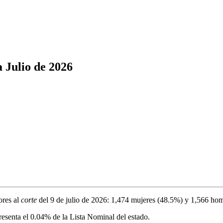
a
Julio de 2026
ores al
corte
del
9 de julio de 2026
:
1,474
mujeres (
48.5%
) y
1,566
hom
resenta el
0.04%
de la Lista Nominal del estado.