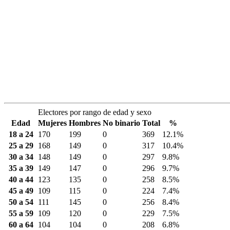
Electores por rango de edad y sexo
Edad
Mujeres
Hombres
No binario
Total
%
18 a 24
170
199
0
369
12.1%
25 a 29
168
149
0
317
10.4%
30 a 34
148
149
0
297
9.8%
35 a 39
149
147
0
296
9.7%
40 a 44
123
135
0
258
8.5%
45 a 49
109
115
0
224
7.4%
50 a 54
111
145
0
256
8.4%
55 a 59
109
120
0
229
7.5%
60 a 64
104
104
0
208
6.8%