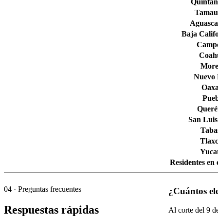
Quintan
Tamaul
Aguascal
Baja Calif
Camp
Coahu
More
Nuevo
Oax
Pueb
Queré
San Luis
Taba
Tlaxc
Yuca
Residentes en 
04
· Preguntas frecuentes
¿Cuántos ele
Respuestas rápidas
Al corte del
9
de