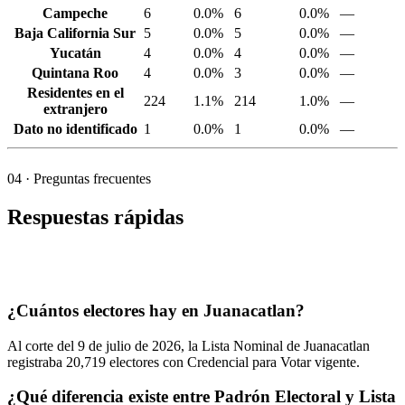
Campeche
6
0.0%
6
0.0%
—
Baja California Sur
5
0.0%
5
0.0%
—
Yucatán
4
0.0%
4
0.0%
—
Quintana Roo
4
0.0%
3
0.0%
—
Residentes en el
224
1.1%
214
1.0%
—
extranjero
Dato no identificado
1
0.0%
1
0.0%
—
04
· Preguntas frecuentes
Respuestas rápidas
¿Cuántos electores hay en Juanacatlan?
Al corte del
9
de julio de
2026,
la Lista Nominal de Juanacatlan
registraba
20,719
electores con Credencial para Votar vigente.
¿Qué diferencia existe entre Padrón Electoral y Lista