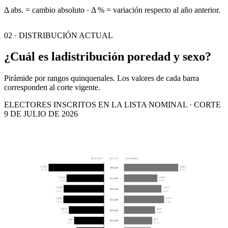
Δ abs. = cambio absoluto · Δ % = variación respecto al año anterior.
02 · DISTRIBUCIÓN ACTUAL
¿Cuál es la
distribución por
edad y sexo?
Pirámide por rangos quinquenales. Los valores de cada barra
corresponden al corte vigente.
ELECTORES INSCRITOS EN LA LISTA NOMINAL · CORTE
9 DE JULIO DE 2026
MUJERES
EDAD
HOMBRES
1,704
1,667
18 a 24
8.2%
8.0%
1,151
1,024
25 a 29
5.6%
4.9%
1,240
1,151
30 a 34
6.0%
5.6%
1,248
1,231
35 a 39
6.0%
5.9%
1,079
953
40 a 44
5.2%
4.6%
918
867
45 a 49
4.4%
4.2%