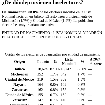
¿De dónde
provienen los
electores?
En
Juanacatlan
,
88.0%
de los electores inscritos en la Lista
Nominal nacieron en
Jalisco
. El resto llega principalmente de
Michoacán
(1.7%)
y Ciudad de México
(1.5%)
. La población
electoral es mayoritariamente nativa.
ENTIDAD DE NACIMIENTO · LISTA NOMINAL Y PADRÓN
ELECTORAL. · PP = PUNTOS PORCENTUALES.
Origen de los electores de Juanacatlan por entidad de nacimiento
Δ
2024
Lista
Origen
Padrón
%
%
Nominal
corte
Jalisco
18,624
87.9%
18,242
88.0%
—
Michoacán
352
1.7%
342
1.7%
—
Ciudad de México
319
1.5%
309
1.5%
—
Nayarit
164
0.8%
162
0.8%
—
Zacatecas
162
0.8%
158
0.8%
—
Estado de México
155
0.7%
152
0.7%
—
Veracruz
147
0.7%
140
0.7%
—