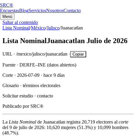
SRC®
Encuestas
Blog
Servicios
Nosotros
Contacto
Menú
Saltar al contenido
Lista Nominal
/
México
/
Jalisco
/
Juanacatlan
Lista Nominal
Juanacatlan
Julio de 2026
URL ·
/mexico/jalisco/juanacatlan
·
Copiar
Fuente ·
DERFE–INE (datos abiertos)
Corte ·
2026-07-09
·
hace 9 días
Glosario ·
términos electorales
Solicitar estudio ·
contacto
Publicado por
SRC®
La
Lista Nominal
de
Juanacatlan
registra
20,719
electores al
corte
del
9 de julio de 2026
:
10,620
mujeres (
51.3%
) y
10,099
hombres
(
48.7%
).