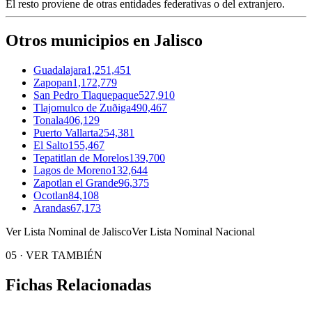
El resto proviene de otras entidades federativas o del extranjero.
Otros municipios en Jalisco
Guadalajara
1,251,451
Zapopan
1,172,779
San Pedro Tlaquepaque
527,910
Tlajomulco de Zuðiga
490,467
Tonala
406,129
Puerto Vallarta
254,381
El Salto
155,467
Tepatitlan de Morelos
139,700
Lagos de Moreno
132,644
Zapotlan el Grande
96,375
Ocotlan
84,108
Arandas
67,173
Ver Lista Nominal de Jalisco
Ver Lista Nominal Nacional
05
·
VER TAMBIÉN
Fichas Relacionadas