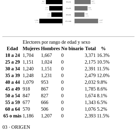
847
827
50 a 54
4.1%
4.0%
677
666
55 a 59
3.3%
3.2%
570
506
60 a 64
2.8%
2.4%
1,186
1,207
65 o más
5.7%
5.8%
Electores por rango de edad y sexo
Edad
Mujeres
Hombres
No binario
Total
%
18 a 24
1,704
1,667
0
3,371
16.3%
25 a 29
1,151
1,024
0
2,175
10.5%
30 a 34
1,240
1,151
0
2,391
11.5%
35 a 39
1,248
1,231
0
2,479
12.0%
40 a 44
1,079
953
0
2,032
9.8%
45 a 49
918
867
0
1,785
8.6%
50 a 54
847
827
0
1,674
8.1%
55 a 59
677
666
0
1,343
6.5%
60 a 64
570
506
0
1,076
5.2%
65 o más
1,186
1,207
0
2,393
11.5%
03 · ORIGEN