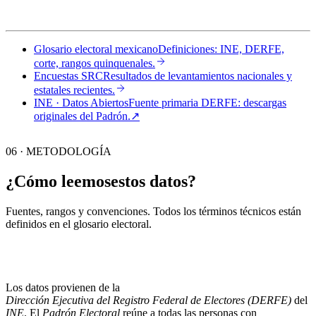
Glosario electoral mexicano
Definiciones: INE, DERFE,
corte, rangos quinquenales.
Encuestas SRC
Resultados de levantamientos nacionales y
estatales recientes.
INE · Datos Abiertos
Fuente primaria DERFE: descargas
originales del Padrón.
↗︎
06 · METODOLOGÍA
¿Cómo leemos
estos datos?
Fuentes, rangos y convenciones. Todos los términos técnicos están
definidos en el
glosario electoral
.
Los datos provienen de la
Dirección Ejecutiva del Registro Federal de Electores (DERFE)
del
INE
. El
Padrón Electoral
reúne a todas las personas con