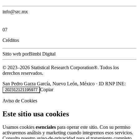
info@src.mx
07
Créditos
Sitio web por
Bimbi Digital
© 2023–
2026
Statistical Research Corporation®.
Todos los
derechos reservados.
San Pedro Garza García, Nuevo León, México
·
ID RNP INE:
Copiar
202312121195977
Aviso de Cookies
Este sitio usa cookies
Usamos cookies
esenciales
para operar este sitio. Con su permiso
activaremos análisis y marketing cuando integremos esos servicios.
Consulta nuestro
aviso-de-privacidad
para el tratamiento completo