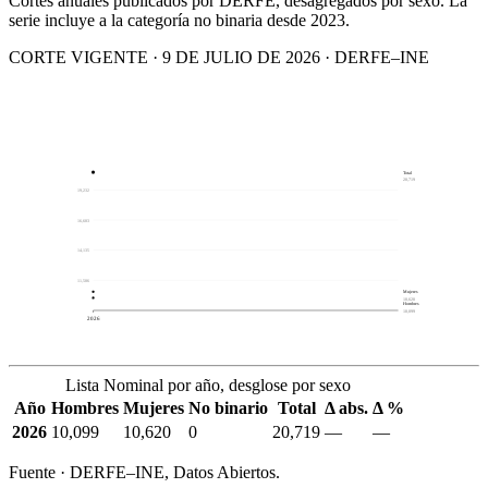
Cortes anuales publicados por DERFE, desagregados por sexo. La
serie incluye a la categoría no binaria desde 2023.
CORTE VIGENTE · 9 DE JULIO DE 2026 · DERFE–INE
Total
20,719
19,232
16,683
14,135
11,586
Mujeres
10,620
Hombres
10,099
2026
Lista Nominal por año, desglose por sexo
Año
Hombres
Mujeres
No binario
Total
Δ abs.
Δ %
2026
10,099
10,620
0
20,719
—
—
Fuente · DERFE–INE, Datos Abiertos.