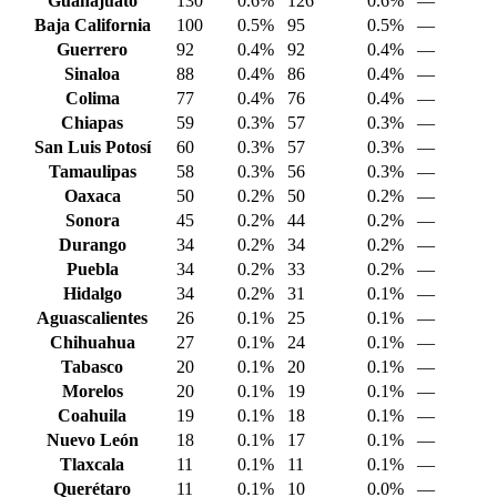
Guanajuato
130
0.6%
126
0.6%
—
Baja California
100
0.5%
95
0.5%
—
Guerrero
92
0.4%
92
0.4%
—
Sinaloa
88
0.4%
86
0.4%
—
Colima
77
0.4%
76
0.4%
—
Chiapas
59
0.3%
57
0.3%
—
San Luis Potosí
60
0.3%
57
0.3%
—
Tamaulipas
58
0.3%
56
0.3%
—
Oaxaca
50
0.2%
50
0.2%
—
Sonora
45
0.2%
44
0.2%
—
Durango
34
0.2%
34
0.2%
—
Puebla
34
0.2%
33
0.2%
—
Hidalgo
34
0.2%
31
0.1%
—
Aguascalientes
26
0.1%
25
0.1%
—
Chihuahua
27
0.1%
24
0.1%
—
Tabasco
20
0.1%
20
0.1%
—
Morelos
20
0.1%
19
0.1%
—
Coahuila
19
0.1%
18
0.1%
—
Nuevo León
18
0.1%
17
0.1%
—
Tlaxcala
11
0.1%
11
0.1%
—
Querétaro
11
0.1%
10
0.0%
—