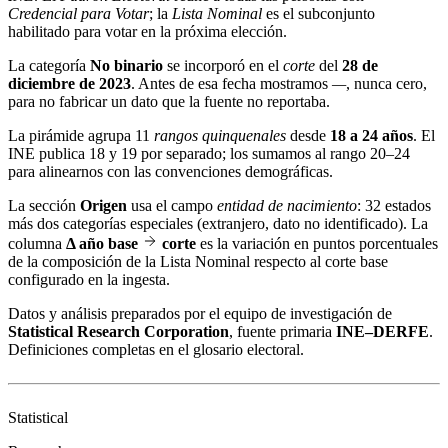
Credencial para Votar
; la
Lista Nominal
es el subconjunto
habilitado para votar en la próxima elección.
La categoría
No binario
se incorporó en el
corte
del
28 de
diciembre de 2023
. Antes de esa fecha mostramos
—
, nunca cero,
para no fabricar un dato que la fuente no reportaba.
La pirámide agrupa 11
rangos quinquenales
desde
18 a 24 años
. El
INE publica 18 y 19 por separado; los sumamos al rango 20–24
para alinearnos con las convenciones demográficas.
La sección
Origen
usa el campo
entidad de nacimiento
: 32 estados
más dos categorías especiales (extranjero, dato no identificado). La
columna
Δ año base
corte
es la variación en puntos porcentuales
de la composición de la Lista Nominal respecto al corte base
configurado en la ingesta.
Datos y análisis preparados por el equipo de investigación de
Statistical Research Corporation
, fuente primaria
INE–DERFE
.
Definiciones completas en el
glosario electoral
.
Statistical