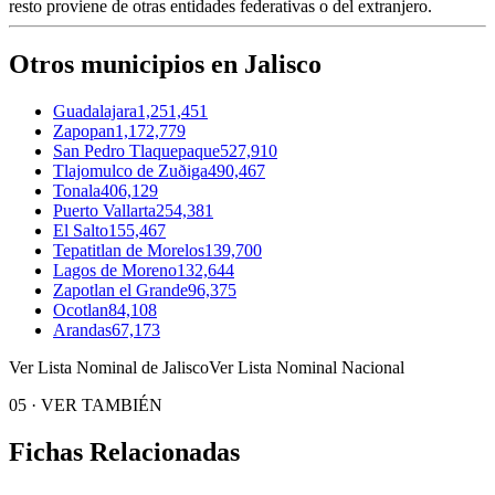
resto proviene de otras entidades federativas o del extranjero.
Otros municipios en Jalisco
Guadalajara
1,251,451
Zapopan
1,172,779
San Pedro Tlaquepaque
527,910
Tlajomulco de Zuðiga
490,467
Tonala
406,129
Puerto Vallarta
254,381
El Salto
155,467
Tepatitlan de Morelos
139,700
Lagos de Moreno
132,644
Zapotlan el Grande
96,375
Ocotlan
84,108
Arandas
67,173
Ver Lista Nominal de Jalisco
Ver Lista Nominal Nacional
05
·
VER TAMBIÉN
Fichas Relacionadas