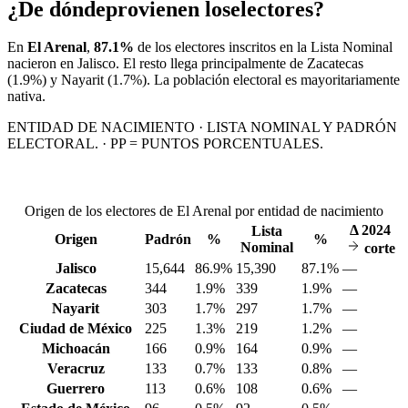
¿De dónde
provienen los
electores?
En
El Arenal
,
87.1%
de los electores inscritos en la Lista Nominal
nacieron en
Jalisco
. El resto llega principalmente de
Zacatecas
(1.9%)
y Nayarit
(1.7%)
. La población electoral es mayoritariamente
nativa.
ENTIDAD DE NACIMIENTO · LISTA NOMINAL Y PADRÓN
ELECTORAL. · PP = PUNTOS PORCENTUALES.
Origen de los electores de El Arenal por entidad de nacimiento
Δ
2024
Lista
Origen
Padrón
%
%
Nominal
corte
Jalisco
15,644
86.9%
15,390
87.1%
—
Zacatecas
344
1.9%
339
1.9%
—
Nayarit
303
1.7%
297
1.7%
—
Ciudad de México
225
1.3%
219
1.2%
—
Michoacán
166
0.9%
164
0.9%
—
Veracruz
133
0.7%
133
0.8%
—
Guerrero
113
0.6%
108
0.6%
—