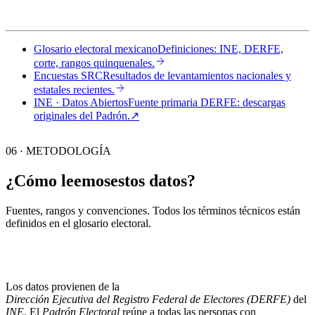
Glosario electoral mexicano
Definiciones: INE, DERFE,
corte, rangos quinquenales.
Encuestas SRC
Resultados de levantamientos nacionales y
estatales recientes.
INE · Datos Abiertos
Fuente primaria DERFE: descargas
originales del Padrón.
↗︎
06 · METODOLOGÍA
¿Cómo leemos
estos datos?
Fuentes, rangos y convenciones. Todos los términos técnicos están
definidos en el
glosario electoral
.
Los datos provienen de la
Dirección Ejecutiva del Registro Federal de Electores (DERFE)
del
INE
. El
Padrón Electoral
reúne a todas las personas con