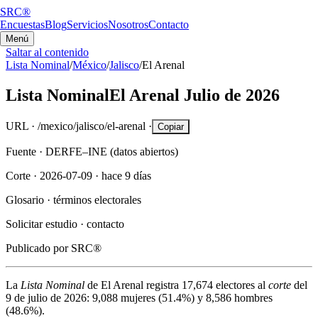
SRC®
Encuestas
Blog
Servicios
Nosotros
Contacto
Menú
Saltar al contenido
Lista Nominal
/
México
/
Jalisco
/
El Arenal
Lista Nominal
El Arenal
Julio de 2026
URL ·
/mexico/jalisco/el-arenal
·
Copiar
Fuente ·
DERFE–INE (datos abiertos)
Corte ·
2026-07-09
·
hace 9 días
Glosario ·
términos electorales
Solicitar estudio ·
contacto
Publicado por
SRC®
La
Lista Nominal
de
El Arenal
registra
17,674
electores al
corte
del
9 de julio de 2026
:
9,088
mujeres (
51.4%
) y
8,586
hombres
(
48.6%
).