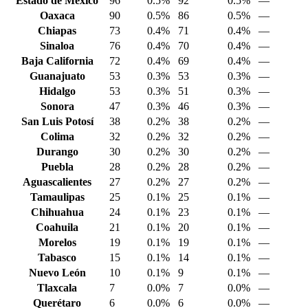
Estado de México
96
0.5%
92
0.5%
—
Oaxaca
90
0.5%
86
0.5%
—
Chiapas
73
0.4%
71
0.4%
—
Sinaloa
76
0.4%
70
0.4%
—
Baja California
72
0.4%
69
0.4%
—
Guanajuato
53
0.3%
53
0.3%
—
Hidalgo
53
0.3%
51
0.3%
—
Sonora
47
0.3%
46
0.3%
—
San Luis Potosí
38
0.2%
38
0.2%
—
Colima
32
0.2%
32
0.2%
—
Durango
30
0.2%
30
0.2%
—
Puebla
28
0.2%
28
0.2%
—
Aguascalientes
27
0.2%
27
0.2%
—
Tamaulipas
25
0.1%
25
0.1%
—
Chihuahua
24
0.1%
23
0.1%
—
Coahuila
21
0.1%
20
0.1%
—
Morelos
19
0.1%
19
0.1%
—
Tabasco
15
0.1%
14
0.1%
—
Nuevo León
10
0.1%
9
0.1%
—
Tlaxcala
7
0.0%
7
0.0%
—
Querétaro
6
0.0%
6
0.0%
—