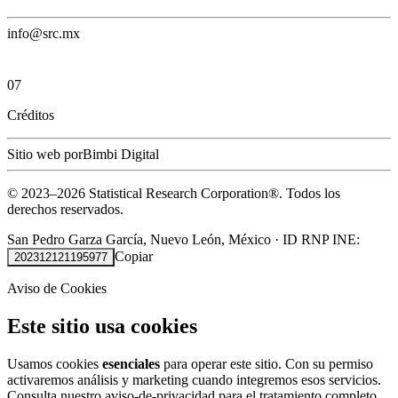
info@src.mx
07
Créditos
Sitio web por
Bimbi Digital
© 2023–
2026
Statistical Research Corporation®.
Todos los
derechos reservados.
San Pedro Garza García, Nuevo León, México
·
ID RNP INE:
Copiar
202312121195977
Aviso de Cookies
Este sitio usa cookies
Usamos cookies
esenciales
para operar este sitio. Con su permiso
activaremos análisis y marketing cuando integremos esos servicios.
Consulta nuestro
aviso-de-privacidad
para el tratamiento completo