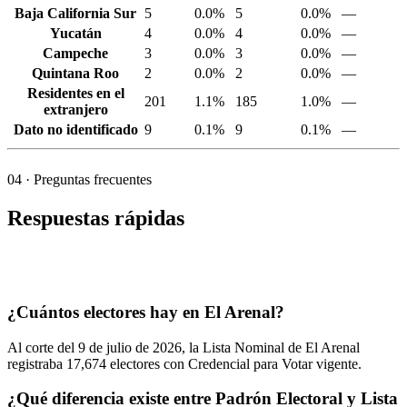
Baja California Sur
5
0.0%
5
0.0%
—
Yucatán
4
0.0%
4
0.0%
—
Campeche
3
0.0%
3
0.0%
—
Quintana Roo
2
0.0%
2
0.0%
—
Residentes en el
201
1.1%
185
1.0%
—
extranjero
Dato no identificado
9
0.1%
9
0.1%
—
04
· Preguntas frecuentes
Respuestas rápidas
¿Cuántos electores hay en El Arenal?
Al corte del
9
de julio de
2026,
la Lista Nominal de El Arenal
registraba
17,674
electores con Credencial para Votar vigente.
¿Qué diferencia existe entre Padrón Electoral y Lista