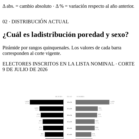
Δ abs. = cambio absoluto · Δ % = variación respecto al año anterior.
02 · DISTRIBUCIÓN ACTUAL
¿Cuál es la
distribución por
edad y sexo?
Pirámide por rangos quinquenales. Los valores de cada barra
corresponden al corte vigente.
ELECTORES INSCRITOS EN LA LISTA NOMINAL · CORTE
9 DE JULIO DE 2026
MUJERES
EDAD
HOMBRES
1,450
1,459
18 a 24
8.2%
8.3%
1,033
955
25 a 29
5.8%
5.4%
978
929
30 a 34
5.5%
5.3%
895
824
35 a 39
5.1%
4.7%
875
824
40 a 44
5.0%
4.7%
802
678
45 a 49
4.5%
3.8%