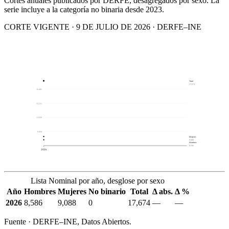
Cortes anuales publicados por DERFE, desagregados por sexo. La
serie incluye a la categoría no binaria desde 2023.
CORTE VIGENTE · 9 DE JULIO DE 2026 · DERFE–INE
Total
17,674
16,402
14,221
12,039
9,858
Mujeres
9,088
Hombres
8,586
2026
Lista Nominal por año, desglose por sexo
Año
Hombres
Mujeres
No binario
Total
Δ abs.
Δ %
2026
8,586
9,088
0
17,674
—
—
Fuente · DERFE–INE, Datos Abiertos.