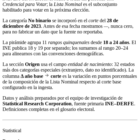
Credencial para Votar
; la
Lista Nominal
es el subconjunto
habilitado para votar en la próxima elección.
La categoría
No binario
se incorporó en el
corte
del
28 de
diciembre de 2023
. Antes de esa fecha mostramos
—
, nunca cero,
para no fabricar un dato que la fuente no reportaba.
La pirámide agrupa 11
rangos quinquenales
desde
18 a 24 años
. El
INE publica 18 y 19 por separado; los sumamos al rango 20–24
para alinearnos con las convenciones demográficas.
La sección
Origen
usa el campo
entidad de nacimiento
: 32 estados
más dos categorías especiales (extranjero, dato no identificado). La
columna
Δ año base
corte
es la variación en puntos porcentuales
de la composición de la Lista Nominal respecto al corte base
configurado en la ingesta.
Datos y análisis preparados por el equipo de investigación de
Statistical Research Corporation
, fuente primaria
INE–DERFE
.
Definiciones completas en el
glosario electoral
.
Statistical