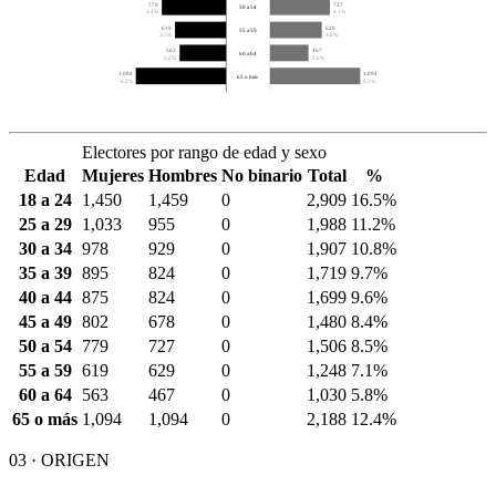
779
727
50 a 54
4.4%
4.1%
619
629
55 a 59
3.5%
3.6%
563
467
60 a 64
3.2%
2.6%
1,094
1,094
65 o más
6.2%
6.2%
Electores por rango de edad y sexo
Edad
Mujeres
Hombres
No binario
Total
%
18 a 24
1,450
1,459
0
2,909
16.5%
25 a 29
1,033
955
0
1,988
11.2%
30 a 34
978
929
0
1,907
10.8%
35 a 39
895
824
0
1,719
9.7%
40 a 44
875
824
0
1,699
9.6%
45 a 49
802
678
0
1,480
8.4%
50 a 54
779
727
0
1,506
8.5%
55 a 59
619
629
0
1,248
7.1%
60 a 64
563
467
0
1,030
5.8%
65 o más
1,094
1,094
0
2,188
12.4%
03 · ORIGEN