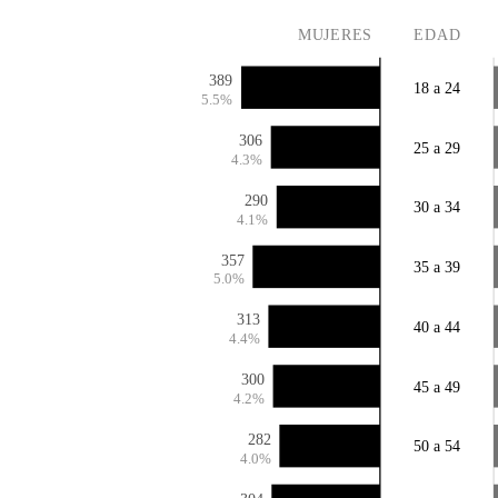
MUJERES
EDAD
389
18 a 24
5.5%
306
25 a 29
4.3%
290
30 a 34
4.1%
357
35 a 39
5.0%
313
40 a 44
4.4%
300
45 a 49
4.2%
282
50 a 54
4.0%