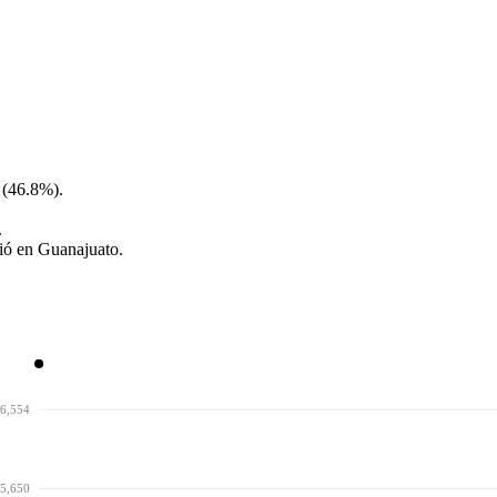
 (46.8%).
.
ció en Guanajuato.
6,554
5,650