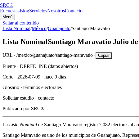
SRC®
Encuestas
Blog
Servicios
Nosotros
Contacto
Menú
Saltar al contenido
Lista Nominal
/
México
/
Guanajuato
/
Santiago Maravatio
Lista Nominal
Santiago Maravatio
Julio de
URL ·
/mexico/guanajuato/santiago-maravatio
·
Copiar
Fuente ·
DERFE–INE (datos abiertos)
Corte ·
2026-07-09
·
hace 9 días
Glosario ·
términos electorales
Solicitar estudio ·
contacto
Publicado por
SRC®
La
Lista Nominal
de
Santiago Maravatio
registra
7,082
electores al
co
Santiago Maravatio
es uno de los municipios de
Guanajuato
. Represe