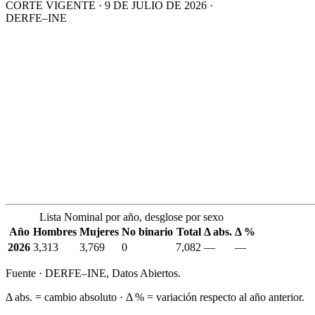
CORTE VIGENTE · 9 DE JULIO DE 2026 ·
DERFE–INE
Lista Nominal por año, desglose por sexo
Año
Hombres
Mujeres
No binario
Total
Δ abs.
Δ %
2026
3,313
3,769
0
7,082
—
—
Fuente · DERFE–INE, Datos Abiertos.
Δ abs. = cambio absoluto · Δ % = variación respecto al año anterior.