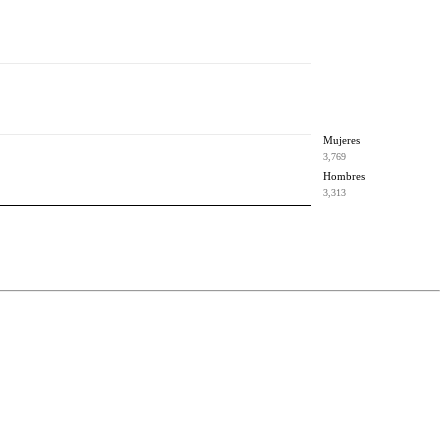
Mujeres
3,769
Hombres
3,313