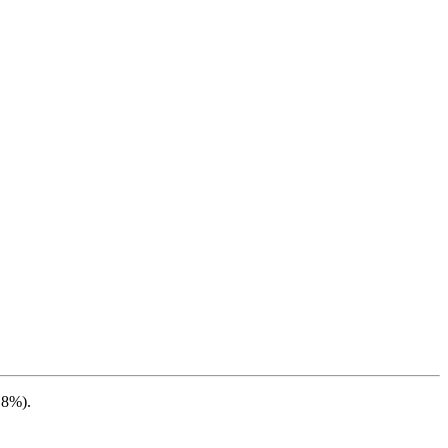
.8%
).