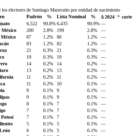
 los electores de Santiago Maravatio por entidad de nacimiento
en
Padrón
%
Lista Nominal
%
Δ
2024
corte
juato
6,522
90.8%
6,435
90.9%
—
 México
200
2.8%
199
2.8%
—
 México
87
1.2%
86
1.2%
—
acán
83
1.2%
82
1.2%
—
ruz
21
0.3%
21
0.3%
—
sco
19
0.3%
19
0.3%
—
ero
14
0.2%
14
0.2%
—
taro
13
0.2%
13
0.2%
—
ifornia
11
0.2%
11
0.2%
—
aca
11
0.2%
10
0.1%
—
la
9
0.1%
9
0.1%
—
ipas
9
0.1%
9
0.1%
—
ngo
8
0.1%
7
0.1%
—
lgo
7
0.1%
7
0.1%
—
 Potosí
7
0.1%
7
0.1%
—
ientes
5
0.1%
5
0.1%
—
 León
6
0.1%
5
0.1%
—