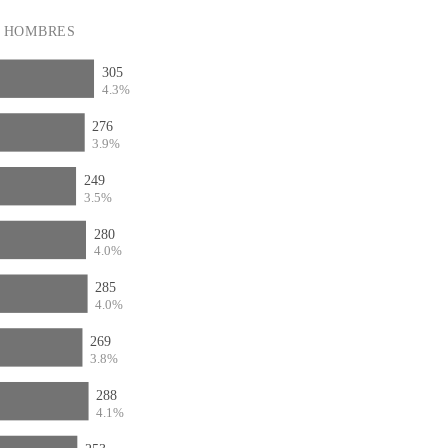
HOMBRES
305
4.3%
276
3.9%
249
3.5%
280
4.0%
285
4.0%
269
3.8%
288
4.1%