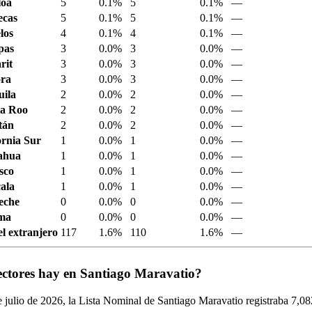
loa
5
0.1%
5
0.1%
—
ecas
5
0.1%
5
0.1%
—
los
4
0.1%
4
0.1%
—
pas
3
0.0%
3
0.0%
—
rit
3
0.0%
3
0.0%
—
ora
3
0.0%
3
0.0%
—
ila
2
0.0%
2
0.0%
—
a Roo
2
0.0%
2
0.0%
—
tán
2
0.0%
2
0.0%
—
ornia Sur
1
0.0%
1
0.0%
—
ahua
1
0.0%
1
0.0%
—
sco
1
0.0%
1
0.0%
—
ala
1
0.0%
1
0.0%
—
eche
0
0.0%
0
0.0%
—
ima
0
0.0%
0
0.0%
—
el extranjero
117
1.6%
110
1.6%
—
ectores hay en Santiago Maravatio?
 julio de
2026,
la Lista Nominal de Santiago Maravatio registraba
7,08