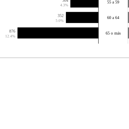
304
55 a 59
4.3%
352
60 a 64
5.0%
876
65 o más
12.4%