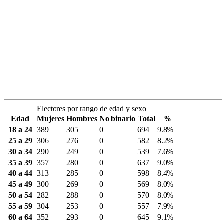
Electores por rango de edad y sexo
Edad
Mujeres
Hombres
No binario
Total
%
18 a 24
389
305
0
694
9.8%
25 a 29
306
276
0
582
8.2%
30 a 34
290
249
0
539
7.6%
35 a 39
357
280
0
637
9.0%
40 a 44
313
285
0
598
8.4%
45 a 49
300
269
0
569
8.0%
50 a 54
282
288
0
570
8.0%
55 a 59
304
253
0
557
7.9%
60 a 64
352
293
0
645
9.1%