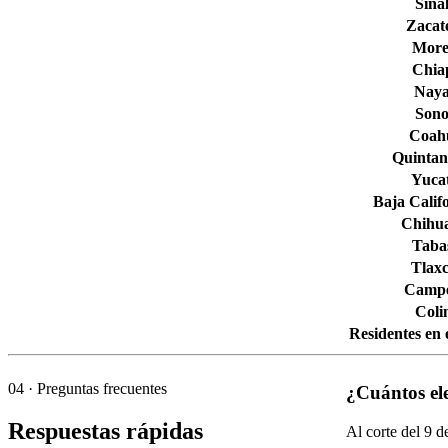
Sina
Zacat
More
Chia
Naya
Son
Coahu
Quintan
Yuca
Baja Calif
Chihu
Taba
Tlaxc
Camp
Col
Residentes en 
04
· Preguntas frecuentes
¿Cuántos el
Respuestas rápidas
Al corte del
9
de