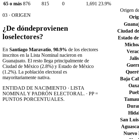
65 o más
876
815
0
1,691
23.9%
Origen de
03 · ORIGEN
Orig
Guana
¿De dónde
provienen
Ciudad de
los
electores?
Estado de
Micho
En
Santiago Maravatio
,
90.9%
de los electores
Verac
inscritos en la Lista Nominal nacieron en
Jali
Guanajuato
. El resto llega principalmente de
Guerr
Ciudad de México
(2.8%)
y Estado de México
Queré
(1.2%)
. La población electoral es
mayoritariamente nativa.
Baja Cal
Oax
ENTIDAD DE NACIMIENTO · LISTA
Pueb
NOMINAL Y PADRÓN ELECTORAL. · PP =
Tamaul
PUNTOS PORCENTUALES.
Dura
Hida
San Luis
Aguascal
Nuevo