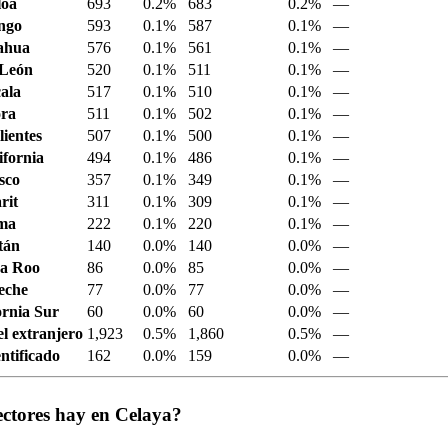
loa
693
0.2%
683
0.2%
—
ngo
593
0.1%
587
0.1%
—
ahua
576
0.1%
561
0.1%
—
 León
520
0.1%
511
0.1%
—
ala
517
0.1%
510
0.1%
—
ora
511
0.1%
502
0.1%
—
ientes
507
0.1%
500
0.1%
—
ifornia
494
0.1%
486
0.1%
—
sco
357
0.1%
349
0.1%
—
rit
311
0.1%
309
0.1%
—
ima
222
0.1%
220
0.1%
—
tán
140
0.0%
140
0.0%
—
a Roo
86
0.0%
85
0.0%
—
eche
77
0.0%
77
0.0%
—
ornia Sur
60
0.0%
60
0.0%
—
el extranjero
1,923
0.5%
1,860
0.5%
—
ntificado
162
0.0%
159
0.0%
—
ectores hay en Celaya?