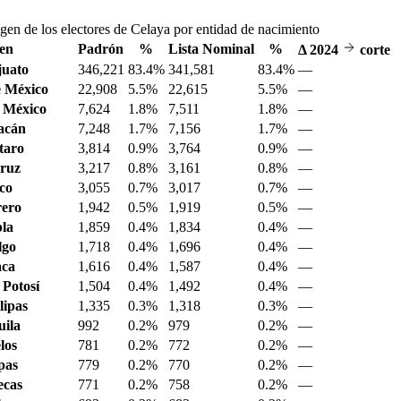
gen de los electores de Celaya por entidad de nacimiento
en
Padrón
%
Lista Nominal
%
Δ
2024
corte
juato
346,221
83.4%
341,581
83.4%
—
 México
22,908
5.5%
22,615
5.5%
—
 México
7,624
1.8%
7,511
1.8%
—
acán
7,248
1.7%
7,156
1.7%
—
taro
3,814
0.9%
3,764
0.9%
—
ruz
3,217
0.8%
3,161
0.8%
—
sco
3,055
0.7%
3,017
0.7%
—
ero
1,942
0.5%
1,919
0.5%
—
la
1,859
0.4%
1,834
0.4%
—
lgo
1,718
0.4%
1,696
0.4%
—
aca
1,616
0.4%
1,587
0.4%
—
 Potosí
1,504
0.4%
1,492
0.4%
—
ipas
1,335
0.3%
1,318
0.3%
—
ila
992
0.2%
979
0.2%
—
los
781
0.2%
772
0.2%
—
pas
779
0.2%
770
0.2%
—
ecas
771
0.2%
758
0.2%
—