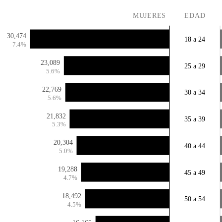
MUJERES
EDAD
30,474
18 a 24
7.4%
23,089
25 a 29
5.6%
22,769
30 a 34
5.6%
21,832
35 a 39
5.3%
20,304
40 a 44
5.0%
19,288
45 a 49
4.7%
18,492
50 a 54
4.5%