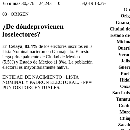
65 o más
30,376
24,243
0
54,619
13.3%
Ori
03 · ORIGEN
Orig
Guana
¿De dónde
provienen
Ciudad de
los
electores?
Estado de
Micho
En
Celaya
,
83.4%
de los electores inscritos en la
Queré
Lista Nominal nacieron en
Guanajuato
. El resto
Verac
llega principalmente de
Ciudad de México
Jali
(5.5%)
y Estado de México
(1.8%)
. La población
Guerr
electoral es mayoritariamente nativa.
Pueb
ENTIDAD DE NACIMIENTO · LISTA
Hida
NOMINAL Y PADRÓN ELECTORAL. · PP =
Oax
PUNTOS PORCENTUALES.
San Luis
Tamaul
Coahu
More
Chia
Zacat