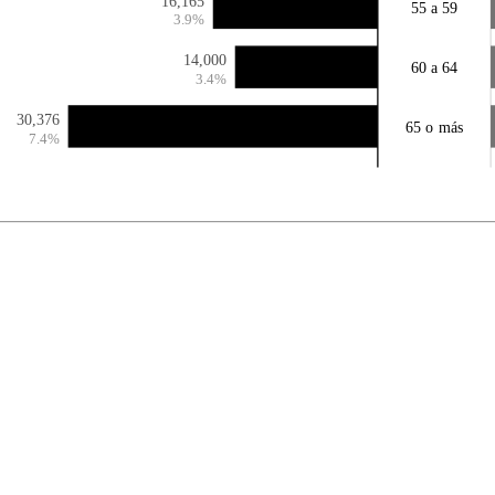
16,165
55 a 59
3.9%
14,000
60 a 64
3.4%
30,376
65 o más
7.4%