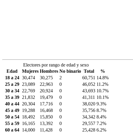
Electores por rango de edad y sexo
Edad
Mujeres
Hombres
No binario
Total
%
18 a 24
30,474
30,275
2
60,751
14.8%
25 a 29
23,089
22,963
0
46,052
11.2%
30 a 34
22,769
20,924
0
43,693
10.7%
35 a 39
21,832
19,479
0
41,311
10.1%
40 a 44
20,304
17,716
0
38,020
9.3%
45 a 49
19,288
16,468
0
35,756
8.7%
50 a 54
18,492
15,850
0
34,342
8.4%
55 a 59
16,165
13,392
0
29,557
7.2%
60 a 64
14,000
11,428
0
25,428
6.2%