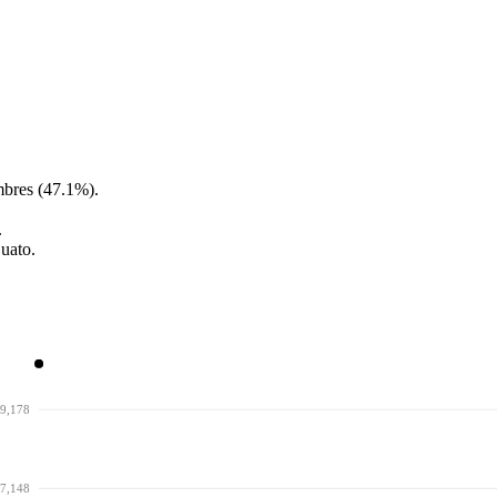
mbres (47.1%).
.
uato.
9,178
7,148