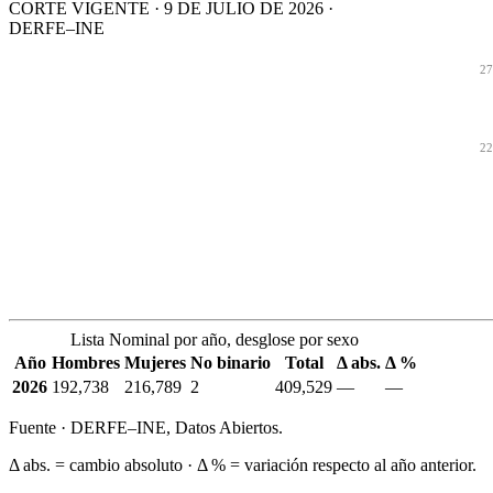
CORTE VIGENTE · 9 DE JULIO DE 2026 ·
DERFE–INE
27
22
Lista Nominal por año, desglose por sexo
Año
Hombres
Mujeres
No binario
Total
Δ abs.
Δ %
2026
192,738
216,789
2
409,529
—
—
Fuente · DERFE–INE, Datos Abiertos.
Δ abs. = cambio absoluto · Δ % = variación respecto al año anterior.