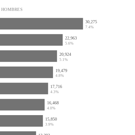
HOMBRES
30,275
7.4%
22,963
5.6%
20,924
5.1%
19,479
4.8%
17,716
4.3%
16,468
4.0%
15,850
3.9%