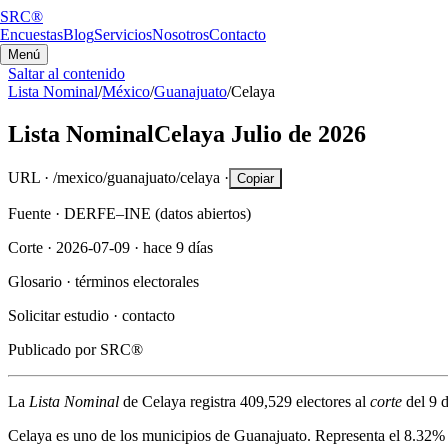
SRC®
Encuestas
Blog
Servicios
Nosotros
Contacto
Menú
Saltar al contenido
Lista Nominal
/
México
/
Guanajuato
/
Celaya
Lista Nominal
Celaya
Julio de 2026
URL ·
/mexico/guanajuato/celaya
·
Copiar
Fuente ·
DERFE–INE (datos abiertos)
Corte ·
2026-07-09
·
hace 9 días
Glosario ·
términos electorales
Solicitar estudio ·
contacto
Publicado por
SRC®
La
Lista Nominal
de
Celaya
registra
409,529
electores al
corte
del
9 d
Celaya
es uno de los municipios de
Guanajuato
. Representa el
8.32%