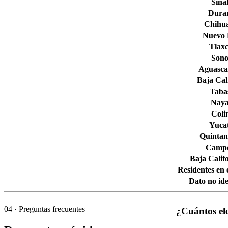
Sina
Dura
Chihu
Nuevo
Tlaxc
Son
Aguascal
Baja Cal
Taba
Naya
Col
Yuca
Quintan
Camp
Baja Calif
Residentes en 
Dato no ide
04
· Preguntas frecuentes
¿Cuántos el