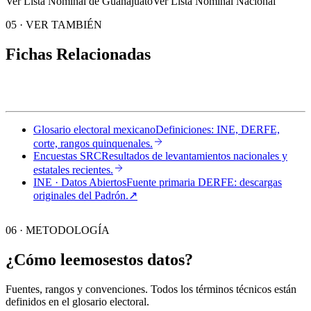
Ver Lista Nominal de Guanajuato
Ver Lista Nominal Nacional
05
·
VER TAMBIÉN
Fichas Relacionadas
Glosario electoral mexicano
Definiciones: INE, DERFE,
corte, rangos quinquenales.
Encuestas SRC
Resultados de levantamientos nacionales y
estatales recientes.
INE · Datos Abiertos
Fuente primaria DERFE: descargas
originales del Padrón.
↗︎
06 · METODOLOGÍA
¿Cómo leemos
estos datos?
Fuentes, rangos y convenciones. Todos los términos técnicos están
definidos en el
glosario electoral
.