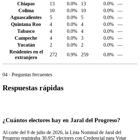
Chiapas
13
0.0%
13
0.0%
—
Colima
10
0.0%
10
0.0%
—
Aguascalientes
5
0.0%
5
0.0%
—
Quintana Roo
4
0.0%
4
0.0%
—
Tabasco
4
0.0%
4
0.0%
—
Campeche
4
0.0%
3
0.0%
—
Yucatán
2
0.0%
2
0.0%
—
Residentes en el
272
0.9%
259
0.8%
—
extranjero
04
· Preguntas frecuentes
Respuestas rápidas
¿Cuántos electores hay en Jaral del Progreso?
Al corte del
9
de julio de
2026,
la Lista Nominal de Jaral del
Progreso registraba
30,957
electores con Credencial para Votar