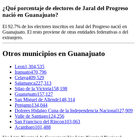
¿Qué porcentaje de electores de Jaral del Progreso
nació en Guanajuato?
El
92.7%
de los electores inscritos en Jaral del Progreso nació en
Guanajuato
. El resto proviene de otras entidades federativas o del
extranjero.
Otros municipios en Guanajuato
Leon
1,304,535
Irapuato
470,796
Celaya
409,529
Salamanca
227,313
Silao de la Victoria
158,198
Guanajuato
157,127
San Miguel de Allende
148,314
Penjamo
134,044
Dolores Hidalgo Cuna de la Independencia Nacional
127,909
Valle de Santiago
124,256
San Francisco del Rincon
103,063
Acambaro
101,488