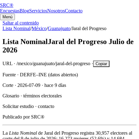
SRC®
Encuestas
Blog
Servicios
Nosotros
Contacto
Menú
Saltar al contenido
Lista Nominal
/
México
/
Guanajuato
/
Jaral del Progreso
Lista Nominal
Jaral del Progreso
Julio de
2026
URL ·
/mexico/guanajuato/jaral-del-progreso
·
Copiar
Fuente ·
DERFE–INE (datos abiertos)
Corte ·
2026-07-09
·
hace 9 días
Glosario ·
términos electorales
Solicitar estudio ·
contacto
Publicado por
SRC®
La
Lista Nominal
de
Jaral del Progreso
registra
30,957
electores al
corte
del
9 de julio de 2026
:
16,273
mujeres (
52.6%
) y
14,684