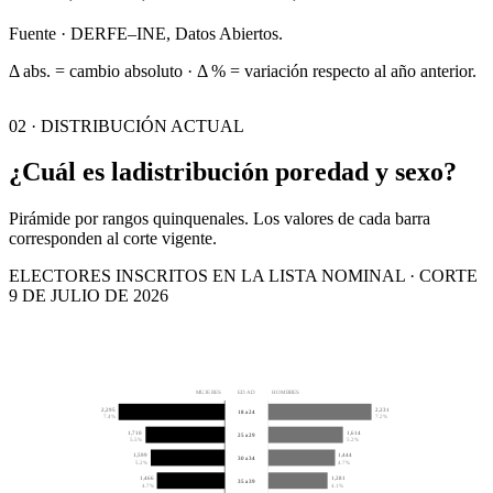
Fuente · DERFE–INE, Datos Abiertos.
Δ abs. = cambio absoluto · Δ % = variación respecto al año anterior.
02 · DISTRIBUCIÓN ACTUAL
¿Cuál es la
distribución por
edad y sexo?
Pirámide por rangos quinquenales. Los valores de cada barra
corresponden al corte vigente.
ELECTORES INSCRITOS EN LA LISTA NOMINAL · CORTE
9 DE JULIO DE 2026
MUJERES
EDAD
HOMBRES
2,295
2,231
18 a 24
7.4%
7.2%
1,710
1,614
25 a 29
5.5%
5.2%
1,599
1,444
30 a 34
5.2%
4.7%
1,466
1,281
35 a 39
4.7%
4.1%