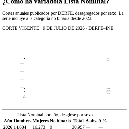
¿Cómo ha variado
la Lista Nominal?
Cortes anuales publicados por DERFE, desagregados por sexo. La
serie incluye a la categoría no binaria desde 2023.
CORTE VIGENTE · 9 DE JULIO DE 2026 · DERFE–INE
Total
30,957
28,679
24,773
20,868
16,962
Mujeres
16,273
Hombres
14,684
2026
Lista Nominal por año, desglose por sexo
Año
Hombres
Mujeres
No binario
Total
Δ abs.
Δ %
2026
14,684
16,273
0
30,957
—
—