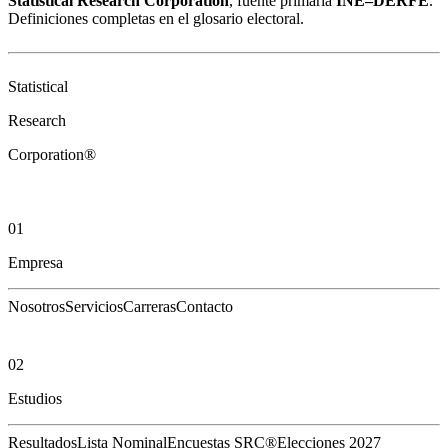
Statistical Research Corporation
, fuente primaria
INE–DERFE
.
Definiciones completas en el
glosario electoral
.
Statistical
Research
Corporation®
01
Empresa
Nosotros
Servicios
Carreras
Contacto
02
Estudios
Resultados
Lista Nominal
Encuestas SRC®
Elecciones 2027