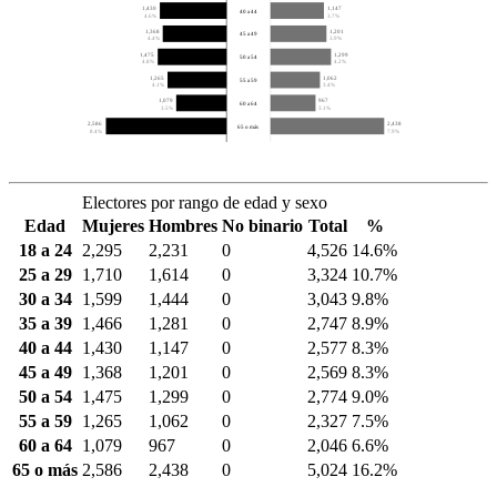
1,430
1,147
40 a 44
4.6%
3.7%
1,368
1,201
45 a 49
4.4%
3.9%
1,475
1,299
50 a 54
4.8%
4.2%
1,265
1,062
55 a 59
4.1%
3.4%
1,079
967
60 a 64
3.5%
3.1%
2,586
2,438
65 o más
8.4%
7.9%
Electores por rango de edad y sexo
Edad
Mujeres
Hombres
No binario
Total
%
18 a 24
2,295
2,231
0
4,526
14.6%
25 a 29
1,710
1,614
0
3,324
10.7%
30 a 34
1,599
1,444
0
3,043
9.8%
35 a 39
1,466
1,281
0
2,747
8.9%
40 a 44
1,430
1,147
0
2,577
8.3%
45 a 49
1,368
1,201
0
2,569
8.3%
50 a 54
1,475
1,299
0
2,774
9.0%
55 a 59
1,265
1,062
0
2,327
7.5%
60 a 64
1,079
967
0
2,046
6.6%
65 o más
2,586
2,438
0
5,024
16.2%