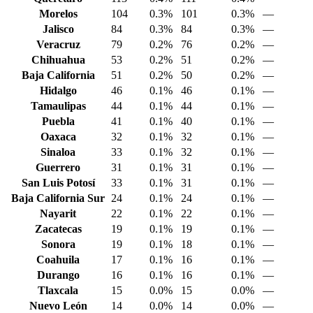
Morelos
104
0.3%
101
0.3%
—
Jalisco
84
0.3%
84
0.3%
—
Veracruz
79
0.2%
76
0.2%
—
Chihuahua
53
0.2%
51
0.2%
—
Baja California
51
0.2%
50
0.2%
—
Hidalgo
46
0.1%
46
0.1%
—
Tamaulipas
44
0.1%
44
0.1%
—
Puebla
41
0.1%
40
0.1%
—
Oaxaca
32
0.1%
32
0.1%
—
Sinaloa
33
0.1%
32
0.1%
—
Guerrero
31
0.1%
31
0.1%
—
San Luis Potosí
33
0.1%
31
0.1%
—
Baja California Sur
24
0.1%
24
0.1%
—
Nayarit
22
0.1%
22
0.1%
—
Zacatecas
19
0.1%
19
0.1%
—
Sonora
19
0.1%
18
0.1%
—
Coahuila
17
0.1%
16
0.1%
—
Durango
16
0.1%
16
0.1%
—
Tlaxcala
15
0.0%
15
0.0%
—
Nuevo León
14
0.0%
14
0.0%
—