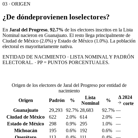
03 · ORIGEN
¿De dónde
provienen los
electores?
En
Jaral del Progreso
,
92.7%
de los electores inscritos en la Lista
Nominal nacieron en
Guanajuato
. El resto llega principalmente de
Ciudad de México
(2.0%)
y Estado de México
(1.0%)
. La población
electoral es mayoritariamente nativa.
ENTIDAD DE NACIMIENTO · LISTA NOMINAL Y PADRÓN
ELECTORAL. · PP = PUNTOS PORCENTUALES.
Origen de los electores de Jaral del Progreso por entidad de
nacimiento
Δ
2024
Lista
Origen
Padrón
%
%
Nominal
corte
Guanajuato
29,293
92.7%
28,683
92.7%
—
Ciudad de México
622
2.0%
614
2.0%
—
Estado de México
298
0.9%
295
1.0%
—
Michoacán
195
0.6%
192
0.6%
—
Querétaro
113
0.4%
111
0.4%
—