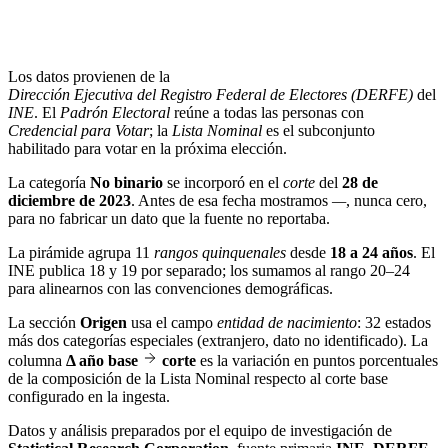
Los datos provienen de la
Dirección Ejecutiva del Registro Federal de Electores (DERFE)
del
INE
. El
Padrón Electoral
reúne a todas las personas con
Credencial para Votar
; la
Lista Nominal
es el subconjunto
habilitado para votar en la próxima elección.
La categoría
No binario
se incorporó en el
corte
del
28 de
diciembre de 2023
. Antes de esa fecha mostramos
—
, nunca cero,
para no fabricar un dato que la fuente no reportaba.
La pirámide agrupa 11
rangos quinquenales
desde
18 a 24 años
. El
INE publica 18 y 19 por separado; los sumamos al rango 20–24
para alinearnos con las convenciones demográficas.
La sección
Origen
usa el campo
entidad de nacimiento
: 32 estados
más dos categorías especiales (extranjero, dato no identificado). La
columna
Δ año base
corte
es la variación en puntos porcentuales
de la composición de la Lista Nominal respecto al corte base
configurado en la ingesta.
Datos y análisis preparados por el equipo de investigación de