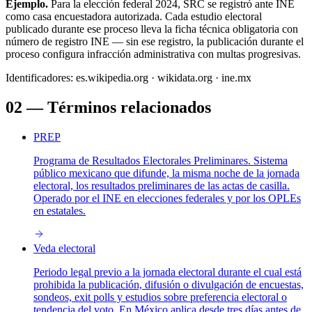
Ejemplo.
Para la elección federal 2024, SRC se registró ante INE
como casa encuestadora autorizada. Cada estudio electoral
publicado durante ese proceso lleva la ficha técnica obligatoria con
número de registro INE — sin ese registro, la publicación durante el
proceso configura infracción administrativa con multas progresivas.
Identificadores:
es.wikipedia.org
·
wikidata.org
·
ine.mx
02
—
Términos relacionados
PREP
Programa de Resultados Electorales Preliminares. Sistema
público mexicano que difunde, la misma noche de la jornada
electoral, los resultados preliminares de las actas de casilla.
Operado por el INE en elecciones federales y por los OPLEs
en estatales.
Veda electoral
Periodo legal previo a la jornada electoral durante el cual está
prohibida la publicación, difusión o divulgación de encuestas,
sondeos, exit polls y estudios sobre preferencia electoral o
tendencia del voto. En México aplica desde tres días antes de