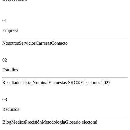
01
Empresa
Nosotros
Servicios
Carreras
Contacto
02
Estudios
Resultados
Lista Nominal
Encuestas SRC®
Elecciones 2027
03
Recursos
Blog
Medios
Precisión
Metodología
Glosario electoral