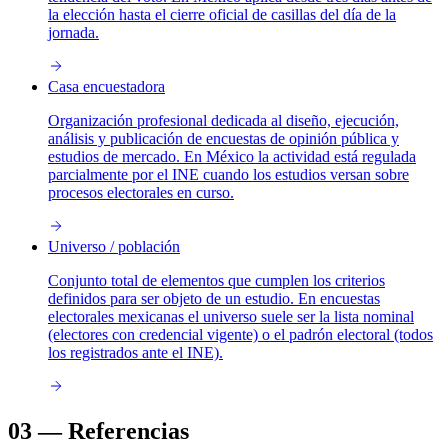
la elección hasta el cierre oficial de casillas del día de la
jornada.
Casa encuestadora
Organización profesional dedicada al diseño, ejecución,
análisis y publicación de encuestas de opinión pública y
estudios de mercado. En México la actividad está regulada
parcialmente por el INE cuando los estudios versan sobre
procesos electorales en curso.
Universo / población
Conjunto total de elementos que cumplen los criterios
definidos para ser objeto de un estudio. En encuestas
electorales mexicanas el universo suele ser la lista nominal
(electores con credencial vigente) o el padrón electoral (todos
los registrados ante el INE).
03
—
Referencias