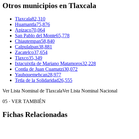
Otros municipios en Tlaxcala
Tlaxcala
82,310
Huamantla
75,876
Apizaco
70,064
San Pablo del Monte
65,778
Chiautempan
58,840
Calpulalpan
38,881
Zacatelco
37,654
Tlaxco
35,349
Ixtacuixtla de Mariano Matamoros
32,228
Contla de Juan Cuamatzi
30,072
Yauhquemehcan
28,977
Tetla de la Solidaridad
26,555
Ver Lista Nominal de Tlaxcala
Ver Lista Nominal Nacional
05
·
VER TAMBIÉN
Fichas Relacionadas