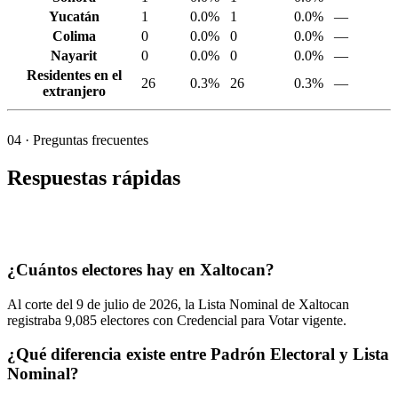
Yucatán
1
0.0%
1
0.0%
—
Colima
0
0.0%
0
0.0%
—
Nayarit
0
0.0%
0
0.0%
—
Residentes en el
26
0.3%
26
0.3%
—
extranjero
04
· Preguntas frecuentes
Respuestas rápidas
¿Cuántos electores hay en Xaltocan?
Al corte del
9
de julio de
2026,
la Lista Nominal de Xaltocan
registraba
9,085
electores con Credencial para Votar vigente.
¿Qué diferencia existe entre Padrón Electoral y Lista
Nominal?