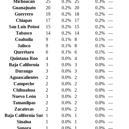
Michoacán
25
0.3%
25
0.3%
—
Guanajuato
20
0.2%
20
0.2%
—
Guerrero
19
0.2%
18
0.2%
—
Chiapas
17
0.2%
17
0.2%
—
San Luis Potosí
15
0.2%
15
0.2%
—
Tabasco
14
0.2%
14
0.2%
—
Coahuila
9
0.1%
8
0.1%
—
Jalisco
9
0.1%
8
0.1%
—
Querétaro
6
0.1%
6
0.1%
—
Quintana Roo
4
0.0%
4
0.0%
—
Baja California
3
0.0%
3
0.0%
—
Durango
3
0.0%
3
0.0%
—
Aguascalientes
2
0.0%
2
0.0%
—
Campeche
2
0.0%
2
0.0%
—
Chihuahua
2
0.0%
2
0.0%
—
Nuevo León
3
0.0%
2
0.0%
—
Tamaulipas
2
0.0%
2
0.0%
—
Zacatecas
2
0.0%
2
0.0%
—
Baja California Sur
1
0.0%
1
0.0%
—
Sinaloa
1
0.0%
1
0.0%
—
Sonora
1
0.0%
1
0.0%
—