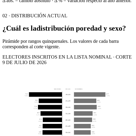
Δ abs. = cambio absoluto · Δ % = variación respecto al año anterior.
02 · DISTRIBUCIÓN ACTUAL
¿Cuál es la
distribución por
edad y sexo?
Pirámide por rangos quinquenales. Los valores de cada barra
corresponden al corte vigente.
ELECTORES INSCRITOS EN LA LISTA NOMINAL · CORTE
9 DE JULIO DE 2026
MUJERES
EDAD
HOMBRES
712
677
18 a 24
7.8%
7.5%
501
481
25 a 29
5.5%
5.3%
518
490
30 a 34
5.7%
5.4%
463
401
35 a 39
5.1%
4.4%
414
390
40 a 44
4.6%
4.3%
417
362
45 a 49
4.6%
4.0%
420
360
50 a 54
4.6%
4.0%