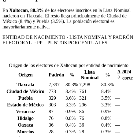
En
Xaltocan
,
80.3%
de los electores inscritos en la Lista Nominal
nacieron en
Tlaxcala
. El resto llega principalmente de
Ciudad de
México
(8.4%)
y Puebla
(3.5%)
. La población electoral es
mayoritariamente nativa.
ENTIDAD DE NACIMIENTO · LISTA NOMINAL Y PADRÓN
ELECTORAL. · PP = PUNTOS PORCENTUALES.
Origen de los electores de Xaltocan por entidad de nacimiento
Δ
2024
Lista
Origen
Padrón
%
%
Nominal
corte
Tlaxcala
7,397
80.3%
7,298
80.3%
—
Ciudad de México
773
8.4%
761
8.4%
—
Puebla
329
3.6%
321
3.5%
—
Estado de México
303
3.3%
296
3.3%
—
Veracruz
87
0.9%
86
0.9%
—
Hidalgo
76
0.8%
76
0.8%
—
Oaxaca
36
0.4%
36
0.4%
—
Morelos
28
0.3%
28
0.3%
—