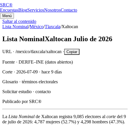
SRC®
Encuestas
Blog
Servicios
Nosotros
Contacto
Menú
Saltar al contenido
Lista Nominal
/
México
/
Tlaxcala
/
Xaltocan
Lista Nominal
Xaltocan
Julio de 2026
URL ·
/mexico/tlaxcala/xaltocan
·
Copiar
Fuente ·
DERFE–INE (datos abiertos)
Corte ·
2026-07-09
·
hace 9 días
Glosario ·
términos electorales
Solicitar estudio ·
contacto
Publicado por
SRC®
La
Lista Nominal
de
Xaltocan
registra
9,085
electores al
corte
del
9
de julio de 2026
:
4,787
mujeres (
52.7%
) y
4,298
hombres (
47.3%
).