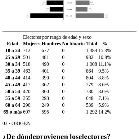
355
293
55 a 59
3.9%
3.2%
290
249
60 a 64
3.2%
2.7%
697
595
65 o más
7.7%
6.5%
Electores por rango de edad y sexo
Edad
Mujeres
Hombres
No binario
Total
%
18 a 24
712
677
0
1,389
15.3%
25 a 29
501
481
0
982
10.8%
30 a 34
518
490
0
1,008
11.1%
35 a 39
463
401
0
864
9.5%
40 a 44
414
390
0
804
8.8%
45 a 49
417
362
0
779
8.6%
50 a 54
420
360
0
780
8.6%
55 a 59
355
293
0
648
7.1%
60 a 64
290
249
0
539
5.9%
65 o más
697
595
0
1,292
14.2%
03 · ORIGEN
¿De dónde
provienen los
electores?