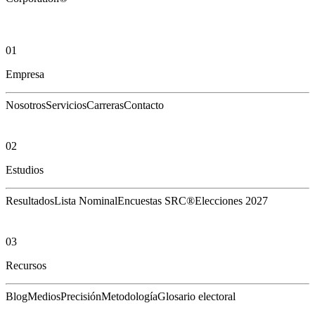
01
Empresa
Nosotros
Servicios
Carreras
Contacto
02
Estudios
Resultados
Lista Nominal
Encuestas SRC®
Elecciones 2027
03
Recursos
Blog
Medios
Precisión
Metodología
Glosario electoral