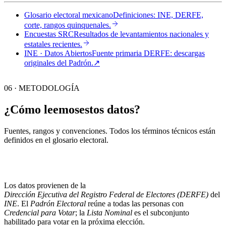
Glosario electoral mexicano
Definiciones: INE, DERFE,
corte, rangos quinquenales.
Encuestas SRC
Resultados de levantamientos nacionales y
estatales recientes.
INE · Datos Abiertos
Fuente primaria DERFE: descargas
originales del Padrón.
↗︎
06 · METODOLOGÍA
¿Cómo leemos
estos datos?
Fuentes, rangos y convenciones. Todos los términos técnicos están
definidos en el
glosario electoral
.
Los datos provienen de la
Dirección Ejecutiva del Registro Federal de Electores (DERFE)
del
INE
. El
Padrón Electoral
reúne a todas las personas con
Credencial para Votar
; la
Lista Nominal
es el subconjunto
habilitado para votar en la próxima elección.