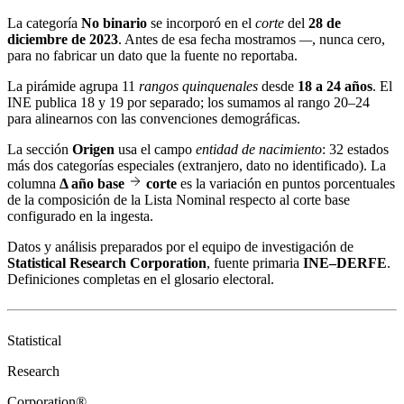
La categoría
No binario
se incorporó en el
corte
del
28 de
diciembre de 2023
. Antes de esa fecha mostramos
—
, nunca cero,
para no fabricar un dato que la fuente no reportaba.
La pirámide agrupa 11
rangos quinquenales
desde
18 a 24 años
. El
INE publica 18 y 19 por separado; los sumamos al rango 20–24
para alinearnos con las convenciones demográficas.
La sección
Origen
usa el campo
entidad de nacimiento
: 32 estados
más dos categorías especiales (extranjero, dato no identificado). La
columna
Δ año base
corte
es la variación en puntos porcentuales
de la composición de la Lista Nominal respecto al corte base
configurado en la ingesta.
Datos y análisis preparados por el equipo de investigación de
Statistical Research Corporation
, fuente primaria
INE–DERFE
.
Definiciones completas en el
glosario electoral
.
Statistical
Research
Corporation®