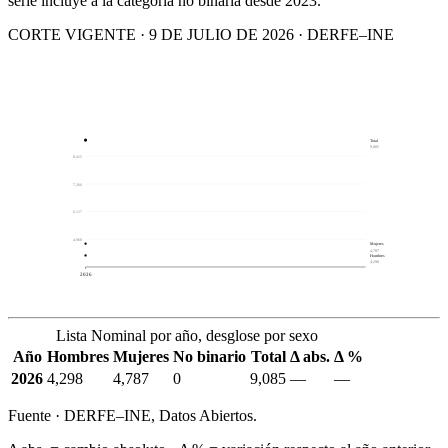
serie incluye a la categoría no binaria desde 2023.
CORTE VIGENTE · 9 DE JULIO DE 2026 · DERFE–INE
Total
9,085
8,415
7,266
6,117
4,968
Mujeres
4,787
Hombres
4,298
2026
Lista Nominal por año, desglose por sexo
Año
Hombres
Mujeres
No binario
Total
Δ abs.
Δ %
2026
4,298
4,787
0
9,085
—
—
Fuente · DERFE–INE, Datos Abiertos.