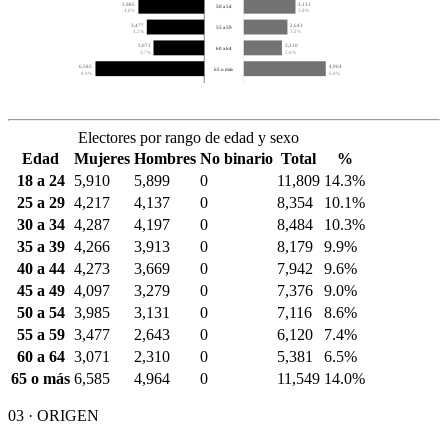
3,985
3,131
50 a 54
4.8%
3.8%
3,477
2,643
55 a 59
4.2%
3.2%
3,071
2,310
60 a 64
3.7%
2.8%
6,585
4,964
65 o más
8.0%
6.0%
Electores por rango de edad y sexo
Edad
Mujeres
Hombres
No binario
Total
%
18 a 24
5,910
5,899
0
11,809
14.3%
25 a 29
4,217
4,137
0
8,354
10.1%
30 a 34
4,287
4,197
0
8,484
10.3%
35 a 39
4,266
3,913
0
8,179
9.9%
40 a 44
4,273
3,669
0
7,942
9.6%
45 a 49
4,097
3,279
0
7,376
9.0%
50 a 54
3,985
3,131
0
7,116
8.6%
55 a 59
3,477
2,643
0
6,120
7.4%
60 a 64
3,071
2,310
0
5,381
6.5%
65 o más
6,585
4,964
0
11,549
14.0%
03 · ORIGEN