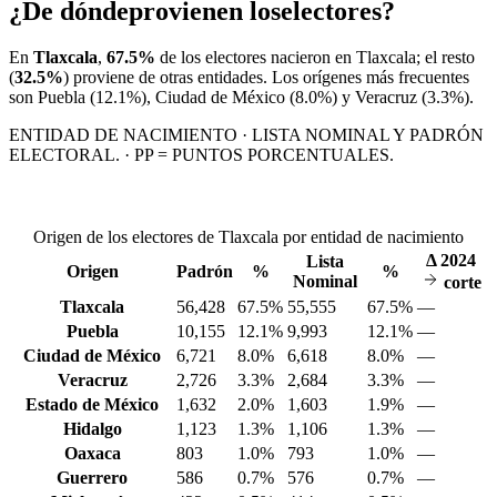
¿De dónde
provienen los
electores?
En
Tlaxcala
,
67.5%
de los electores nacieron en
Tlaxcala
; el resto
(
32.5%
) proviene de otras entidades. Los orígenes más frecuentes
son
Puebla
(12.1%)
, Ciudad de México
(8.0%)
y Veracruz
(3.3%)
.
ENTIDAD DE NACIMIENTO · LISTA NOMINAL Y PADRÓN
ELECTORAL. · PP = PUNTOS PORCENTUALES.
Origen de los electores de Tlaxcala por entidad de nacimiento
Δ
2024
Lista
Origen
Padrón
%
%
Nominal
corte
Tlaxcala
56,428
67.5%
55,555
67.5%
—
Puebla
10,155
12.1%
9,993
12.1%
—
Ciudad de México
6,721
8.0%
6,618
8.0%
—
Veracruz
2,726
3.3%
2,684
3.3%
—
Estado de México
1,632
2.0%
1,603
1.9%
—
Hidalgo
1,123
1.3%
1,106
1.3%
—
Oaxaca
803
1.0%
793
1.0%
—
Guerrero
586
0.7%
576
0.7%
—