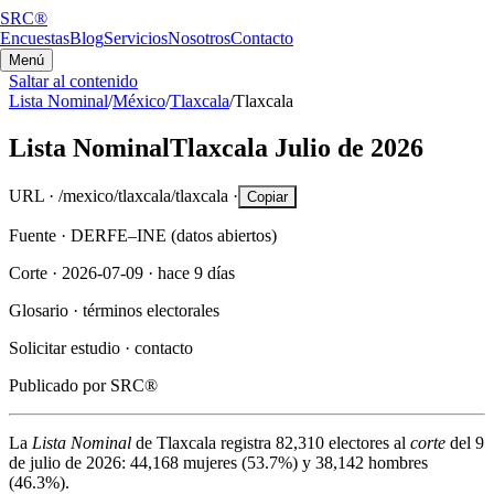
SRC®
Encuestas
Blog
Servicios
Nosotros
Contacto
Menú
Saltar al contenido
Lista Nominal
/
México
/
Tlaxcala
/
Tlaxcala
Lista Nominal
Tlaxcala
Julio de 2026
URL ·
/mexico/tlaxcala/tlaxcala
·
Copiar
Fuente ·
DERFE–INE (datos abiertos)
Corte ·
2026-07-09
·
hace 9 días
Glosario ·
términos electorales
Solicitar estudio ·
contacto
Publicado por
SRC®
La
Lista Nominal
de
Tlaxcala
registra
82,310
electores al
corte
del
9
de julio de 2026
:
44,168
mujeres (
53.7%
) y
38,142
hombres
(
46.3%
).