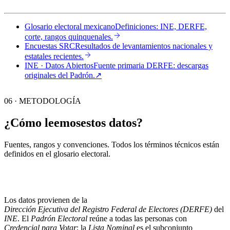
Glosario electoral mexicano
Definiciones: INE, DERFE,
corte, rangos quinquenales.
Encuestas SRC
Resultados de levantamientos nacionales y
estatales recientes.
INE · Datos Abiertos
Fuente primaria DERFE: descargas
originales del Padrón.
↗︎
06 · METODOLOGÍA
¿Cómo leemos
estos datos?
Fuentes, rangos y convenciones. Todos los términos técnicos están
definidos en el
glosario electoral
.
Los datos provienen de la
Dirección Ejecutiva del Registro Federal de Electores (DERFE)
del
INE
. El
Padrón Electoral
reúne a todas las personas con
Credencial para Votar
; la
Lista Nominal
es el subconjunto