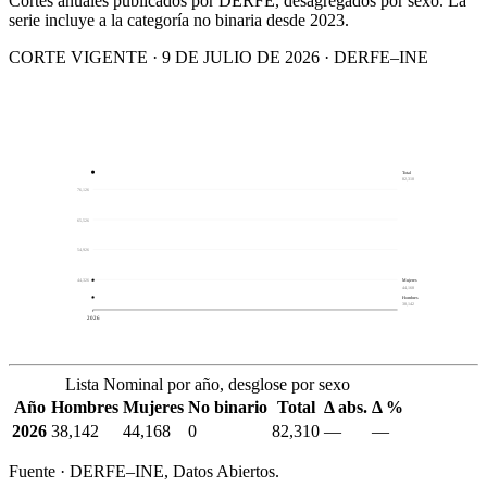
Cortes anuales publicados por DERFE, desagregados por sexo. La
serie incluye a la categoría no binaria desde 2023.
CORTE VIGENTE · 9 DE JULIO DE 2026 · DERFE–INE
Total
82,310
76,126
65,526
54,926
44,326
Mujeres
44,168
Hombres
38,142
2026
Lista Nominal por año, desglose por sexo
Año
Hombres
Mujeres
No binario
Total
Δ abs.
Δ %
2026
38,142
44,168
0
82,310
—
—
Fuente · DERFE–INE, Datos Abiertos.