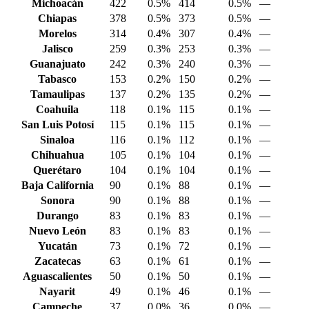
Michoacán
422
0.5%
414
0.5%
—
Chiapas
378
0.5%
373
0.5%
—
Morelos
314
0.4%
307
0.4%
—
Jalisco
259
0.3%
253
0.3%
—
Guanajuato
242
0.3%
240
0.3%
—
Tabasco
153
0.2%
150
0.2%
—
Tamaulipas
137
0.2%
135
0.2%
—
Coahuila
118
0.1%
115
0.1%
—
San Luis Potosí
115
0.1%
115
0.1%
—
Sinaloa
116
0.1%
112
0.1%
—
Chihuahua
105
0.1%
104
0.1%
—
Querétaro
104
0.1%
104
0.1%
—
Baja California
90
0.1%
88
0.1%
—
Sonora
90
0.1%
88
0.1%
—
Durango
83
0.1%
83
0.1%
—
Nuevo León
83
0.1%
83
0.1%
—
Yucatán
73
0.1%
72
0.1%
—
Zacatecas
63
0.1%
61
0.1%
—
Aguascalientes
50
0.1%
50
0.1%
—
Nayarit
49
0.1%
46
0.1%
—
Campeche
37
0.0%
36
0.0%
—