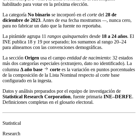
habilitado para votar en la próxima elección.
La categoría
No binario
se incorporó en el
corte
del
28 de
diciembre de 2023
. Antes de esa fecha mostramos
—
, nunca cero,
para no fabricar un dato que la fuente no reportaba.
La pirámide agrupa 11
rangos quinquenales
desde
18 a 24 años
. El
INE publica 18 y 19 por separado; los sumamos al rango 20–24
para alinearnos con las convenciones demográficas.
La sección
Origen
usa el campo
entidad de nacimiento
: 32 estados
más dos categorías especiales (extranjero, dato no identificado). La
columna
Δ año base
corte
es la variación en puntos porcentuales
de la composición de la Lista Nominal respecto al corte base
configurado en la ingesta.
Datos y análisis preparados por el equipo de investigación de
Statistical Research Corporation
, fuente primaria
INE–DERFE
.
Definiciones completas en el
glosario electoral
.
Statistical
Research