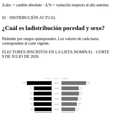
Δ abs. = cambio absoluto · Δ % = variación respecto al año anterior.
02 · DISTRIBUCIÓN ACTUAL
¿Cuál es la
distribución por
edad y sexo?
Pirámide por rangos quinquenales. Los valores de cada barra
corresponden al corte vigente.
ELECTORES INSCRITOS EN LA LISTA NOMINAL · CORTE
9 DE JULIO DE 2026
MUJERES
EDAD
HOMBRES
5,910
5,899
18 a 24
7.2%
7.2%
4,217
4,137
25 a 29
5.1%
5.0%
4,287
4,197
30 a 34
5.2%
5.1%
4,266
3,913
35 a 39
5.2%
4.8%
4,273
3,669
40 a 44
5.2%
4.5%
4,097
3,279
45 a 49
5.0%
4.0%