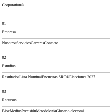
Corporation®
01
Empresa
Nosotros
Servicios
Carreras
Contacto
02
Estudios
Resultados
Lista Nominal
Encuestas SRC®
Elecciones 2027
03
Recursos
Blog
Medios
Precisión
Metodología
Glosario electoral