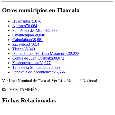
Otros municipios en Tlaxcala
Huamantla
75,876
Apizaco
70,064
San Pablo del Monte
65,778
Chiautempan
58,840
Calpulalpan
38,881
Zacatelco
37,654
Tlaxco
35,349
Ixtacuixtla de Mariano Matamoros
32,228
Contla de Juan Cuamatzi
30,072
Yauhquemehcan
28,977
Tetla de la Solidaridad
26,555
Papalotla de Xicohtencatl
25,556
Ver Lista Nominal de Tlaxcala
Ver Lista Nominal Nacional
05
·
VER TAMBIÉN
Fichas Relacionadas