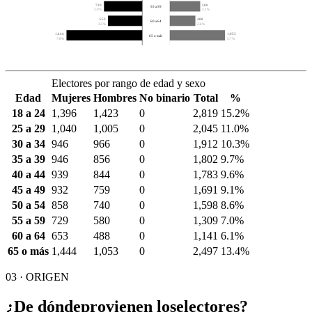
729
580
55 a 59
3.9%
3.1%
653
488
60 a 64
3.5%
2.6%
1,444
1,053
65 o más
7.8%
5.7%
Electores por rango de edad y sexo
Edad
Mujeres
Hombres
No binario
Total
%
18 a 24
1,396
1,423
0
2,819
15.2%
25 a 29
1,040
1,005
0
2,045
11.0%
30 a 34
946
966
0
1,912
10.3%
35 a 39
946
856
0
1,802
9.7%
40 a 44
939
844
0
1,783
9.6%
45 a 49
932
759
0
1,691
9.1%
50 a 54
858
740
0
1,598
8.6%
55 a 59
729
580
0
1,309
7.0%
60 a 64
653
488
0
1,141
6.1%
65 o más
1,444
1,053
0
2,497
13.4%
03 · ORIGEN
¿De dónde
provienen los
electores?