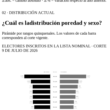
Δ abs. = cambio absoluto · Δ % = variación respecto al año anterior.
02 · DISTRIBUCIÓN ACTUAL
¿Cuál es la
distribución por
edad y sexo?
Pirámide por rangos quinquenales. Los valores de cada barra
corresponden al corte vigente.
ELECTORES INSCRITOS EN LA LISTA NOMINAL · CORTE
9 DE JULIO DE 2026
MUJERES
EDAD
HOMBRES
1,396
1,423
18 a 24
7.5%
7.7%
1,040
1,005
25 a 29
5.6%
5.4%
946
966
30 a 34
5.1%
5.2%
946
856
35 a 39
5.1%
4.6%
939
844
40 a 44
5.0%
4.5%
932
759
45 a 49
5.0%
4.1%
858
740
50 a 54
4.6%
4.0%