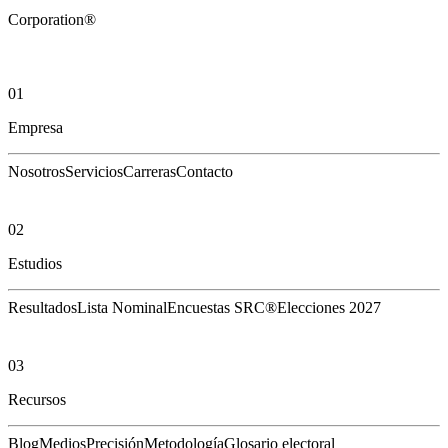
Corporation®
01
Empresa
Nosotros
Servicios
Carreras
Contacto
02
Estudios
Resultados
Lista Nominal
Encuestas SRC®
Elecciones 2027
03
Recursos
Blog
Medios
Precisión
Metodología
Glosario electoral