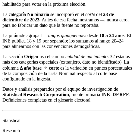
habilitado para votar en la próxima elección.
La categoría
No binario
se incorporó en el
corte
del
28 de
diciembre de 2023
. Antes de esa fecha mostramos
—
, nunca cero,
para no fabricar un dato que la fuente no reportaba.
La pirámide agrupa 11
rangos quinquenales
desde
18 a 24 años
. El
INE publica 18 y 19 por separado; los sumamos al rango 20–24
para alinearnos con las convenciones demográficas.
La sección
Origen
usa el campo
entidad de nacimiento
: 32 estados
más dos categorías especiales (extranjero, dato no identificado). La
columna
Δ año base
corte
es la variación en puntos porcentuales
de la composición de la Lista Nominal respecto al corte base
configurado en la ingesta.
Datos y análisis preparados por el equipo de investigación de
Statistical Research Corporation
, fuente primaria
INE–DERFE
.
Definiciones completas en el
glosario electoral
.
Statistical
Research