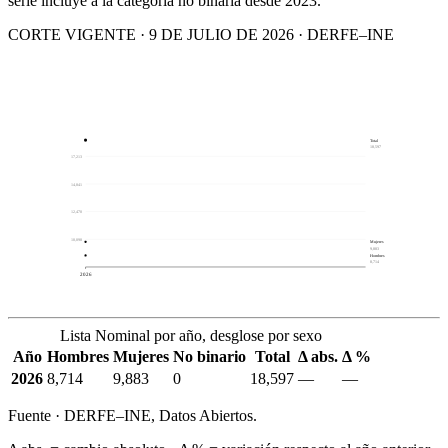
serie incluye a la categoría no binaria desde 2023.
CORTE VIGENTE · 9 DE JULIO DE 2026 · DERFE–INE
Total
18,597
17,213
14,841
12,470
10,098
Mujeres
9,883
Hombres
8,714
2026
Lista Nominal por año, desglose por sexo
Año
Hombres
Mujeres
No binario
Total
Δ abs.
Δ %
2026
8,714
9,883
0
18,597
—
—
Fuente · DERFE–INE, Datos Abiertos.