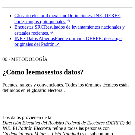
Glosario electoral mexicano
Definiciones: INE, DERFE,
corte, rangos quinquenales.
Encuestas SRC
Resultados de levantamientos nacionales y
estatales recientes.
INE · Datos Abiertos
Fuente primaria DERFE: descargas
originales del Padrón.
↗︎
06 · METODOLOGÍA
¿Cómo leemos
estos datos?
Fuentes, rangos y convenciones. Todos los términos técnicos están
definidos en el
glosario electoral
.
Los datos provienen de la
Dirección Ejecutiva del Registro Federal de Electores (DERFE)
del
INE
. El
Padrón Electoral
reúne a todas las personas con
Credencial para Votar
; la
Lista Nominal
es el subconjunto