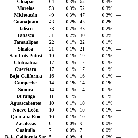
Chiapas
64
0.3%
62
0.3%
—
Morelos
53
0.3%
52
0.3%
—
Michoacán
49
0.3%
47
0.3%
—
Guanajuato
43
0.2%
43
0.2%
—
Jalisco
33
0.2%
33
0.2%
—
Tabasco
31
0.2%
30
0.2%
—
Tamaulipas
22
0.1%
22
0.1%
—
Sinaloa
21
0.1%
21
0.1%
—
San Luis Potosí
19
0.1%
19
0.1%
—
Chihuahua
17
0.1%
17
0.1%
—
Querétaro
17
0.1%
17
0.1%
—
Baja California
16
0.1%
16
0.1%
—
Campeche
14
0.1%
14
0.1%
—
Sonora
14
0.1%
14
0.1%
—
Durango
11
0.1%
11
0.1%
—
Aguascalientes
10
0.1%
10
0.1%
—
Nuevo León
10
0.1%
10
0.1%
—
Quintana Roo
10
0.1%
10
0.1%
—
Zacatecas
9
0.0%
9
0.0%
—
Coahuila
7
0.0%
7
0.0%
—
Baja California Sur
5
0.0%
4
0.0%
—