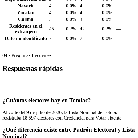
Nayarit
4
0.0%
4
0.0%
—
Yucatán
4
0.0%
4
0.0%
—
Colima
3
0.0%
3
0.0%
—
Residentes en el
45
0.2%
42
0.2%
—
extranjero
Dato no identificado
7
0.0%
7
0.0%
—
04
· Preguntas frecuentes
Respuestas rápidas
¿Cuántos electores hay en Totolac?
Al corte del
9
de julio de
2026,
la Lista Nominal de Totolac
registraba
18,597
electores con Credencial para Votar vigente.
¿Qué diferencia existe entre Padrón Electoral y Lista
Nominal?