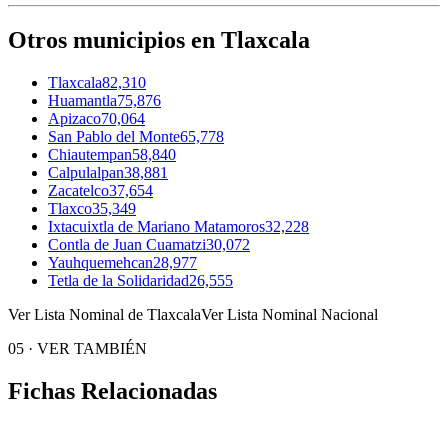
Otros municipios en Tlaxcala
Tlaxcala
82,310
Huamantla
75,876
Apizaco
70,064
San Pablo del Monte
65,778
Chiautempan
58,840
Calpulalpan
38,881
Zacatelco
37,654
Tlaxco
35,349
Ixtacuixtla de Mariano Matamoros
32,228
Contla de Juan Cuamatzi
30,072
Yauhquemehcan
28,977
Tetla de la Solidaridad
26,555
Ver Lista Nominal de Tlaxcala
Ver Lista Nominal Nacional
05
·
VER TAMBIÉN
Fichas Relacionadas