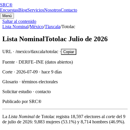
SRC®
Encuestas
Blog
Servicios
Nosotros
Contacto
Menú
Saltar al contenido
Lista Nominal
/
México
/
Tlaxcala
/
Totolac
Lista Nominal
Totolac
Julio de 2026
URL ·
/mexico/tlaxcala/totolac
·
Copiar
Fuente ·
DERFE–INE (datos abiertos)
Corte ·
2026-07-09
·
hace 9 días
Glosario ·
términos electorales
Solicitar estudio ·
contacto
Publicado por
SRC®
La
Lista Nominal
de
Totolac
registra
18,597
electores al
corte
del
9
de julio de 2026
:
9,883
mujeres (
53.1%
) y
8,714
hombres (
46.9%
).