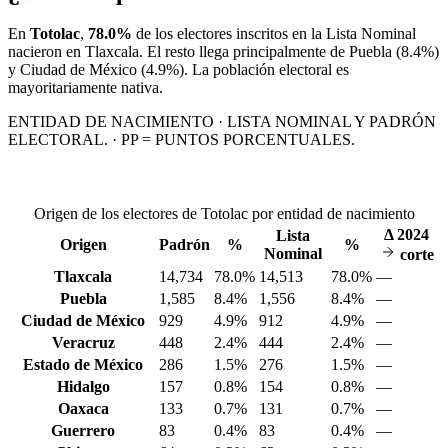
En
Totolac
,
78.0%
de los electores inscritos en la Lista Nominal
nacieron en
Tlaxcala
. El resto llega principalmente de
Puebla
(8.4%)
y Ciudad de México
(4.9%)
. La población electoral es
mayoritariamente nativa.
ENTIDAD DE NACIMIENTO · LISTA NOMINAL Y PADRÓN
ELECTORAL. · PP = PUNTOS PORCENTUALES.
Origen de los electores de Totolac por entidad de nacimiento
Δ
2024
Lista
Origen
Padrón
%
%
Nominal
corte
Tlaxcala
14,734
78.0%
14,513
78.0%
—
Puebla
1,585
8.4%
1,556
8.4%
—
Ciudad de México
929
4.9%
912
4.9%
—
Veracruz
448
2.4%
444
2.4%
—
Estado de México
286
1.5%
276
1.5%
—
Hidalgo
157
0.8%
154
0.8%
—
Oaxaca
133
0.7%
131
0.7%
—
Guerrero
83
0.4%
83
0.4%
—