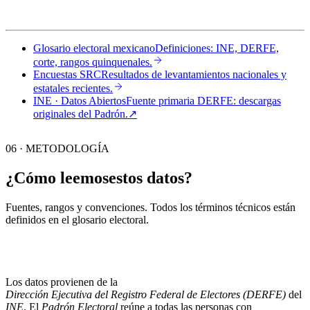
Glosario electoral mexicano
Definiciones: INE, DERFE,
corte, rangos quinquenales.
Encuestas SRC
Resultados de levantamientos nacionales y
estatales recientes.
INE · Datos Abiertos
Fuente primaria DERFE: descargas
originales del Padrón.
↗︎
06 · METODOLOGÍA
¿Cómo leemos
estos datos?
Fuentes, rangos y convenciones. Todos los términos técnicos están
definidos en el
glosario electoral
.
Los datos provienen de la
Dirección Ejecutiva del Registro Federal de Electores (DERFE)
del
INE
. El
Padrón Electoral
reúne a todas las personas con