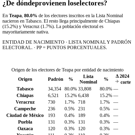
¿De dónde
provienen los
electores?
En
Teapa
,
80.0%
de los electores inscritos en la Lista Nominal
nacieron en
Tabasco
. El resto llega principalmente de
Chiapas
(15.2%)
y Veracruz
(1.7%)
. La población electoral es
mayoritariamente nativa.
ENTIDAD DE NACIMIENTO · LISTA NOMINAL Y PADRÓN
ELECTORAL. · PP = PUNTOS PORCENTUALES.
Origen de los electores de Teapa por entidad de nacimiento
Δ
2024
Lista
Origen
Padrón
%
%
Nominal
corte
Tabasco
34,354
80.0%
33,808
80.0%
—
Chiapas
6,521
15.2%
6,438
15.2%
—
Veracruz
730
1.7%
718
1.7%
—
Campeche
236
0.5%
231
0.5%
—
Ciudad de México
193
0.4%
189
0.4%
—
Puebla
131
0.3%
131
0.3%
—
Oaxaca
120
0.3%
120
0.3%
—