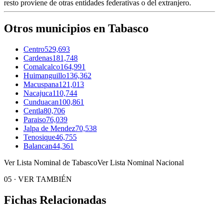
resto proviene de otras entidades federativas o del extranjero.
Otros municipios en Tabasco
Centro
529,693
Cardenas
181,748
Comalcalco
164,991
Huimanguillo
136,362
Macuspana
121,013
Nacajuca
110,744
Cunduacan
100,861
Centla
80,706
Paraiso
76,039
Jalpa de Mendez
70,538
Tenosique
46,755
Balancan
44,361
Ver Lista Nominal de Tabasco
Ver Lista Nominal Nacional
05
·
VER TAMBIÉN
Fichas Relacionadas