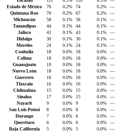
Yucatán
111
0.3%
110
0.3%
—
Estado de México
76
0.2%
74
0.2%
—
Quintana Roo
70
0.2%
67
0.2%
—
Michoacán
58
0.1%
58
0.1%
—
Tamaulipas
44
0.1%
44
0.1%
—
Jalisco
43
0.1%
43
0.1%
—
Hidalgo
30
0.1%
30
0.1%
—
Morelos
24
0.1%
24
0.1%
—
Coahuila
18
0.0%
18
0.0%
—
Colima
18
0.0%
18
0.0%
—
Guanajuato
19
0.0%
18
0.0%
—
Nuevo León
18
0.0%
18
0.0%
—
Guerrero
16
0.0%
16
0.0%
—
Tlaxcala
16
0.0%
16
0.0%
—
Chihuahua
15
0.0%
15
0.0%
—
Sinaloa
17
0.0%
15
0.0%
—
Nayarit
9
0.0%
9
0.0%
—
San Luis Potosí
8
0.0%
8
0.0%
—
Durango
7
0.0%
6
0.0%
—
Querétaro
6
0.0%
6
0.0%
—
Baja California
5
0.0%
5
0.0%
—