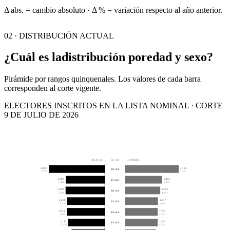
Δ abs. = cambio absoluto · Δ % = variación respecto al año anterior.
02 · DISTRIBUCIÓN ACTUAL
¿Cuál es la
distribución por
edad y sexo?
Pirámide por rangos quinquenales. Los valores de cada barra
corresponden al corte vigente.
ELECTORES INSCRITOS EN LA LISTA NOMINAL · CORTE
9 DE JULIO DE 2026
MUJERES
EDAD
HOMBRES
3,267
3,134
18 a 24
7.7%
7.4%
2,289
2,161
25 a 29
5.4%
5.1%
2,298
2,053
30 a 34
5.4%
4.9%
2,208
1,917
35 a 39
5.2%
4.5%
2,221
1,903
40 a 44
5.3%
4.5%
2,145
1,903
45 a 49
5.1%
4.5%