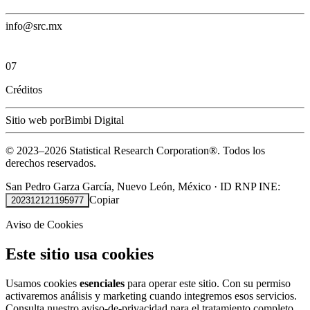
info@src.mx
07
Créditos
Sitio web por
Bimbi Digital
© 2023–
2026
Statistical Research Corporation®.
Todos los
derechos reservados.
San Pedro Garza García, Nuevo León, México
·
ID RNP INE:
Copiar
202312121195977
Aviso de Cookies
Este sitio usa cookies
Usamos cookies
esenciales
para operar este sitio. Con su permiso
activaremos análisis y marketing cuando integremos esos servicios.
Consulta nuestro
aviso-de-privacidad
para el tratamiento completo