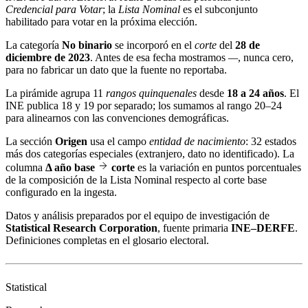
Credencial para Votar
; la
Lista Nominal
es el subconjunto
habilitado para votar en la próxima elección.
La categoría
No binario
se incorporó en el
corte
del
28 de
diciembre de 2023
. Antes de esa fecha mostramos
—
, nunca cero,
para no fabricar un dato que la fuente no reportaba.
La pirámide agrupa 11
rangos quinquenales
desde
18 a 24 años
. El
INE publica 18 y 19 por separado; los sumamos al rango 20–24
para alinearnos con las convenciones demográficas.
La sección
Origen
usa el campo
entidad de nacimiento
: 32 estados
más dos categorías especiales (extranjero, dato no identificado). La
columna
Δ año base
corte
es la variación en puntos porcentuales
de la composición de la Lista Nominal respecto al corte base
configurado en la ingesta.
Datos y análisis preparados por el equipo de investigación de
Statistical Research Corporation
, fuente primaria
INE–DERFE
.
Definiciones completas en el
glosario electoral
.
Statistical