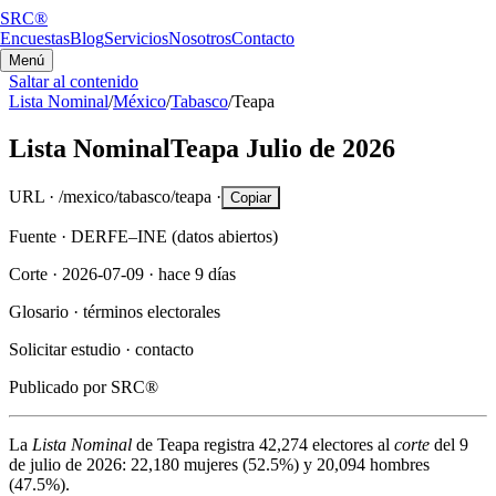
SRC®
Encuestas
Blog
Servicios
Nosotros
Contacto
Menú
Saltar al contenido
Lista Nominal
/
México
/
Tabasco
/
Teapa
Lista Nominal
Teapa
Julio de 2026
URL ·
/mexico/tabasco/teapa
·
Copiar
Fuente ·
DERFE–INE (datos abiertos)
Corte ·
2026-07-09
·
hace 9 días
Glosario ·
términos electorales
Solicitar estudio ·
contacto
Publicado por
SRC®
La
Lista Nominal
de
Teapa
registra
42,274
electores al
corte
del
9
de julio de 2026
:
22,180
mujeres (
52.5%
) y
20,094
hombres
(
47.5%
).