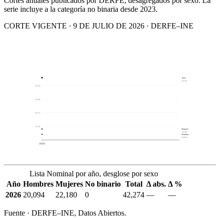
Cortes anuales publicados por DERFE, desagregados por sexo. La
serie incluye a la categoría no binaria desde 2023.
CORTE VIGENTE · 9 DE JULIO DE 2026 · DERFE–INE
Total
42,274
39,169
33,846
28,522
23,199
Mujeres
22,180
Hombres
20,094
2026
Lista Nominal por año, desglose por sexo
Año
Hombres
Mujeres
No binario
Total
Δ abs.
Δ %
2026
20,094
22,180
0
42,274
—
—
Fuente · DERFE–INE, Datos Abiertos.