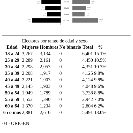
1,949
1,789
50 a 54
4.6%
4.2%
1,552
1,390
55 a 59
3.7%
3.3%
1,370
1,234
60 a 64
3.2%
2.9%
2,881
2,610
65 o más
6.8%
6.2%
Electores por rango de edad y sexo
Edad
Mujeres
Hombres
No binario
Total
%
18 a 24
3,267
3,134
0
6,401
15.1%
25 a 29
2,289
2,161
0
4,450
10.5%
30 a 34
2,298
2,053
0
4,351
10.3%
35 a 39
2,208
1,917
0
4,125
9.8%
40 a 44
2,221
1,903
0
4,124
9.8%
45 a 49
2,145
1,903
0
4,048
9.6%
50 a 54
1,949
1,789
0
3,738
8.8%
55 a 59
1,552
1,390
0
2,942
7.0%
60 a 64
1,370
1,234
0
2,604
6.2%
65 o más
2,881
2,610
0
5,491
13.0%
03 · ORIGEN