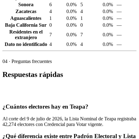
Sonora
6
0.0%
5
0.0%
—
Zacatecas
4
0.0%
4
0.0%
—
Aguascalientes
1
0.0%
1
0.0%
—
Baja California Sur
0
0.0%
0
0.0%
—
Residentes en el
7
0.0%
7
0.0%
—
extranjero
Dato no identificado
4
0.0%
4
0.0%
—
04
· Preguntas frecuentes
Respuestas rápidas
¿Cuántos electores hay en Teapa?
Al corte del
9
de julio de
2026,
la Lista Nominal de Teapa registraba
42,274
electores con Credencial para Votar vigente.
¿Qué diferencia existe entre Padrón Electoral y Lista