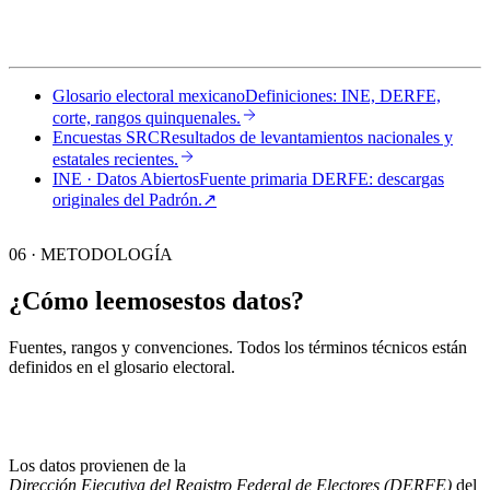
Glosario electoral mexicano
Definiciones: INE, DERFE,
corte, rangos quinquenales.
Encuestas SRC
Resultados de levantamientos nacionales y
estatales recientes.
INE · Datos Abiertos
Fuente primaria DERFE: descargas
originales del Padrón.
↗︎
06 · METODOLOGÍA
¿Cómo leemos
estos datos?
Fuentes, rangos y convenciones. Todos los términos técnicos están
definidos en el
glosario electoral
.
Los datos provienen de la
Dirección Ejecutiva del Registro Federal de Electores (DERFE)
del