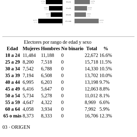
5,734
5,278
50 a 54
4.2%
3.9%
4,647
4,322
55 a 59
3.4%
3.2%
4,058
3,934
60 a 64
3.0%
2.9%
8,373
8,333
65 o más
6.1%
6.1%
Electores por rango de edad y sexo
Edad
Mujeres
Hombres
No binario
Total
%
18 a 24
11,484
11,188
0
22,672
16.6%
25 a 29
8,200
7,518
0
15,718
11.5%
30 a 34
7,542
6,788
0
14,330
10.5%
35 a 39
7,194
6,508
0
13,702
10.0%
40 a 44
6,995
6,203
0
13,198
9.7%
45 a 49
6,416
5,647
0
12,063
8.8%
50 a 54
5,734
5,278
0
11,012
8.1%
55 a 59
4,647
4,322
0
8,969
6.6%
60 a 64
4,058
3,934
0
7,992
5.9%
65 o más
8,373
8,333
0
16,706
12.3%
03 · ORIGEN