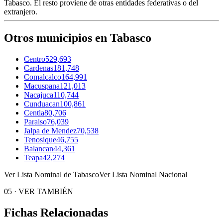
Tabasco
. El resto proviene de otras entidades federativas o del
extranjero.
Otros municipios en Tabasco
Centro
529,693
Cardenas
181,748
Comalcalco
164,991
Macuspana
121,013
Nacajuca
110,744
Cunduacan
100,861
Centla
80,706
Paraiso
76,039
Jalpa de Mendez
70,538
Tenosique
46,755
Balancan
44,361
Teapa
42,274
Ver Lista Nominal de Tabasco
Ver Lista Nominal Nacional
05
·
VER TAMBIÉN
Fichas Relacionadas