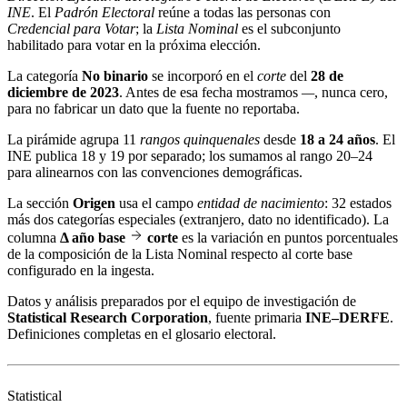
INE
. El
Padrón Electoral
reúne a todas las personas con
Credencial para Votar
; la
Lista Nominal
es el subconjunto
habilitado para votar en la próxima elección.
La categoría
No binario
se incorporó en el
corte
del
28 de
diciembre de 2023
. Antes de esa fecha mostramos
—
, nunca cero,
para no fabricar un dato que la fuente no reportaba.
La pirámide agrupa 11
rangos quinquenales
desde
18 a 24 años
. El
INE publica 18 y 19 por separado; los sumamos al rango 20–24
para alinearnos con las convenciones demográficas.
La sección
Origen
usa el campo
entidad de nacimiento
: 32 estados
más dos categorías especiales (extranjero, dato no identificado). La
columna
Δ año base
corte
es la variación en puntos porcentuales
de la composición de la Lista Nominal respecto al corte base
configurado en la ingesta.
Datos y análisis preparados por el equipo de investigación de
Statistical Research Corporation
, fuente primaria
INE–DERFE
.
Definiciones completas en el
glosario electoral
.
Statistical