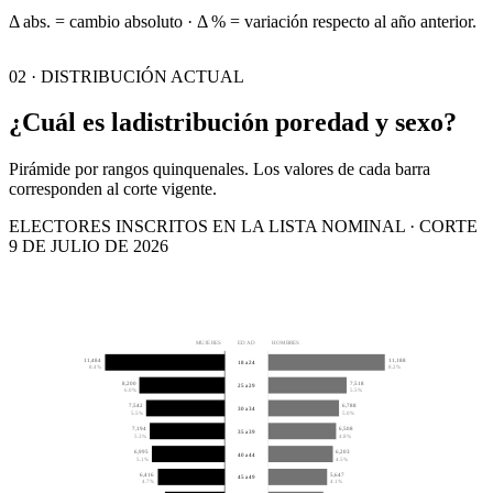
Δ abs. = cambio absoluto · Δ % = variación respecto al año anterior.
02 · DISTRIBUCIÓN ACTUAL
¿Cuál es la
distribución por
edad y sexo?
Pirámide por rangos quinquenales. Los valores de cada barra
corresponden al corte vigente.
ELECTORES INSCRITOS EN LA LISTA NOMINAL · CORTE
9 DE JULIO DE 2026
MUJERES
EDAD
HOMBRES
11,484
11,188
18 a 24
8.4%
8.2%
8,200
7,518
25 a 29
6.0%
5.5%
7,542
6,788
30 a 34
5.5%
5.0%
7,194
6,508
35 a 39
5.3%
4.8%
6,995
6,203
40 a 44
5.1%
4.5%
6,416
5,647
45 a 49
4.7%
4.1%