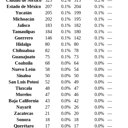
Ciudad de México
323
0.2%
313
0.2%
—
Estado de México
207
0.1%
204
0.1%
—
Yucatán
205
0.1%
199
0.1%
—
Michoacán
202
0.1%
195
0.1%
—
Jalisco
183
0.1%
182
0.1%
—
Tamaulipas
184
0.1%
180
0.1%
—
Guerrero
146
0.1%
142
0.1%
—
Hidalgo
80
0.1%
80
0.1%
—
Chihuahua
82
0.1%
78
0.1%
—
Guanajuato
75
0.1%
73
0.1%
—
Coahuila
68
0.0%
64
0.0%
—
Nuevo León
58
0.0%
54
0.0%
—
Sinaloa
50
0.0%
50
0.0%
—
San Luis Potosí
52
0.0%
49
0.0%
—
Tlaxcala
48
0.0%
47
0.0%
—
Morelos
47
0.0%
46
0.0%
—
Baja California
43
0.0%
42
0.0%
—
Nayarit
27
0.0%
26
0.0%
—
Zacatecas
21
0.0%
20
0.0%
—
Sonora
18
0.0%
18
0.0%
—
Querétaro
17
0.0%
17
0.0%
—