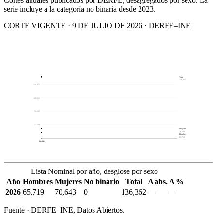
Cortes anuales publicados por DERFE, desagregados por sexo. La
serie incluye a la categoría no binaria desde 2023.
CORTE VIGENTE · 9 DE JULIO DE 2026 · DERFE–INE
Total
136,362
126,472
109,518
92,563
75,609
Mujeres
70,643
Hombres
65,719
2026
Lista Nominal por año, desglose por sexo
Año
Hombres
Mujeres
No binario
Total
Δ abs.
Δ %
2026
65,719
70,643
0
136,362
—
—
Fuente · DERFE–INE, Datos Abiertos.