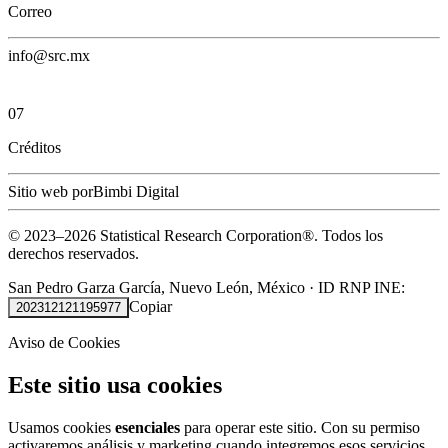
Correo
info@src.mx
07
Créditos
Sitio web por
Bimbi Digital
© 2023–
2026
Statistical Research Corporation®.
Todos los
derechos reservados.
San Pedro Garza García, Nuevo León, México
·
ID RNP INE:
Copiar
202312121195977
Aviso de Cookies
Este sitio usa cookies
Usamos cookies
esenciales
para operar este sitio. Con su permiso
activaremos análisis y marketing cuando integremos esos servicios.