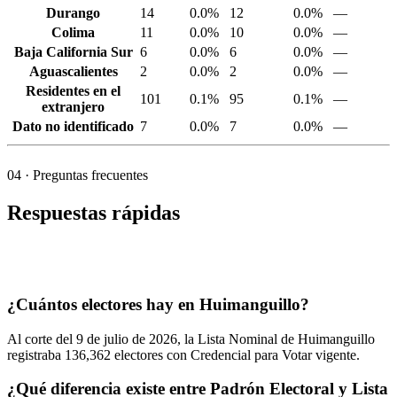
Durango
14
0.0%
12
0.0%
—
Colima
11
0.0%
10
0.0%
—
Baja California Sur
6
0.0%
6
0.0%
—
Aguascalientes
2
0.0%
2
0.0%
—
Residentes en el
101
0.1%
95
0.1%
—
extranjero
Dato no identificado
7
0.0%
7
0.0%
—
04
· Preguntas frecuentes
Respuestas rápidas
¿Cuántos electores hay en Huimanguillo?
Al corte del
9
de julio de
2026,
la Lista Nominal de Huimanguillo
registraba
136,362
electores con Credencial para Votar vigente.
¿Qué diferencia existe entre Padrón Electoral y Lista