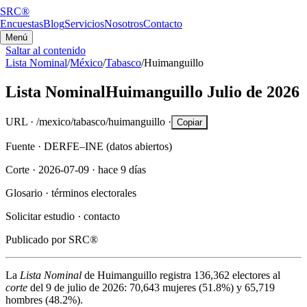
SRC®
Encuestas
Blog
Servicios
Nosotros
Contacto
Menú
Saltar al contenido
Lista Nominal
/
México
/
Tabasco
/
Huimanguillo
Lista Nominal
Huimanguillo
Julio de 2026
URL ·
/mexico/tabasco/huimanguillo
·
Copiar
Fuente ·
DERFE–INE (datos abiertos)
Corte ·
2026-07-09
·
hace 9 días
Glosario ·
términos electorales
Solicitar estudio ·
contacto
Publicado por
SRC®
La
Lista Nominal
de
Huimanguillo
registra
136,362
electores al
corte
del
9 de julio de 2026
:
70,643
mujeres (
51.8%
) y
65,719
hombres (
48.2%
).