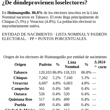
¿De dónde
provienen los
electores?
En
Huimanguillo
,
86.8%
de los electores inscritos en la Lista
Nominal nacieron en
Tabasco
. El resto llega principalmente de
Chiapas
(5.3%)
y Veracruz
(4.8%)
. La población electoral es
mayoritariamente nativa.
ENTIDAD DE NACIMIENTO · LISTA NOMINAL Y PADRÓN
ELECTORAL. · PP = PUNTOS PORCENTUALES.
Origen de los electores de Huimanguillo por entidad de nacimiento
Δ
2024
Lista
Origen
Padrón
%
%
Nominal
corte
Tabasco
120,103
86.8%
118,331
86.8%
—
Chiapas
7,262
5.2%
7,160
5.3%
—
Veracruz
6,697
4.8%
6,603
4.8%
—
Campeche
561
0.4%
549
0.4%
—
Oaxaca
526
0.4%
520
0.4%
—
Quintana Roo
517
0.4%
499
0.4%
—
Puebla
499
0.4%
489
0.4%
—