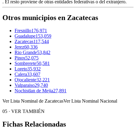
. El resto proviene de otras entidades federativas o del extranjero.
Otros municipios en Zacatecas
Fresnillo
176,971
Guadalupe
153,059
Zacatecas
117,544
Jerez
60,336
Rio Grande
53,842
Pinos
52,075
Sombrerete
50,581
Loreto
35,932
Calera
33,607
Ojocaliente
32,221
Valparaiso
29,740
Nochistlan de Mejia
27,891
Ver Lista Nominal de Zacatecas
Ver Lista Nominal Nacional
05
·
VER TAMBIÉN
Fichas Relacionadas