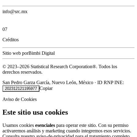
info@src.mx
07
Créditos
Sitio web por
Bimbi Digital
© 2023–
2026
Statistical Research Corporation®.
Todos los
derechos reservados.
San Pedro Garza García, Nuevo León, México
·
ID RNP INE:
Copiar
202312121195977
Aviso de Cookies
Este sitio usa cookies
Usamos cookies
esenciales
para operar este sitio. Con su permiso
activaremos análisis y marketing cuando integremos esos servicios.
Consulta nuestro
aviso-de-privacidad
para el tratamiento completo