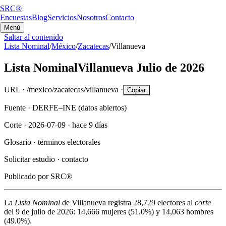
SRC®
Encuestas
Blog
Servicios
Nosotros
Contacto
Menú
Saltar al contenido
Lista Nominal
/
México
/
Zacatecas
/
Villanueva
Lista Nominal
Villanueva
Julio de 2026
URL ·
/mexico/zacatecas/villanueva
·
Copiar
Fuente ·
DERFE–INE (datos abiertos)
Corte ·
2026-07-09
·
hace 9 días
Glosario ·
términos electorales
Solicitar estudio ·
contacto
Publicado por
SRC®
La
Lista Nominal
de
Villanueva
registra
28,729
electores al
corte
del
9 de julio de 2026
:
14,666
mujeres (
51.0%
) y
14,063
hombres
(
49.0%
).