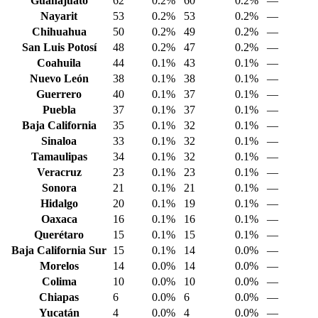
Guanajuato
62
0.2%
60
0.2%
—
Nayarit
53
0.2%
53
0.2%
—
Chihuahua
50
0.2%
49
0.2%
—
San Luis Potosí
48
0.2%
47
0.2%
—
Coahuila
44
0.1%
43
0.1%
—
Nuevo León
38
0.1%
38
0.1%
—
Guerrero
40
0.1%
37
0.1%
—
Puebla
37
0.1%
37
0.1%
—
Baja California
35
0.1%
32
0.1%
—
Sinaloa
33
0.1%
32
0.1%
—
Tamaulipas
34
0.1%
32
0.1%
—
Veracruz
23
0.1%
23
0.1%
—
Sonora
21
0.1%
21
0.1%
—
Hidalgo
20
0.1%
19
0.1%
—
Oaxaca
16
0.1%
16
0.1%
—
Querétaro
15
0.1%
15
0.1%
—
Baja California Sur
15
0.1%
14
0.0%
—
Morelos
14
0.0%
14
0.0%
—
Colima
10
0.0%
10
0.0%
—
Chiapas
6
0.0%
6
0.0%
—
Yucatán
4
0.0%
4
0.0%
—