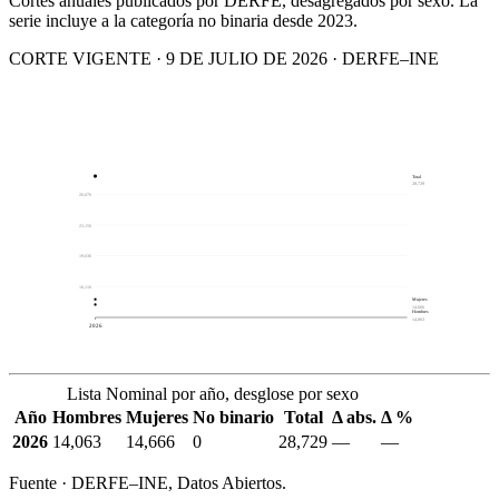
Cortes anuales publicados por DERFE, desagregados por sexo. La
serie incluye a la categoría no binaria desde 2023.
CORTE VIGENTE · 9 DE JULIO DE 2026 · DERFE–INE
Total
28,729
26,676
23,156
19,636
16,116
Mujeres
14,666
Hombres
14,063
2026
Lista Nominal por año, desglose por sexo
Año
Hombres
Mujeres
No binario
Total
Δ abs.
Δ %
2026
14,063
14,666
0
28,729
—
—
Fuente · DERFE–INE, Datos Abiertos.