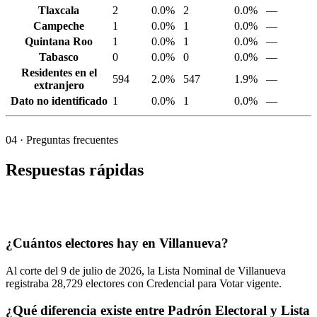
Tlaxcala
2
0.0%
2
0.0%
—
Campeche
1
0.0%
1
0.0%
—
Quintana Roo
1
0.0%
1
0.0%
—
Tabasco
0
0.0%
0
0.0%
—
Residentes en el
594
2.0%
547
1.9%
—
extranjero
Dato no identificado
1
0.0%
1
0.0%
—
04
· Preguntas frecuentes
Respuestas rápidas
¿Cuántos electores hay en Villanueva?
Al corte del
9
de julio de
2026,
la Lista Nominal de Villanueva
registraba
28,729
electores con Credencial para Votar vigente.
¿Qué diferencia existe entre Padrón Electoral y Lista