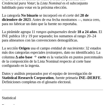
Credencial para Votar
; la
Lista Nominal
es el subconjunto
habilitado para votar en la próxima elección.
La categoría
No binario
se incorporó en el
corte
del
28 de
diciembre de 2023
. Antes de esa fecha mostramos
—
, nunca cero,
para no fabricar un dato que la fuente no reportaba.
La pirámide agrupa 11
rangos quinquenales
desde
18 a 24 años
. El
INE publica 18 y 19 por separado; los sumamos al rango 20–24
para alinearnos con las convenciones demográficas.
La sección
Origen
usa el campo
entidad de nacimiento
: 32 estados
más dos categorías especiales (extranjero, dato no identificado). La
columna
Δ año base
corte
es la variación en puntos porcentuales
de la composición de la Lista Nominal respecto al corte base
configurado en la ingesta.
Datos y análisis preparados por el equipo de investigación de
Statistical Research Corporation
, fuente primaria
INE–DERFE
.
Definiciones completas en el
glosario electoral
.
Statistical