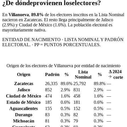
¿De dónde
provienen los
electores?
En
Villanueva
,
89.8%
de los electores inscritos en la Lista Nominal
nacieron en
Zacatecas
. El resto llega principalmente de
Jalisco
(2.9%)
y Ciudad de México
(1.6%)
. La población electoral es
mayoritariamente nativa.
ENTIDAD DE NACIMIENTO · LISTA NOMINAL Y PADRÓN
ELECTORAL. · PP = PUNTOS PORCENTUALES.
Origen de los electores de Villanueva por entidad de nacimiento
Δ
2024
Lista
Origen
Padrón
%
%
Nominal
corte
Zacatecas
26,335
89.6%
25,792
89.8%
—
Jalisco
852
2.9%
831
2.9%
—
Ciudad de México
474
1.6%
458
1.6%
—
Estado de México
185
0.6%
181
0.6%
—
Aguascalientes
155
0.5%
152
0.5%
—
Durango
83
0.3%
82
0.3%
—
Michoacán
81
0.3%
79
0.3%
—