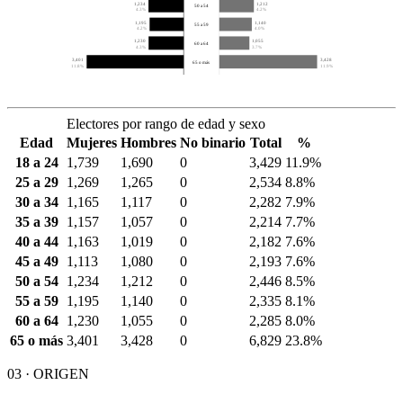
1,234
1,212
50 a 54
4.3%
4.2%
1,195
1,140
55 a 59
4.2%
4.0%
1,230
1,055
60 a 64
4.3%
3.7%
3,401
3,428
65 o más
11.8%
11.9%
Electores por rango de edad y sexo
Edad
Mujeres
Hombres
No binario
Total
%
18 a 24
1,739
1,690
0
3,429
11.9%
25 a 29
1,269
1,265
0
2,534
8.8%
30 a 34
1,165
1,117
0
2,282
7.9%
35 a 39
1,157
1,057
0
2,214
7.7%
40 a 44
1,163
1,019
0
2,182
7.6%
45 a 49
1,113
1,080
0
2,193
7.6%
50 a 54
1,234
1,212
0
2,446
8.5%
55 a 59
1,195
1,140
0
2,335
8.1%
60 a 64
1,230
1,055
0
2,285
8.0%
65 o más
3,401
3,428
0
6,829
23.8%
03 · ORIGEN