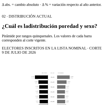
Δ abs. = cambio absoluto · Δ % = variación respecto al año anterior.
02 · DISTRIBUCIÓN ACTUAL
¿Cuál es la
distribución por
edad y sexo?
Pirámide por rangos quinquenales. Los valores de cada barra
corresponden al corte vigente.
ELECTORES INSCRITOS EN LA LISTA NOMINAL · CORTE
9 DE JULIO DE 2026
MUJERES
EDAD
HOMBRES
1,739
1,690
18 a 24
6.1%
5.9%
1,269
1,265
25 a 29
4.4%
4.4%
1,165
1,117
30 a 34
4.1%
3.9%
1,157
1,057
35 a 39
4.0%
3.7%
1,163
1,019
40 a 44
4.0%
3.5%
1,113
1,080
45 a 49
3.9%
3.8%