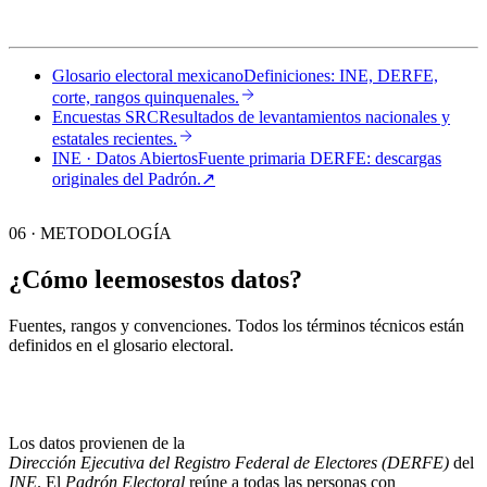
Glosario electoral mexicano
Definiciones: INE, DERFE,
corte, rangos quinquenales.
Encuestas SRC
Resultados de levantamientos nacionales y
estatales recientes.
INE · Datos Abiertos
Fuente primaria DERFE: descargas
originales del Padrón.
↗︎
06 · METODOLOGÍA
¿Cómo leemos
estos datos?
Fuentes, rangos y convenciones. Todos los términos técnicos están
definidos en el
glosario electoral
.
Los datos provienen de la
Dirección Ejecutiva del Registro Federal de Electores (DERFE)
del
INE
. El
Padrón Electoral
reúne a todas las personas con