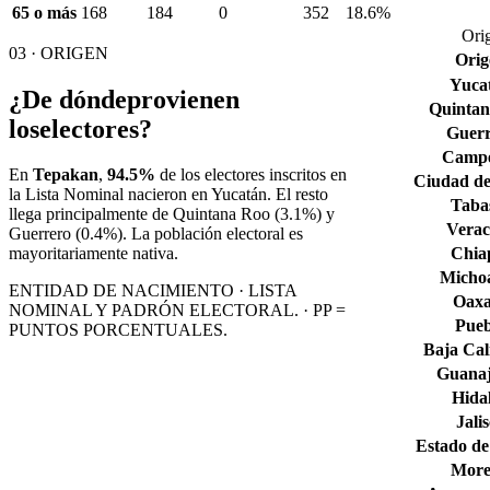
65 o más
168
184
0
352
18.6%
Orig
03 · ORIGEN
Orig
Yuca
¿De dónde
provienen
Quintan
los
electores?
Guerr
Camp
En
Tepakan
,
94.5%
de los electores inscritos en
Ciudad de
la Lista Nominal nacieron en
Yucatán
. El resto
Taba
llega principalmente de
Quintana Roo
(3.1%)
y
Verac
Guerrero
(0.4%)
. La población electoral es
Chia
mayoritariamente nativa.
Micho
ENTIDAD DE NACIMIENTO · LISTA
Oax
NOMINAL Y PADRÓN ELECTORAL. · PP =
Pueb
PUNTOS PORCENTUALES.
Baja Cal
Guana
Hida
Jali
Estado de
More