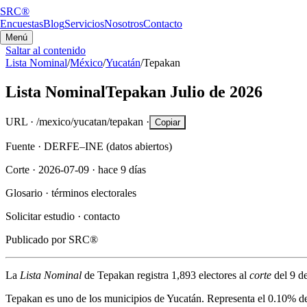
SRC®
Encuestas
Blog
Servicios
Nosotros
Contacto
Menú
Saltar al contenido
Lista Nominal
/
México
/
Yucatán
/
Tepakan
Lista Nominal
Tepakan
Julio de 2026
URL ·
/mexico/yucatan/tepakan
·
Copiar
Fuente ·
DERFE–INE (datos abiertos)
Corte ·
2026-07-09
·
hace 9 días
Glosario ·
términos electorales
Solicitar estudio ·
contacto
Publicado por
SRC®
La
Lista Nominal
de
Tepakan
registra
1,893
electores al
corte
del
9 d
Tepakan
es uno de los municipios de
Yucatán
. Representa el
0.10%
de