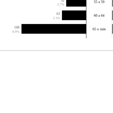
52
55 a 59
2.7%
63
60 a 64
3.3%
168
65 o más
8.9%