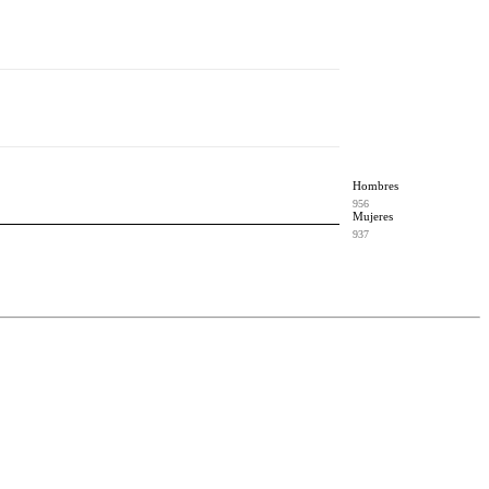
Hombres
956
Mujeres
937