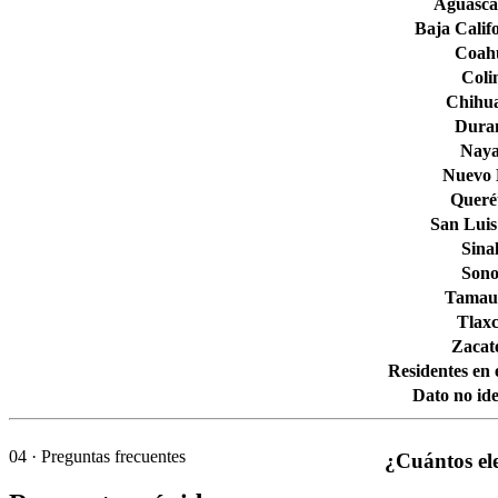
Aguascal
Baja Calif
Coahu
Col
Chihu
Dura
Naya
Nuevo
Queré
San Luis
Sina
Son
Tamaul
Tlaxc
Zacat
Residentes en 
Dato no ide
04
· Preguntas frecuentes
¿Cuántos el