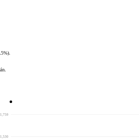
.5%).
án.
1,759
1,530