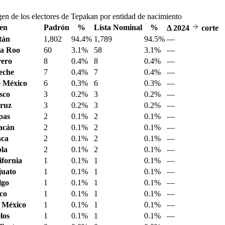
en de los electores de Tepakan por entidad de nacimiento
en
Padrón
%
Lista Nominal
%
Δ
2024
corte
tán
1,802
94.4%
1,789
94.5%
—
a Roo
60
3.1%
58
3.1%
—
ero
8
0.4%
8
0.4%
—
eche
7
0.4%
7
0.4%
—
 México
6
0.3%
6
0.3%
—
sco
3
0.2%
3
0.2%
—
ruz
3
0.2%
3
0.2%
—
pas
2
0.1%
2
0.1%
—
acán
2
0.1%
2
0.1%
—
aca
2
0.1%
2
0.1%
—
la
2
0.1%
2
0.1%
—
ifornia
1
0.1%
1
0.1%
—
juato
1
0.1%
1
0.1%
—
lgo
1
0.1%
1
0.1%
—
sco
1
0.1%
1
0.1%
—
 México
1
0.1%
1
0.1%
—
los
1
0.1%
1
0.1%
—