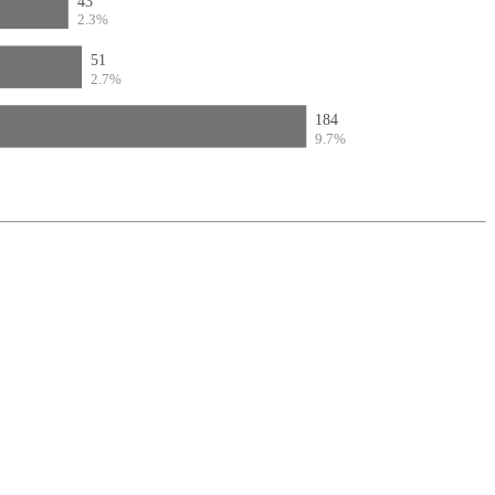
43
2.3%
51
2.7%
184
9.7%