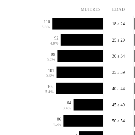
MUJERES
EDAD
110
18 a 24
5.8%
92
25 a 29
4.9%
99
30 a 34
5.2%
101
35 a 39
5.3%
102
40 a 44
5.4%
64
45 a 49
3.4%
86
50 a 54
4.5%