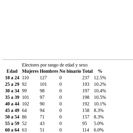
Electores por rango de edad y sexo
Edad
Mujeres
Hombres
No binario
Total
%
18 a 24
110
127
0
237
12.5%
25 a 29
92
101
0
193
10.2%
30 a 34
99
98
0
197
10.4%
35 a 39
101
97
0
198
10.5%
40 a 44
102
90
0
192
10.1%
45 a 49
64
94
0
158
8.3%
50 a 54
86
71
0
157
8.3%
55 a 59
52
43
0
95
5.0%
60 a 64
63
51
0
114
6.0%