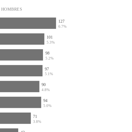
HOMBRES
127
6.7%
101
5.3%
98
5.2%
97
5.1%
90
4.8%
94
5.0%
71
3.8%