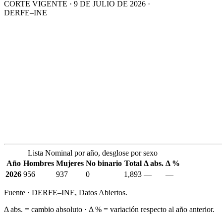
CORTE VIGENTE · 9 DE JULIO DE 2026 ·
DERFE–INE
Lista Nominal por año, desglose por sexo
Año
Hombres
Mujeres
No binario
Total
Δ abs.
Δ %
2026
956
937
0
1,893
—
—
Fuente · DERFE–INE, Datos Abiertos.
Δ abs. = cambio absoluto · Δ % = variación respecto al año anterior.