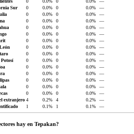
ientes
0
0.0%
0
0.0%
—
ornia Sur
0
0.0%
0
0.0%
—
ila
0
0.0%
0
0.0%
—
ima
0
0.0%
0
0.0%
—
ahua
0
0.0%
0
0.0%
—
ngo
0
0.0%
0
0.0%
—
rit
0
0.0%
0
0.0%
—
 León
0
0.0%
0
0.0%
—
taro
0
0.0%
0
0.0%
—
 Potosí
0
0.0%
0
0.0%
—
loa
0
0.0%
0
0.0%
—
ora
0
0.0%
0
0.0%
—
ipas
0
0.0%
0
0.0%
—
ala
0
0.0%
0
0.0%
—
ecas
0
0.0%
0
0.0%
—
el extranjero
4
0.2%
4
0.2%
—
ntificado
1
0.1%
1
0.1%
—
ectores hay en Tepakan?