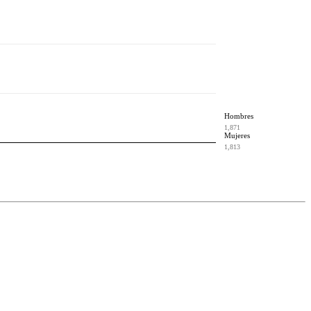
Hombres
1,871
Mujeres
1,813