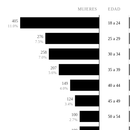
MUJERES
EDAD
405
18 a 24
11.0%
276
25 a 29
7.5%
258
30 a 34
7.0%
207
35 a 39
5.6%
149
40 a 44
4.0%
124
45 a 49
3.4%
100
50 a 54
2.7%