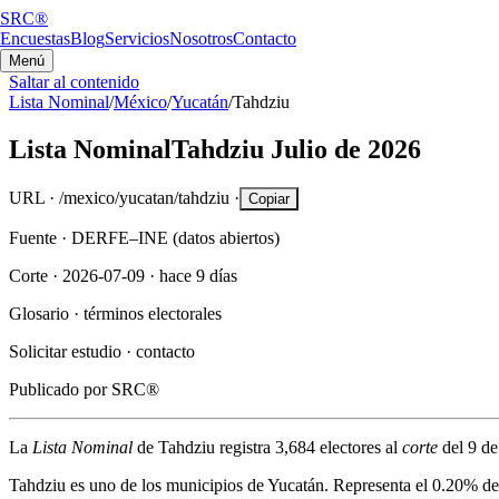
SRC®
Encuestas
Blog
Servicios
Nosotros
Contacto
Menú
Saltar al contenido
Lista Nominal
/
México
/
Yucatán
/
Tahdziu
Lista Nominal
Tahdziu
Julio de 2026
URL ·
/mexico/yucatan/tahdziu
·
Copiar
Fuente ·
DERFE–INE (datos abiertos)
Corte ·
2026-07-09
·
hace 9 días
Glosario ·
términos electorales
Solicitar estudio ·
contacto
Publicado por
SRC®
La
Lista Nominal
de
Tahdziu
registra
3,684
electores al
corte
del
9 de
Tahdziu
es uno de los municipios de
Yucatán
. Representa el
0.20%
de