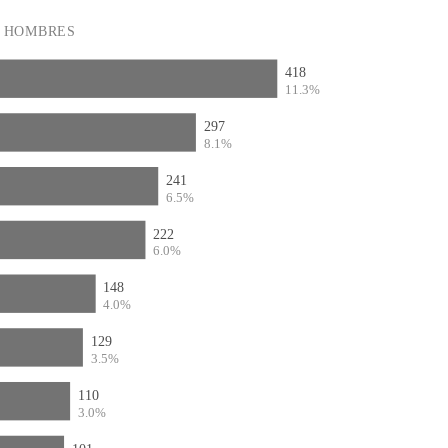
HOMBRES
418
11.3%
297
8.1%
241
6.5%
222
6.0%
148
4.0%
129
3.5%
110
3.0%