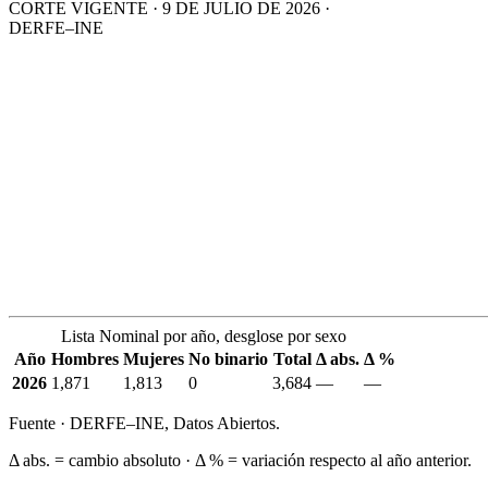
CORTE VIGENTE · 9 DE JULIO DE 2026 ·
DERFE–INE
Lista Nominal por año, desglose por sexo
Año
Hombres
Mujeres
No binario
Total
Δ abs.
Δ %
2026
1,871
1,813
0
3,684
—
—
Fuente · DERFE–INE, Datos Abiertos.
Δ abs. = cambio absoluto · Δ % = variación respecto al año anterior.