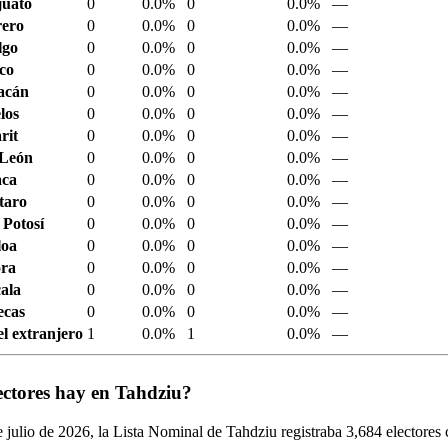
juato
0
0.0%
0
0.0%
—
ero
0
0.0%
0
0.0%
—
lgo
0
0.0%
0
0.0%
—
sco
0
0.0%
0
0.0%
—
acán
0
0.0%
0
0.0%
—
los
0
0.0%
0
0.0%
—
rit
0
0.0%
0
0.0%
—
 León
0
0.0%
0
0.0%
—
aca
0
0.0%
0
0.0%
—
taro
0
0.0%
0
0.0%
—
 Potosí
0
0.0%
0
0.0%
—
loa
0
0.0%
0
0.0%
—
ora
0
0.0%
0
0.0%
—
ala
0
0.0%
0
0.0%
—
ecas
0
0.0%
0
0.0%
—
el extranjero
1
0.0%
1
0.0%
—
ectores hay en Tahdziu?
 julio de
2026,
la Lista Nominal de Tahdziu registraba
3,684
electores 