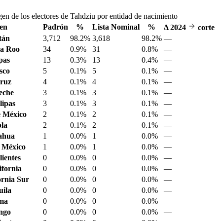
gen de los electores de Tahdziu por entidad de nacimiento
en
Padrón
%
Lista Nominal
%
Δ
2024
corte
tán
3,712
98.2%
3,618
98.2%
—
a Roo
34
0.9%
31
0.8%
—
pas
13
0.3%
13
0.4%
—
sco
5
0.1%
5
0.1%
—
ruz
4
0.1%
4
0.1%
—
eche
3
0.1%
3
0.1%
—
ipas
3
0.1%
3
0.1%
—
 México
2
0.1%
2
0.1%
—
la
2
0.1%
2
0.1%
—
ahua
1
0.0%
1
0.0%
—
 México
1
0.0%
1
0.0%
—
ientes
0
0.0%
0
0.0%
—
ifornia
0
0.0%
0
0.0%
—
ornia Sur
0
0.0%
0
0.0%
—
ila
0
0.0%
0
0.0%
—
ima
0
0.0%
0
0.0%
—
ngo
0
0.0%
0
0.0%
—