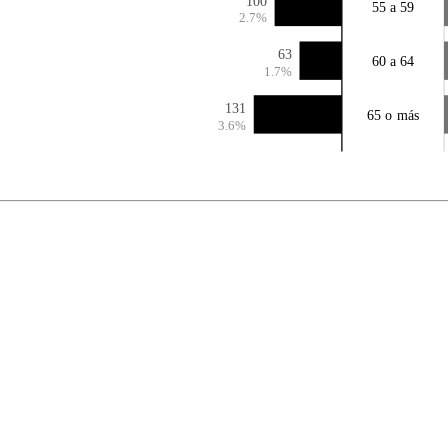
100
55 a 59
2.7%
63
60 a 64
1.7%
131
65 o más
3.6%