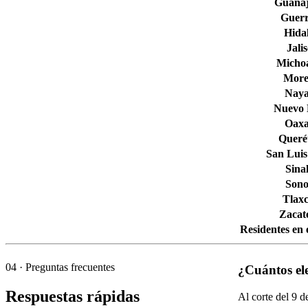
Guana
Guerr
Hida
Jali
Micho
More
Naya
Nuevo
Oax
Queré
San Luis
Sina
Son
Tlaxc
Zacat
Residentes en 
04
· Preguntas frecuentes
¿Cuántos el
Respuestas rápidas
Al corte del
9
de