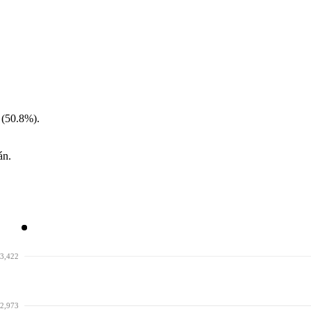
 (50.8%).
án.
3,422
2,973