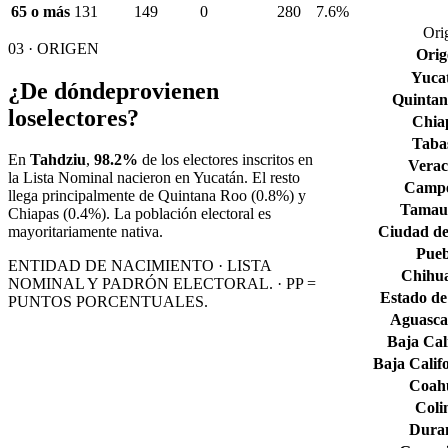
65 o más
131
149
0
280
7.6%
Ori
03 · ORIGEN
Orig
Yuca
¿De dónde
provienen
Quintan
los
electores?
Chia
Taba
En
Tahdziu
,
98.2%
de los electores inscritos en
Verac
la Lista Nominal nacieron en
Yucatán
. El resto
Camp
llega principalmente de
Quintana Roo
(0.8%)
y
Tamaul
Chiapas
(0.4%)
. La población electoral es
Ciudad de
mayoritariamente nativa.
Pueb
ENTIDAD DE NACIMIENTO · LISTA
Chihu
NOMINAL Y PADRÓN ELECTORAL. · PP =
Estado de
PUNTOS PORCENTUALES.
Aguascal
Baja Cal
Baja Calif
Coahu
Col
Dura