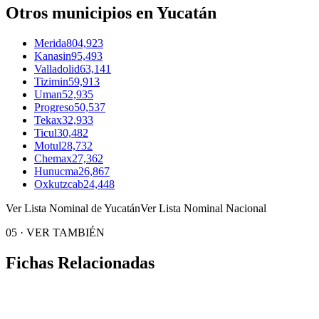
Otros municipios en Yucatán
Merida
804,923
Kanasin
95,493
Valladolid
63,141
Tizimin
59,913
Uman
52,935
Progreso
50,537
Tekax
32,933
Ticul
30,482
Motul
28,732
Chemax
27,362
Hunucma
26,867
Oxkutzcab
24,448
Ver Lista Nominal de Yucatán
Ver Lista Nominal Nacional
05
·
VER TAMBIÉN
Fichas Relacionadas