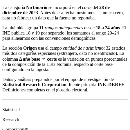
La categoría
No binario
se incorporó en el
corte
del
28 de
diciembre de 2023
. Antes de esa fecha mostramos
—
, nunca cero,
para no fabricar un dato que la fuente no reportaba.
La pirámide agrupa 11
rangos quinquenales
desde
18 a 24 años
. El
INE publica 18 y 19 por separado; los sumamos al rango 20–24
para alinearnos con las convenciones demográficas.
La sección
Origen
usa el campo
entidad de nacimiento
: 32 estados
más dos categorías especiales (extranjero, dato no identificado). La
columna
Δ año base
corte
es la variación en puntos porcentuales
de la composición de la Lista Nominal respecto al corte base
configurado en la ingesta.
Datos y análisis preparados por el equipo de investigación de
Statistical Research Corporation
, fuente primaria
INE–DERFE
.
Definiciones completas en el
glosario electoral
.
Statistical
Research
Corporation®