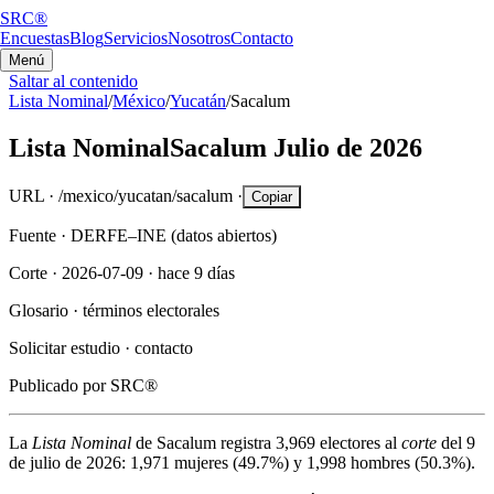
SRC®
Encuestas
Blog
Servicios
Nosotros
Contacto
Menú
Saltar al contenido
Lista Nominal
/
México
/
Yucatán
/
Sacalum
Lista Nominal
Sacalum
Julio de 2026
URL ·
/mexico/yucatan/sacalum
·
Copiar
Fuente ·
DERFE–INE (datos abiertos)
Corte ·
2026-07-09
·
hace 9 días
Glosario ·
términos electorales
Solicitar estudio ·
contacto
Publicado por
SRC®
La
Lista Nominal
de
Sacalum
registra
3,969
electores al
corte
del
9
de julio de 2026
:
1,971
mujeres (
49.7%
) y
1,998
hombres (
50.3%
).