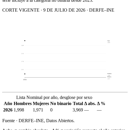
serie incluye a la categoría no binaria desde 2023.
CORTE VIGENTE · 9 DE JULIO DE 2026 · DERFE–INE
Total
3,969
3,689
3,210
2,730
2,251
Hombres
1,998
Mujeres
1,971
2026
Lista Nominal por año, desglose por sexo
Año
Hombres
Mujeres
No binario
Total
Δ abs.
Δ %
2026
1,998
1,971
0
3,969
—
—
Fuente · DERFE–INE, Datos Abiertos.