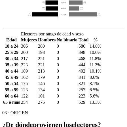
123
134
55 a 59
3.1%
3.4%
122
101
60 a 64
3.1%
2.5%
254
275
65 o más
6.4%
6.9%
Electores por rango de edad y sexo
Edad
Mujeres
Hombres
No binario
Total
%
18 a 24
306
280
0
586
14.8%
25 a 29
200
198
0
398
10.0%
30 a 34
217
251
0
468
11.8%
35 a 39
223
221
0
444
11.2%
40 a 44
189
213
0
402
10.1%
45 a 49
162
179
0
341
8.6%
50 a 54
175
146
0
321
8.1%
55 a 59
123
134
0
257
6.5%
60 a 64
122
101
0
223
5.6%
65 o más
254
275
0
529
13.3%
03 · ORIGEN
¿De dónde
provienen los
electores?