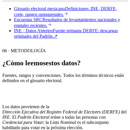
Glosario electoral mexicano
Definiciones: INE, DERFE,
corte, rangos quinquenales.
Encuestas SRC
Resultados de levantamientos nacionales y
estatales recientes.
INE · Datos Abiertos
Fuente primaria DERFE: descargas
originales del Padrón.
↗︎
06 · METODOLOGÍA
¿Cómo leemos
estos datos?
Fuentes, rangos y convenciones. Todos los términos técnicos están
definidos en el
glosario electoral
.
Los datos provienen de la
Dirección Ejecutiva del Registro Federal de Electores (DERFE)
del
INE
. El
Padrón Electoral
reúne a todas las personas con
Credencial para Votar
; la
Lista Nominal
es el subconjunto
habilitado para votar en la próxima elección.