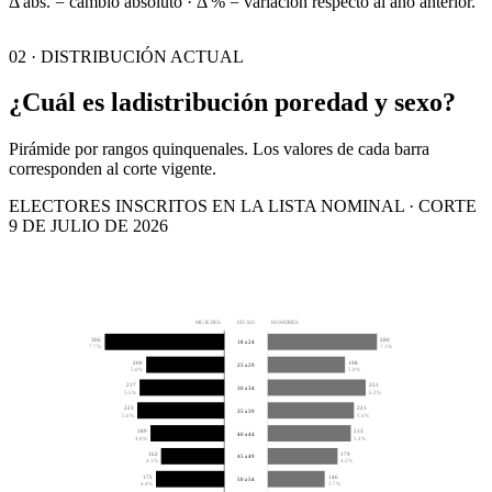
Δ abs. = cambio absoluto · Δ % = variación respecto al año anterior.
02 · DISTRIBUCIÓN ACTUAL
¿Cuál es la
distribución por
edad y sexo?
Pirámide por rangos quinquenales. Los valores de cada barra
corresponden al corte vigente.
ELECTORES INSCRITOS EN LA LISTA NOMINAL · CORTE
9 DE JULIO DE 2026
MUJERES
EDAD
HOMBRES
306
280
18 a 24
7.7%
7.1%
200
198
25 a 29
5.0%
5.0%
217
251
30 a 34
5.5%
6.3%
223
221
35 a 39
5.6%
5.6%
189
213
40 a 44
4.8%
5.4%
162
179
45 a 49
4.1%
4.5%
175
146
50 a 54
4.4%
3.7%