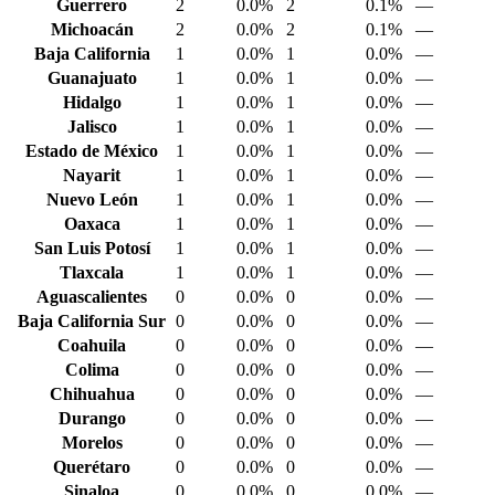
Guerrero
2
0.0%
2
0.1%
—
Michoacán
2
0.0%
2
0.1%
—
Baja California
1
0.0%
1
0.0%
—
Guanajuato
1
0.0%
1
0.0%
—
Hidalgo
1
0.0%
1
0.0%
—
Jalisco
1
0.0%
1
0.0%
—
Estado de México
1
0.0%
1
0.0%
—
Nayarit
1
0.0%
1
0.0%
—
Nuevo León
1
0.0%
1
0.0%
—
Oaxaca
1
0.0%
1
0.0%
—
San Luis Potosí
1
0.0%
1
0.0%
—
Tlaxcala
1
0.0%
1
0.0%
—
Aguascalientes
0
0.0%
0
0.0%
—
Baja California Sur
0
0.0%
0
0.0%
—
Coahuila
0
0.0%
0
0.0%
—
Colima
0
0.0%
0
0.0%
—
Chihuahua
0
0.0%
0
0.0%
—
Durango
0
0.0%
0
0.0%
—
Morelos
0
0.0%
0
0.0%
—
Querétaro
0
0.0%
0
0.0%
—
Sinaloa
0
0.0%
0
0.0%
—