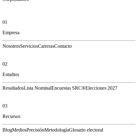
01
Empresa
Nosotros
Servicios
Carreras
Contacto
02
Estudios
Resultados
Lista Nominal
Encuestas SRC®
Elecciones 2027
03
Recursos
Blog
Medios
Precisión
Metodología
Glosario electoral