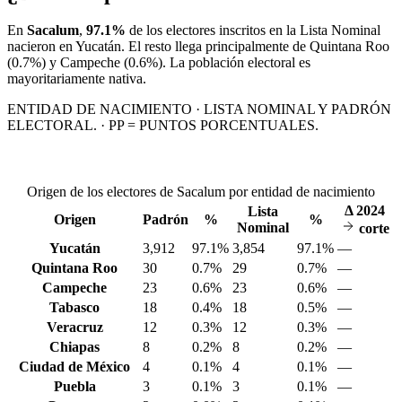
En
Sacalum
,
97.1%
de los electores inscritos en la Lista Nominal
nacieron en
Yucatán
. El resto llega principalmente de
Quintana Roo
(0.7%)
y Campeche
(0.6%)
. La población electoral es
mayoritariamente nativa.
ENTIDAD DE NACIMIENTO · LISTA NOMINAL Y PADRÓN
ELECTORAL. · PP = PUNTOS PORCENTUALES.
Origen de los electores de Sacalum por entidad de nacimiento
Δ
2024
Lista
Origen
Padrón
%
%
Nominal
corte
Yucatán
3,912
97.1%
3,854
97.1%
—
Quintana Roo
30
0.7%
29
0.7%
—
Campeche
23
0.6%
23
0.6%
—
Tabasco
18
0.4%
18
0.5%
—
Veracruz
12
0.3%
12
0.3%
—
Chiapas
8
0.2%
8
0.2%
—
Ciudad de México
4
0.1%
4
0.1%
—
Puebla
3
0.1%
3
0.1%
—