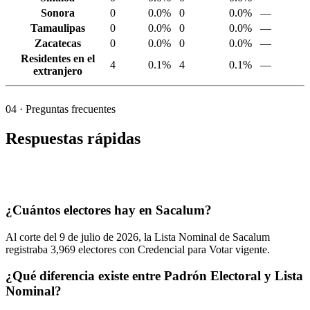
Sonora
0
0.0%
0
0.0%
—
Tamaulipas
0
0.0%
0
0.0%
—
Zacatecas
0
0.0%
0
0.0%
—
Residentes en el
4
0.1%
4
0.1%
—
extranjero
04
· Preguntas frecuentes
Respuestas rápidas
¿Cuántos electores hay en Sacalum?
Al corte del
9
de julio de
2026,
la Lista Nominal de Sacalum
registraba
3,969
electores con Credencial para Votar vigente.
¿Qué diferencia existe entre Padrón Electoral y Lista
Nominal?