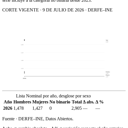
serie incluye a la categoría no binaria desde 2023.
CORTE VIGENTE · 9 DE JULIO DE 2026 · DERFE–INE
Total
2,905
2,698
2,343
1,989
1,634
Hombres
1,478
Mujeres
1,427
2026
Lista Nominal por año, desglose por sexo
Año
Hombres
Mujeres
No binario
Total
Δ abs.
Δ %
2026
1,478
1,427
0
2,905
—
—
Fuente · DERFE–INE, Datos Abiertos.