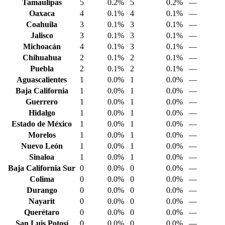
Tamaulipas
5
0.2%
5
0.2%
—
Oaxaca
4
0.1%
4
0.1%
—
Coahuila
3
0.1%
3
0.1%
—
Jalisco
3
0.1%
3
0.1%
—
Michoacán
4
0.1%
3
0.1%
—
Chihuahua
2
0.1%
2
0.1%
—
Puebla
2
0.1%
2
0.1%
—
Aguascalientes
1
0.0%
1
0.0%
—
Baja California
1
0.0%
1
0.0%
—
Guerrero
1
0.0%
1
0.0%
—
Hidalgo
1
0.0%
1
0.0%
—
Estado de México
1
0.0%
1
0.0%
—
Morelos
1
0.0%
1
0.0%
—
Nuevo León
1
0.0%
1
0.0%
—
Sinaloa
1
0.0%
1
0.0%
—
Baja California Sur
0
0.0%
0
0.0%
—
Colima
0
0.0%
0
0.0%
—
Durango
0
0.0%
0
0.0%
—
Nayarit
0
0.0%
0
0.0%
—
Querétaro
0
0.0%
0
0.0%
—
San Luis Potosí
0
0.0%
0
0.0%
—