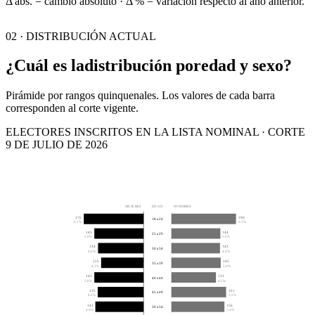
Δ abs. = cambio absoluto · Δ % = variación respecto al año anterior.
02 · DISTRIBUCIÓN ACTUAL
¿Cuál es la
distribución por
edad y sexo?
Pirámide por rangos quinquenales. Los valores de cada barra
corresponden al corte vigente.
ELECTORES INSCRITOS EN LA LISTA NOMINAL · CORTE
9 DE JULIO DE 2026
MUJERES
EDAD
HOMBRES
176
190
18 a 24
6.1%
6.5%
145
144
25 a 29
5.0%
5.0%
134
143
30 a 34
4.6%
4.9%
125
145
35 a 39
4.3%
5.0%
145
131
40 a 44
5.0%
4.5%
135
161
45 a 49
4.6%
5.5%
142
156
50 a 54
4.9%
5.4%