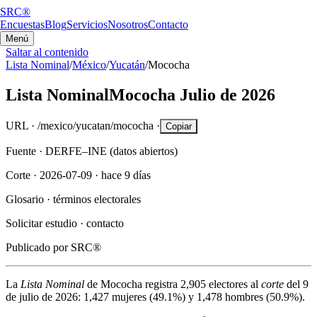
SRC®
Encuestas
Blog
Servicios
Nosotros
Contacto
Menú
Saltar al contenido
Lista Nominal
/
México
/
Yucatán
/
Mococha
Lista Nominal
Mococha
Julio de 2026
URL ·
/mexico/yucatan/mococha
·
Copiar
Fuente ·
DERFE–INE (datos abiertos)
Corte ·
2026-07-09
·
hace 9 días
Glosario ·
términos electorales
Solicitar estudio ·
contacto
Publicado por
SRC®
La
Lista Nominal
de
Mococha
registra
2,905
electores al
corte
del
9
de julio de 2026
:
1,427
mujeres (
49.1%
) y
1,478
hombres (
50.9%
).