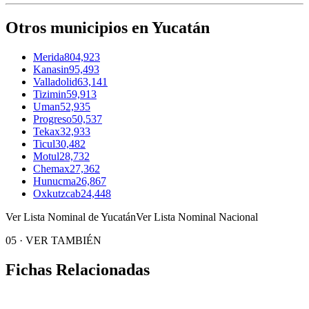
Otros municipios en Yucatán
Merida
804,923
Kanasin
95,493
Valladolid
63,141
Tizimin
59,913
Uman
52,935
Progreso
50,537
Tekax
32,933
Ticul
30,482
Motul
28,732
Chemax
27,362
Hunucma
26,867
Oxkutzcab
24,448
Ver Lista Nominal de Yucatán
Ver Lista Nominal Nacional
05
·
VER TAMBIÉN
Fichas Relacionadas