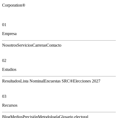
Corporation®
01
Empresa
Nosotros
Servicios
Carreras
Contacto
02
Estudios
Resultados
Lista Nominal
Encuestas SRC®
Elecciones 2027
03
Recursos
Blog
Medios
Precisión
Metodología
Glosario electoral