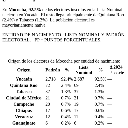
En
Mococha
,
92.5%
de los electores inscritos en la Lista Nominal
nacieron en
Yucatán
. El resto llega principalmente de
Quintana Roo
(2.4%)
y Tabasco
(1.3%)
. La población electoral es
mayoritariamente nativa.
ENTIDAD DE NACIMIENTO · LISTA NOMINAL Y PADRÓN
ELECTORAL. · PP = PUNTOS PORCENTUALES.
Origen de los electores de Mococha por entidad de nacimiento
Δ
2024
Lista
Origen
Padrón
%
%
Nominal
corte
Yucatán
2,718
92.4%
2,687
92.5%
—
Quintana Roo
72
2.4%
69
2.4%
—
Tabasco
37
1.3%
37
1.3%
—
Ciudad de México
21
0.7%
21
0.7%
—
Campeche
20
0.7%
19
0.7%
—
Chiapas
17
0.6%
17
0.6%
—
Veracruz
12
0.4%
11
0.4%
—
Guanajuato
6
0.2%
6
0.2%
—