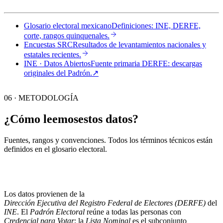
Glosario electoral mexicano
Definiciones: INE, DERFE,
corte, rangos quinquenales.
Encuestas SRC
Resultados de levantamientos nacionales y
estatales recientes.
INE · Datos Abiertos
Fuente primaria DERFE: descargas
originales del Padrón.
↗︎
06 · METODOLOGÍA
¿Cómo leemos
estos datos?
Fuentes, rangos y convenciones. Todos los términos técnicos están
definidos en el
glosario electoral
.
Los datos provienen de la
Dirección Ejecutiva del Registro Federal de Electores (DERFE)
del
INE
. El
Padrón Electoral
reúne a todas las personas con
Credencial para Votar
; la
Lista Nominal
es el subconjunto