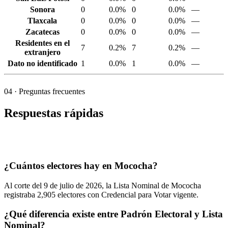
Sonora
0
0.0%
0
0.0%
—
Tlaxcala
0
0.0%
0
0.0%
—
Zacatecas
0
0.0%
0
0.0%
—
Residentes en el
7
0.2%
7
0.2%
—
extranjero
Dato no identificado
1
0.0%
1
0.0%
—
04
· Preguntas frecuentes
Respuestas rápidas
¿Cuántos electores hay en Mococha?
Al corte del
9
de julio de
2026,
la Lista Nominal de Mococha
registraba
2,905
electores con Credencial para Votar vigente.
¿Qué diferencia existe entre Padrón Electoral y Lista
Nominal?