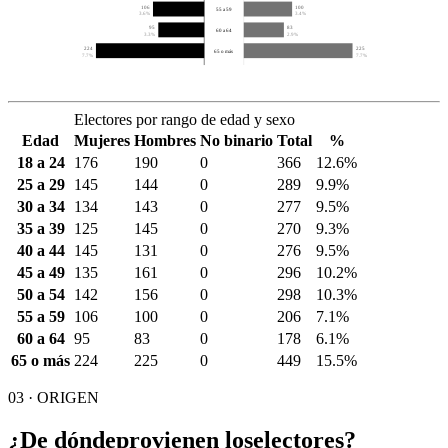
106
100
55 a 59
3.6%
3.4%
95
83
60 a 64
3.3%
2.9%
224
225
65 o más
7.7%
7.7%
Electores por rango de edad y sexo
Edad
Mujeres
Hombres
No binario
Total
%
18 a 24
176
190
0
366
12.6%
25 a 29
145
144
0
289
9.9%
30 a 34
134
143
0
277
9.5%
35 a 39
125
145
0
270
9.3%
40 a 44
145
131
0
276
9.5%
45 a 49
135
161
0
296
10.2%
50 a 54
142
156
0
298
10.3%
55 a 59
106
100
0
206
7.1%
60 a 64
95
83
0
178
6.1%
65 o más
224
225
0
449
15.5%
03 · ORIGEN
¿De dónde
provienen los
electores?