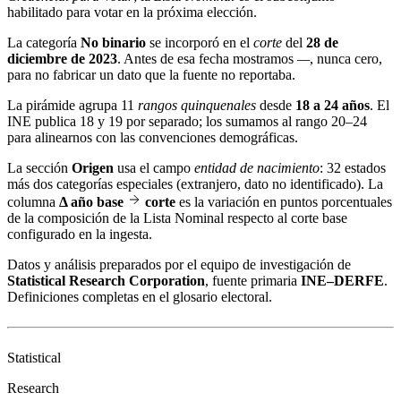
habilitado para votar en la próxima elección.
La categoría
No binario
se incorporó en el
corte
del
28 de
diciembre de 2023
. Antes de esa fecha mostramos
—
, nunca cero,
para no fabricar un dato que la fuente no reportaba.
La pirámide agrupa 11
rangos quinquenales
desde
18 a 24 años
. El
INE publica 18 y 19 por separado; los sumamos al rango 20–24
para alinearnos con las convenciones demográficas.
La sección
Origen
usa el campo
entidad de nacimiento
: 32 estados
más dos categorías especiales (extranjero, dato no identificado). La
columna
Δ año base
corte
es la variación en puntos porcentuales
de la composición de la Lista Nominal respecto al corte base
configurado en la ingesta.
Datos y análisis preparados por el equipo de investigación de
Statistical Research Corporation
, fuente primaria
INE–DERFE
.
Definiciones completas en el
glosario electoral
.
Statistical
Research