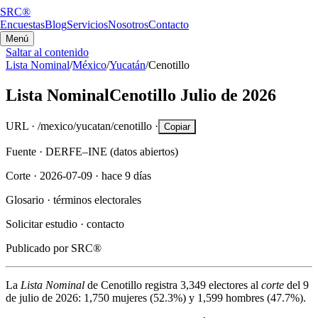
SRC®
Encuestas
Blog
Servicios
Nosotros
Contacto
Menú
Saltar al contenido
Lista Nominal
/
México
/
Yucatán
/
Cenotillo
Lista Nominal
Cenotillo
Julio de 2026
URL ·
/mexico/yucatan/cenotillo
·
Copiar
Fuente ·
DERFE–INE (datos abiertos)
Corte ·
2026-07-09
·
hace 9 días
Glosario ·
términos electorales
Solicitar estudio ·
contacto
Publicado por
SRC®
La
Lista Nominal
de
Cenotillo
registra
3,349
electores al
corte
del
9
de julio de 2026
:
1,750
mujeres (
52.3%
) y
1,599
hombres (
47.7%
).