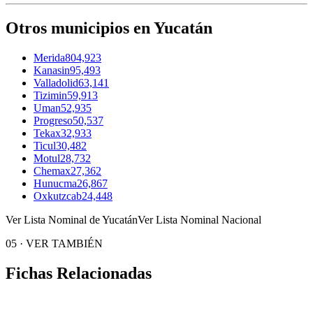
Otros municipios en Yucatán
Merida
804,923
Kanasin
95,493
Valladolid
63,141
Tizimin
59,913
Uman
52,935
Progreso
50,537
Tekax
32,933
Ticul
30,482
Motul
28,732
Chemax
27,362
Hunucma
26,867
Oxkutzcab
24,448
Ver Lista Nominal de Yucatán
Ver Lista Nominal Nacional
05
·
VER TAMBIÉN
Fichas Relacionadas