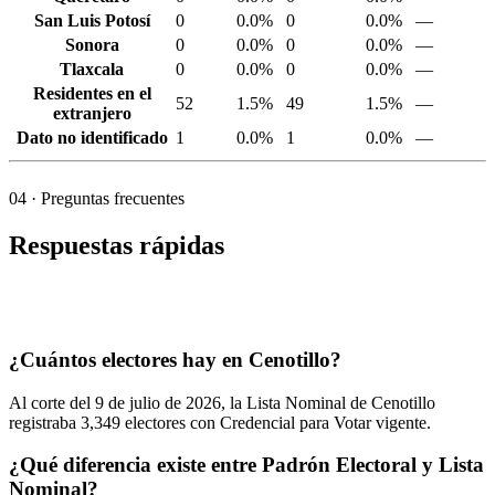
San Luis Potosí
0
0.0%
0
0.0%
—
Sonora
0
0.0%
0
0.0%
—
Tlaxcala
0
0.0%
0
0.0%
—
Residentes en el
52
1.5%
49
1.5%
—
extranjero
Dato no identificado
1
0.0%
1
0.0%
—
04
· Preguntas frecuentes
Respuestas rápidas
¿Cuántos electores hay en Cenotillo?
Al corte del
9
de julio de
2026,
la Lista Nominal de Cenotillo
registraba
3,349
electores con Credencial para Votar vigente.
¿Qué diferencia existe entre Padrón Electoral y Lista
Nominal?