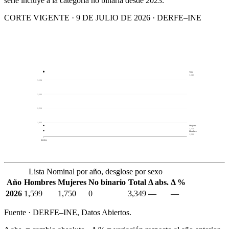
serie incluye a la categoría no binaria desde 2023.
CORTE VIGENTE · 9 DE JULIO DE 2026 · DERFE–INE
Total
3,349
3,104
2,684
2,264
1,844
Mujeres
1,750
Hombres
1,599
2026
Lista Nominal por año, desglose por sexo
Año
Hombres
Mujeres
No binario
Total
Δ abs.
Δ %
2026
1,599
1,750
0
3,349
—
—
Fuente · DERFE–INE, Datos Abiertos.