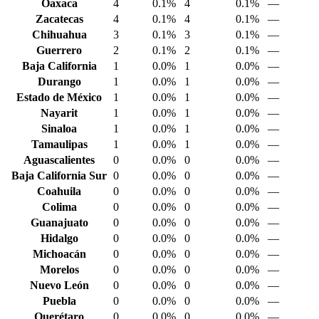
Oaxaca
4
0.1%
4
0.1%
—
Zacatecas
4
0.1%
4
0.1%
—
Chihuahua
3
0.1%
3
0.1%
—
Guerrero
2
0.1%
2
0.1%
—
Baja California
1
0.0%
1
0.0%
—
Durango
1
0.0%
1
0.0%
—
Estado de México
1
0.0%
1
0.0%
—
Nayarit
1
0.0%
1
0.0%
—
Sinaloa
1
0.0%
1
0.0%
—
Tamaulipas
1
0.0%
1
0.0%
—
Aguascalientes
0
0.0%
0
0.0%
—
Baja California Sur
0
0.0%
0
0.0%
—
Coahuila
0
0.0%
0
0.0%
—
Colima
0
0.0%
0
0.0%
—
Guanajuato
0
0.0%
0
0.0%
—
Hidalgo
0
0.0%
0
0.0%
—
Michoacán
0
0.0%
0
0.0%
—
Morelos
0
0.0%
0
0.0%
—
Nuevo León
0
0.0%
0
0.0%
—
Puebla
0
0.0%
0
0.0%
—
Querétaro
0
0.0%
0
0.0%
—