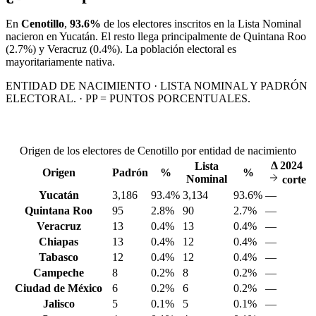
En
Cenotillo
,
93.6%
de los electores inscritos en la Lista Nominal
nacieron en
Yucatán
. El resto llega principalmente de
Quintana Roo
(2.7%)
y Veracruz
(0.4%)
. La población electoral es
mayoritariamente nativa.
ENTIDAD DE NACIMIENTO · LISTA NOMINAL Y PADRÓN
ELECTORAL. · PP = PUNTOS PORCENTUALES.
Origen de los electores de Cenotillo por entidad de nacimiento
Δ
2024
Lista
Origen
Padrón
%
%
Nominal
corte
Yucatán
3,186
93.4%
3,134
93.6%
—
Quintana Roo
95
2.8%
90
2.7%
—
Veracruz
13
0.4%
13
0.4%
—
Chiapas
13
0.4%
12
0.4%
—
Tabasco
12
0.4%
12
0.4%
—
Campeche
8
0.2%
8
0.2%
—
Ciudad de México
6
0.2%
6
0.2%
—
Jalisco
5
0.1%
5
0.1%
—