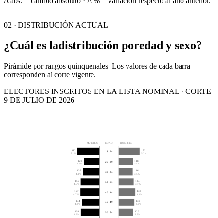
Δ abs. = cambio absoluto · Δ % = variación respecto al año anterior.
02 · DISTRIBUCIÓN ACTUAL
¿Cuál es la
distribución por
edad y sexo?
Pirámide por rangos quinquenales. Los valores de cada barra
corresponden al corte vigente.
ELECTORES INSCRITOS EN LA LISTA NOMINAL · CORTE
9 DE JULIO DE 2026
MUJERES
EDAD
HOMBRES
182
173
18 a 24
5.4%
5.2%
128
118
25 a 29
3.8%
3.5%
136
116
30 a 34
4.1%
3.5%
155
124
35 a 39
4.6%
3.7%
157
138
40 a 44
4.7%
4.1%
144
130
45 a 49
4.3%
3.9%
154
120
50 a 54
4.6%
3.6%