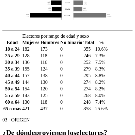
143
125
55 a 59
4.3%
3.7%
130
118
60 a 64
3.9%
3.5%
421
437
65 o más
12.6%
13.0%
Electores por rango de edad y sexo
Edad
Mujeres
Hombres
No binario
Total
%
18 a 24
182
173
0
355
10.6%
25 a 29
128
118
0
246
7.3%
30 a 34
136
116
0
252
7.5%
35 a 39
155
124
0
279
8.3%
40 a 44
157
138
0
295
8.8%
45 a 49
144
130
0
274
8.2%
50 a 54
154
120
0
274
8.2%
55 a 59
143
125
0
268
8.0%
60 a 64
130
118
0
248
7.4%
65 o más
421
437
0
858
25.6%
03 · ORIGEN
¿De dónde
provienen los
electores?