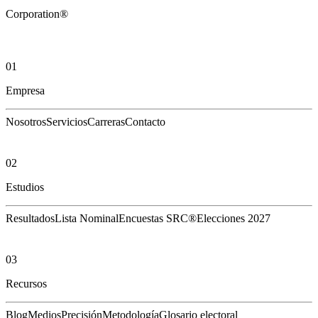
Corporation®
01
Empresa
Nosotros
Servicios
Carreras
Contacto
02
Estudios
Resultados
Lista Nominal
Encuestas SRC®
Elecciones 2027
03
Recursos
Blog
Medios
Precisión
Metodología
Glosario electoral