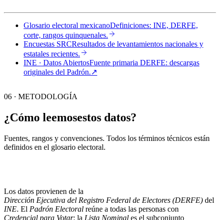
Glosario electoral mexicano
Definiciones: INE, DERFE,
corte, rangos quinquenales.
Encuestas SRC
Resultados de levantamientos nacionales y
estatales recientes.
INE · Datos Abiertos
Fuente primaria DERFE: descargas
originales del Padrón.
↗︎
06 · METODOLOGÍA
¿Cómo leemos
estos datos?
Fuentes, rangos y convenciones. Todos los términos técnicos están
definidos en el
glosario electoral
.
Los datos provienen de la
Dirección Ejecutiva del Registro Federal de Electores (DERFE)
del
INE
. El
Padrón Electoral
reúne a todas las personas con
Credencial para Votar
; la
Lista Nominal
es el subconjunto