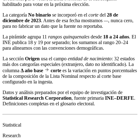
habilitado para votar en la próxima elección.
La categoría
No binario
se incorporó en el
corte
del
28 de
diciembre de 2023
. Antes de esa fecha mostramos
—
, nunca cero,
para no fabricar un dato que la fuente no reportaba.
La pirámide agrupa 11
rangos quinquenales
desde
18 a 24 años
. El
INE publica 18 y 19 por separado; los sumamos al rango 20–24
para alinearnos con las convenciones demográficas.
La sección
Origen
usa el campo
entidad de nacimiento
: 32 estados
más dos categorías especiales (extranjero, dato no identificado). La
columna
Δ año base
corte
es la variación en puntos porcentuales
de la composición de la Lista Nominal respecto al corte base
configurado en la ingesta.
Datos y análisis preparados por el equipo de investigación de
Statistical Research Corporation
, fuente primaria
INE–DERFE
.
Definiciones completas en el
glosario electoral
.
Statistical
Research