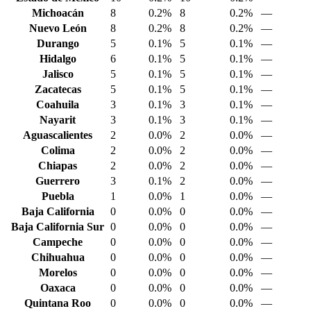
Michoacán
8
0.2%
8
0.2%
—
Nuevo León
8
0.2%
8
0.2%
—
Durango
5
0.1%
5
0.1%
—
Hidalgo
6
0.1%
5
0.1%
—
Jalisco
5
0.1%
5
0.1%
—
Zacatecas
5
0.1%
5
0.1%
—
Coahuila
3
0.1%
3
0.1%
—
Nayarit
3
0.1%
3
0.1%
—
Aguascalientes
2
0.0%
2
0.0%
—
Colima
2
0.0%
2
0.0%
—
Chiapas
2
0.0%
2
0.0%
—
Guerrero
3
0.1%
2
0.0%
—
Puebla
1
0.0%
1
0.0%
—
Baja California
0
0.0%
0
0.0%
—
Baja California Sur
0
0.0%
0
0.0%
—
Campeche
0
0.0%
0
0.0%
—
Chihuahua
0
0.0%
0
0.0%
—
Morelos
0
0.0%
0
0.0%
—
Oaxaca
0
0.0%
0
0.0%
—
Quintana Roo
0
0.0%
0
0.0%
—