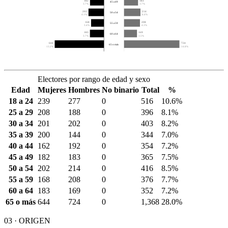
182
183
45 a 49
3.7%
3.7%
202
214
50 a 54
4.1%
4.4%
168
208
55 a 59
3.4%
4.3%
183
169
60 a 64
3.7%
3.5%
644
724
65 o más
13.2%
14.8%
Electores por rango de edad y sexo
Edad
Mujeres
Hombres
No binario
Total
%
18 a 24
239
277
0
516
10.6%
25 a 29
208
188
0
396
8.1%
30 a 34
201
202
0
403
8.2%
35 a 39
200
144
0
344
7.0%
40 a 44
162
192
0
354
7.2%
45 a 49
182
183
0
365
7.5%
50 a 54
202
214
0
416
8.5%
55 a 59
168
208
0
376
7.7%
60 a 64
183
169
0
352
7.2%
65 o más
644
724
0
1,368
28.0%
03 · ORIGEN