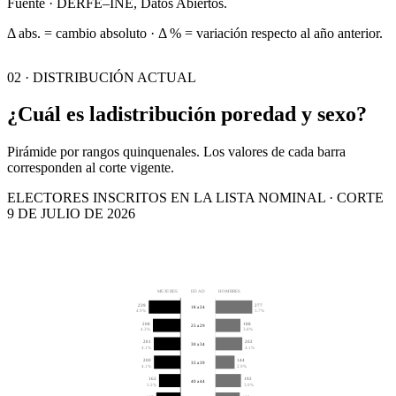
Fuente · DERFE–INE, Datos Abiertos.
Δ abs. = cambio absoluto · Δ % = variación respecto al año anterior.
02 · DISTRIBUCIÓN ACTUAL
¿Cuál es la
distribución por
edad y sexo?
Pirámide por rangos quinquenales. Los valores de cada barra
corresponden al corte vigente.
ELECTORES INSCRITOS EN LA LISTA NOMINAL · CORTE
9 DE JULIO DE 2026
MUJERES
EDAD
HOMBRES
239
277
18 a 24
4.9%
5.7%
208
188
25 a 29
4.3%
3.8%
201
202
30 a 34
4.1%
4.1%
200
144
35 a 39
4.1%
2.9%
162
192
40 a 44
3.3%
3.9%