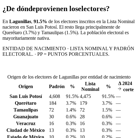
¿De dónde
provienen los
electores?
En
Lagunillas
,
91.5%
de los electores inscritos en la Lista Nominal
nacieron en
San Luis Potosí
. El resto llega principalmente de
Querétaro
(3.7%)
y Tamaulipas
(1.5%)
. La población electoral es
mayoritariamente nativa.
ENTIDAD DE NACIMIENTO · LISTA NOMINAL Y PADRÓN
ELECTORAL. · PP = PUNTOS PORCENTUALES.
Origen de los electores de Lagunillas por entidad de nacimiento
Δ
2024
Lista
Origen
Padrón
%
%
Nominal
corte
San Luis Potosí
4,608
91.5%
4,475
91.5%
—
Querétaro
184
3.7%
179
3.7%
—
Tamaulipas
72
1.4%
72
1.5%
—
Guanajuato
30
0.6%
28
0.6%
—
Veracruz
16
0.3%
16
0.3%
—
Ciudad de México
13
0.3%
13
0.3%
—
Estado de México
10
0.2%
10
0.2%
—