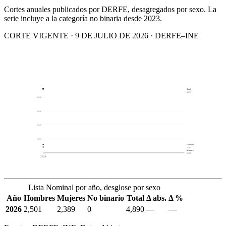
Cortes anuales publicados por DERFE, desagregados por sexo. La
serie incluye a la categoría no binaria desde 2023.
CORTE VIGENTE · 9 DE JULIO DE 2026 · DERFE–INE
Total
4,890
4,540
3,940
3,339
2,739
Hombres
2,501
Mujeres
2,389
2026
Lista Nominal por año, desglose por sexo
Año
Hombres
Mujeres
No binario
Total
Δ abs.
Δ %
2026
2,501
2,389
0
4,890
—
—