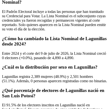
Nominal?
El Padrón Electoral incluye a todas las personas que han tramitado
su Credencial para Votar. La Lista Nominal es el subconjunto cuyas
credenciales ya fueron recogidas y permanecen vigentes al corte
reportado. Solo quienes aparecen en la Lista Nominal pueden emitir
su voto el día de la elección.
¿Cómo ha cambiado la Lista Nominal de Lagunillas
desde 2024?
Entre
2024
y el corte del
9
de julio de
2026,
la Lista Nominal creció
0
electores (
+0.0%
), pasando de
4,890
a
4,890.
¿Cuál es la distribución por sexo en Lagunillas?
Lagunillas registra
2,389
mujeres (
48.9%
) y
2,501
hombres
(
51.1%
). Además,
0
personas aparecen registradas como no binarias.
¿Qué porcentaje de electores de Lagunillas nació en
San Luis Potosí?
El
91.5%
de los electores inscritos en Lagunillas nació en