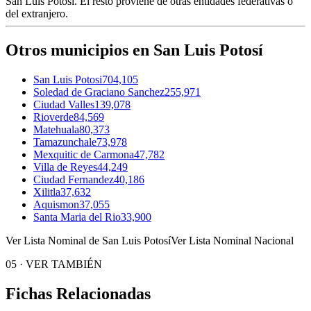
San Luis Potosí
. El resto proviene de otras entidades federativas o
del extranjero.
Otros municipios en San Luis Potosí
San Luis Potosi
704,105
Soledad de Graciano Sanchez
255,971
Ciudad Valles
139,078
Rioverde
84,569
Matehuala
80,373
Tamazunchale
73,978
Mexquitic de Carmona
47,782
Villa de Reyes
44,249
Ciudad Fernandez
40,186
Xilitla
37,632
Aquismon
37,055
Santa Maria del Rio
33,900
Ver Lista Nominal de San Luis Potosí
Ver Lista Nominal Nacional
05
·
VER TAMBIÉN
Fichas Relacionadas