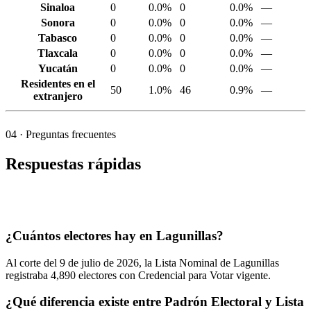
Sinaloa
0
0.0%
0
0.0%
—
Sonora
0
0.0%
0
0.0%
—
Tabasco
0
0.0%
0
0.0%
—
Tlaxcala
0
0.0%
0
0.0%
—
Yucatán
0
0.0%
0
0.0%
—
Residentes en el
50
1.0%
46
0.9%
—
extranjero
04
· Preguntas frecuentes
Respuestas rápidas
¿Cuántos electores hay en Lagunillas?
Al corte del
9
de julio de
2026,
la Lista Nominal de Lagunillas
registraba
4,890
electores con Credencial para Votar vigente.
¿Qué diferencia existe entre Padrón Electoral y Lista