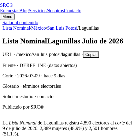
SRC®
Encuestas
Blog
Servicios
Nosotros
Contacto
Menú
Saltar al contenido
Lista Nominal
/
México
/
San Luis Potosí
/
Lagunillas
Lista Nominal
Lagunillas
Julio de 2026
URL ·
/mexico/san-luis-potosi/lagunillas
·
Copiar
Fuente ·
DERFE–INE (datos abiertos)
Corte ·
2026-07-09
·
hace 9 días
Glosario ·
términos electorales
Solicitar estudio ·
contacto
Publicado por
SRC®
La
Lista Nominal
de
Lagunillas
registra
4,890
electores al
corte
del
9 de julio de 2026
:
2,389
mujeres (
48.9%
) y
2,501
hombres
(
51.1%
).