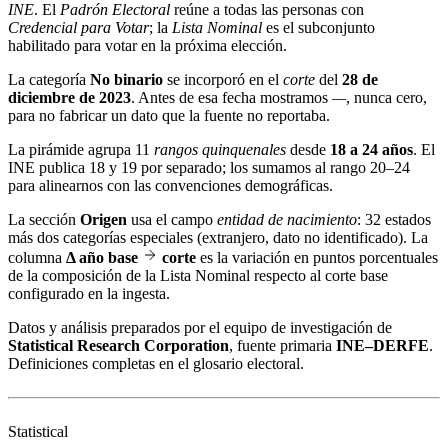
INE
. El
Padrón Electoral
reúne a todas las personas con
Credencial para Votar
; la
Lista Nominal
es el subconjunto
habilitado para votar en la próxima elección.
La categoría
No binario
se incorporó en el
corte
del
28 de
diciembre de 2023
. Antes de esa fecha mostramos
—
, nunca cero,
para no fabricar un dato que la fuente no reportaba.
La pirámide agrupa 11
rangos quinquenales
desde
18 a 24 años
. El
INE publica 18 y 19 por separado; los sumamos al rango 20–24
para alinearnos con las convenciones demográficas.
La sección
Origen
usa el campo
entidad de nacimiento
: 32 estados
más dos categorías especiales (extranjero, dato no identificado). La
columna
Δ año base
corte
es la variación en puntos porcentuales
de la composición de la Lista Nominal respecto al corte base
configurado en la ingesta.
Datos y análisis preparados por el equipo de investigación de
Statistical Research Corporation
, fuente primaria
INE–DERFE
.
Definiciones completas en el
glosario electoral
.
Statistical