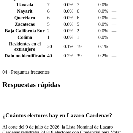
Tlaxcala
7
0.0%
7
0.0%
—
Nayarit
6
0.0%
6
0.0%
—
Querétaro
6
0.0%
6
0.0%
—
Zacatecas
5
0.0%
5
0.0%
—
Baja California Sur
2
0.0%
2
0.0%
—
Colima
1
0.0%
1
0.0%
—
Residentes en el
20
0.1%
19
0.1%
—
extranjero
Dato no identificado
40
0.2%
39
0.2%
—
04
· Preguntas frecuentes
Respuestas rápidas
¿Cuántos electores hay en Lazaro Cardenas?
Al corte del
9
de julio de
2026,
la Lista Nominal de Lazaro
Cardenas registraba
24,818
electores con Credencial para Votar