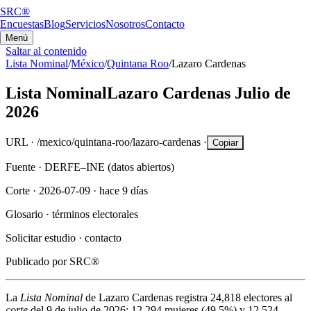
SRC®
Encuestas
Blog
Servicios
Nosotros
Contacto
Menú
Saltar al contenido
Lista Nominal
/
México
/
Quintana Roo
/
Lazaro Cardenas
Lista Nominal
Lazaro Cardenas
Julio de
2026
URL ·
/mexico/quintana-roo/lazaro-cardenas
·
Copiar
Fuente ·
DERFE–INE (datos abiertos)
Corte ·
2026-07-09
·
hace 9 días
Glosario ·
términos electorales
Solicitar estudio ·
contacto
Publicado por
SRC®
La
Lista Nominal
de
Lazaro Cardenas
registra
24,818
electores al
corte
del
9 de julio de 2026
:
12,294
mujeres (
49.5%
) y
12,524