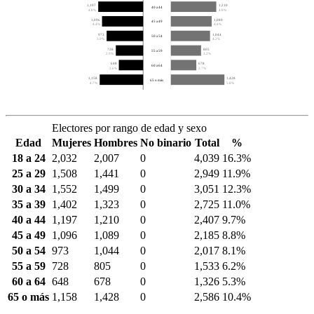
1,197
1,210
40 a 44
4.8%
4.9%
1,096
1,089
45 a 49
4.4%
4.4%
973
1,044
50 a 54
3.9%
4.2%
728
805
55 a 59
2.9%
3.2%
648
678
60 a 64
2.6%
2.7%
1,158
1,428
65 o más
4.7%
5.8%
Electores por rango de edad y sexo
Edad
Mujeres
Hombres
No binario
Total
%
18 a 24
2,032
2,007
0
4,039
16.3%
25 a 29
1,508
1,441
0
2,949
11.9%
30 a 34
1,552
1,499
0
3,051
12.3%
35 a 39
1,402
1,323
0
2,725
11.0%
40 a 44
1,197
1,210
0
2,407
9.7%
45 a 49
1,096
1,089
0
2,185
8.8%
50 a 54
973
1,044
0
2,017
8.1%
55 a 59
728
805
0
1,533
6.2%
60 a 64
648
678
0
1,326
5.3%
65 o más
1,158
1,428
0
2,586
10.4%