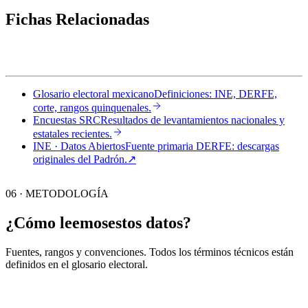
Fichas Relacionadas
Glosario electoral mexicano
Definiciones: INE, DERFE,
corte, rangos quinquenales.
Encuestas SRC
Resultados de levantamientos nacionales y
estatales recientes.
INE · Datos Abiertos
Fuente primaria DERFE: descargas
originales del Padrón.
↗︎
06 · METODOLOGÍA
¿Cómo leemos
estos datos?
Fuentes, rangos y convenciones. Todos los términos técnicos están
definidos en el
glosario electoral
.