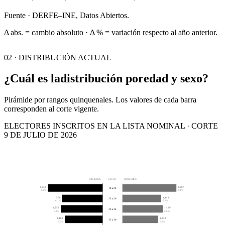
Fuente · DERFE–INE, Datos Abiertos.
Δ abs. = cambio absoluto · Δ % = variación respecto al año anterior.
02 · DISTRIBUCIÓN ACTUAL
¿Cuál es la
distribución por
edad y sexo?
Pirámide por rangos quinquenales. Los valores de cada barra
corresponden al corte vigente.
ELECTORES INSCRITOS EN LA LISTA NOMINAL · CORTE
9 DE JULIO DE 2026
MUJERES
EDAD
HOMBRES
2,032
2,007
18 a 24
8.2%
8.1%
1,508
1,441
25 a 29
6.1%
5.8%
1,552
1,499
30 a 34
6.3%
6.0%
1,402
1,323
35 a 39
5.6%
5.3%