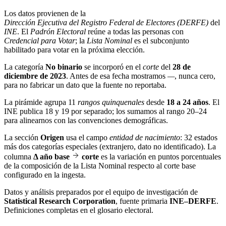
Los datos provienen de la
Dirección Ejecutiva del Registro Federal de Electores (DERFE)
del
INE
. El
Padrón Electoral
reúne a todas las personas con
Credencial para Votar
; la
Lista Nominal
es el subconjunto
habilitado para votar en la próxima elección.
La categoría
No binario
se incorporó en el
corte
del
28 de
diciembre de 2023
. Antes de esa fecha mostramos
—
, nunca cero,
para no fabricar un dato que la fuente no reportaba.
La pirámide agrupa 11
rangos quinquenales
desde
18 a 24 años
. El
INE publica 18 y 19 por separado; los sumamos al rango 20–24
para alinearnos con las convenciones demográficas.
La sección
Origen
usa el campo
entidad de nacimiento
: 32 estados
más dos categorías especiales (extranjero, dato no identificado). La
columna
Δ año base
corte
es la variación en puntos porcentuales
de la composición de la Lista Nominal respecto al corte base
configurado en la ingesta.
Datos y análisis preparados por el equipo de investigación de
Statistical Research Corporation
, fuente primaria
INE–DERFE
.
Definiciones completas en el
glosario electoral
.