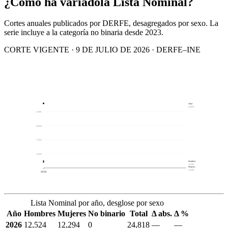
¿Cómo ha variado
la Lista Nominal?
Cortes anuales publicados por DERFE, desagregados por sexo. La
serie incluye a la categoría no binaria desde 2023.
CORTE VIGENTE · 9 DE JULIO DE 2026 · DERFE–INE
Total
24,818
23,065
20,059
17,053
14,047
Hombres
12,524
Mujeres
12,294
2026
Lista Nominal por año, desglose por sexo
Año
Hombres
Mujeres
No binario
Total
Δ abs.
Δ %
2026
12,524
12,294
0
24,818
—
—