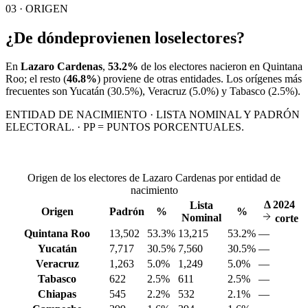
03 · ORIGEN
¿De dónde
provienen los
electores?
En
Lazaro Cardenas
,
53.2%
de los electores nacieron en
Quintana
Roo
; el resto (
46.8%
) proviene de otras entidades. Los orígenes más
frecuentes son
Yucatán
(30.5%)
, Veracruz
(5.0%)
y Tabasco
(2.5%)
.
ENTIDAD DE NACIMIENTO · LISTA NOMINAL Y PADRÓN
ELECTORAL. · PP = PUNTOS PORCENTUALES.
Origen de los electores de Lazaro Cardenas por entidad de
nacimiento
Δ
2024
Lista
Origen
Padrón
%
%
Nominal
corte
Quintana Roo
13,502
53.3%
13,215
53.2%
—
Yucatán
7,717
30.5%
7,560
30.5%
—
Veracruz
1,263
5.0%
1,249
5.0%
—
Tabasco
622
2.5%
611
2.5%
—
Chiapas
545
2.2%
532
2.1%
—