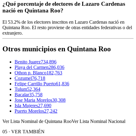
¿Qué porcentaje de electores de Lazaro Cardenas
nació en Quintana Roo?
El
53.2%
de los electores inscritos en Lazaro Cardenas nació en
Quintana Roo
. El resto proviene de otras entidades federativas o del
extranjero.
Otros municipios en Quintana Roo
Benito Juarez
734,896
Playa del Carmen
286,036
Othon p. Blanco
182,763
Cozumel
76,718
Felipe Carrillo Puerto
61,836
Tulum
52,364
Bacalar
35,758
Jose Maria Morelos
30,308
Isla Mujeres
27,690
Puerto Morelos
27,242
Ver Lista Nominal de Quintana Roo
Ver Lista Nominal Nacional
05
·
VER TAMBIÉN