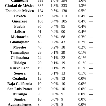
Campeche
399
1.6%
394
1.6%
—
Ciudad de México
337
1.3%
333
1.3%
—
Estado de México
134
0.5%
130
0.5%
—
Oaxaca
112
0.4%
110
0.4%
—
Guerrero
108
0.4%
105
0.4%
—
Puebla
95
0.4%
95
0.4%
—
Jalisco
91
0.4%
90
0.4%
—
Michoacán
68
0.3%
68
0.3%
—
Guanajuato
48
0.2%
43
0.2%
—
Morelos
40
0.2%
38
0.2%
—
Tamaulipas
29
0.1%
29
0.1%
—
Chihuahua
24
0.1%
22
0.1%
—
Hidalgo
20
0.1%
19
0.1%
—
Nuevo León
19
0.1%
19
0.1%
—
Sonora
13
0.1%
13
0.1%
—
Coahuila
12
0.0%
12
0.0%
—
Baja California
10
0.0%
10
0.0%
—
San Luis Potosí
10
0.0%
10
0.0%
—
Durango
9
0.0%
9
0.0%
—
Sinaloa
10
0.0%
9
0.0%
—
Aguascalientes
8
0.0%
8
0.0%
—