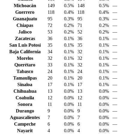
Michoacán
149
0.5%
148
0.5%
—
Guerrero
118
0.4%
118
0.4%
—
Guanajuato
95
0.3%
95
0.3%
—
Chiapas
72
0.2%
71
0.2%
—
Jalisco
53
0.2%
52
0.2%
—
Zacatecas
36
0.1%
36
0.1%
—
San Luis Potosí
35
0.1%
35
0.1%
—
Baja California
34
0.1%
32
0.1%
—
Morelos
32
0.1%
32
0.1%
—
Querétaro
33
0.1%
32
0.1%
—
Tabasco
24
0.1%
24
0.1%
—
Tamaulipas
20
0.1%
20
0.1%
—
Sinaloa
17
0.1%
17
0.1%
—
Chihuahua
13
0.0%
13
0.0%
—
Coahuila
12
0.0%
12
0.0%
—
Sonora
11
0.0%
11
0.0%
—
Durango
9
0.0%
9
0.0%
—
Aguascalientes
7
0.0%
7
0.0%
—
Campeche
6
0.0%
6
0.0%
—
Nayarit
4
0.0%
4
0.0%
—