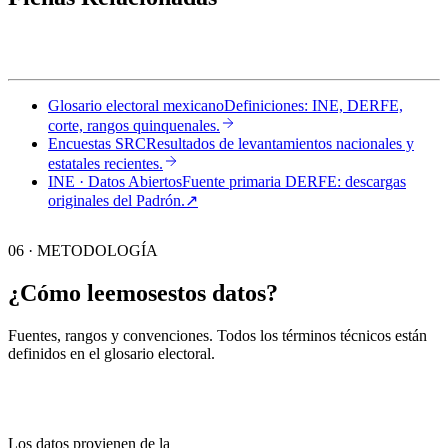
Glosario electoral mexicano
Definiciones: INE, DERFE,
corte, rangos quinquenales.
Encuestas SRC
Resultados de levantamientos nacionales y
estatales recientes.
INE · Datos Abiertos
Fuente primaria DERFE: descargas
originales del Padrón.
↗︎
06 · METODOLOGÍA
¿Cómo leemos
estos datos?
Fuentes, rangos y convenciones. Todos los términos técnicos están
definidos en el
glosario electoral
.
Los datos provienen de la