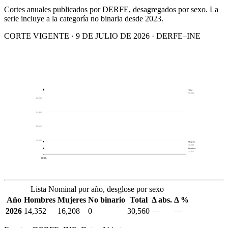
Cortes anuales publicados por DERFE, desagregados por sexo. La
serie incluye a la categoría no binaria desde 2023.
CORTE VIGENTE · 9 DE JULIO DE 2026 · DERFE–INE
Total
30,560
28,291
24,401
20,511
16,621
Mujeres
16,208
Hombres
14,352
2026
Lista Nominal por año, desglose por sexo
Año
Hombres
Mujeres
No binario
Total
Δ abs.
Δ %
2026
14,352
16,208
0
30,560
—
—