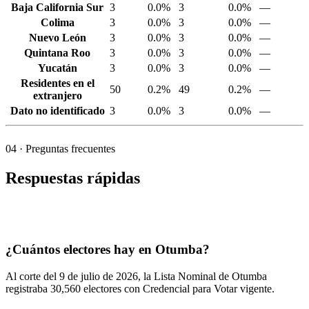
Baja California Sur
3
0.0%
3
0.0%
—
Colima
3
0.0%
3
0.0%
—
Nuevo León
3
0.0%
3
0.0%
—
Quintana Roo
3
0.0%
3
0.0%
—
Yucatán
3
0.0%
3
0.0%
—
Residentes en el
50
0.2%
49
0.2%
—
extranjero
Dato no identificado
3
0.0%
3
0.0%
—
04
· Preguntas frecuentes
Respuestas rápidas
¿Cuántos electores hay en Otumba?
Al corte del
9
de julio de
2026,
la Lista Nominal de Otumba
registraba
30,560
electores con Credencial para Votar vigente.