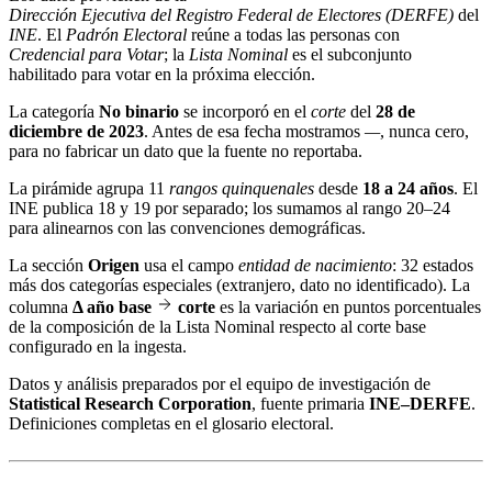
Dirección Ejecutiva del Registro Federal de Electores (DERFE)
del
INE
. El
Padrón Electoral
reúne a todas las personas con
Credencial para Votar
; la
Lista Nominal
es el subconjunto
habilitado para votar en la próxima elección.
La categoría
No binario
se incorporó en el
corte
del
28 de
diciembre de 2023
. Antes de esa fecha mostramos
—
, nunca cero,
para no fabricar un dato que la fuente no reportaba.
La pirámide agrupa 11
rangos quinquenales
desde
18 a 24 años
. El
INE publica 18 y 19 por separado; los sumamos al rango 20–24
para alinearnos con las convenciones demográficas.
La sección
Origen
usa el campo
entidad de nacimiento
: 32 estados
más dos categorías especiales (extranjero, dato no identificado). La
columna
Δ año base
corte
es la variación en puntos porcentuales
de la composición de la Lista Nominal respecto al corte base
configurado en la ingesta.
Datos y análisis preparados por el equipo de investigación de
Statistical Research Corporation
, fuente primaria
INE–DERFE
.
Definiciones completas en el
glosario electoral
.