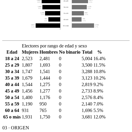
1,456
1,277
45 a 49
4.8%
4.2%
1,400
1,176
50 a 54
4.6%
3.8%
1,190
950
55 a 59
3.9%
3.1%
931
765
60 a 64
3.0%
2.5%
1,931
1,750
65 o más
6.3%
5.7%
Electores por rango de edad y sexo
Edad
Mujeres
Hombres
No binario
Total
%
18 a 24
2,523
2,481
0
5,004
16.4%
25 a 29
1,807
1,693
0
3,500
11.5%
30 a 34
1,747
1,541
0
3,288
10.8%
35 a 39
1,679
1,444
0
3,123
10.2%
40 a 44
1,544
1,275
0
2,819
9.2%
45 a 49
1,456
1,277
0
2,733
8.9%
50 a 54
1,400
1,176
0
2,576
8.4%
55 a 59
1,190
950
0
2,140
7.0%
60 a 64
931
765
0
1,696
5.5%
65 o más
1,931
1,750
0
3,681
12.0%
03 · ORIGEN