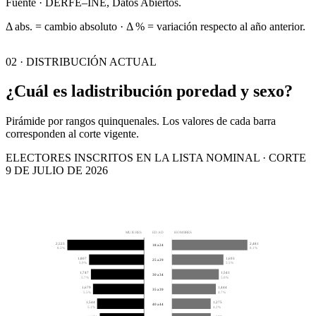
Fuente · DERFE–INE, Datos Abiertos.
Δ abs. = cambio absoluto · Δ % = variación respecto al año anterior.
02 · DISTRIBUCIÓN ACTUAL
¿Cuál es la
distribución por
edad y sexo?
Pirámide por rangos quinquenales. Los valores de cada barra
corresponden al corte vigente.
ELECTORES INSCRITOS EN LA LISTA NOMINAL · CORTE
9 DE JULIO DE 2026
MUJERES
EDAD
HOMBRES
2,523
2,481
18 a 24
8.3%
8.1%
1,807
1,693
25 a 29
5.9%
5.5%
1,747
1,541
30 a 34
5.7%
5.0%
1,679
1,444
35 a 39
5.5%
4.7%
1,544
1,275
40 a 44
5.1%
4.2%