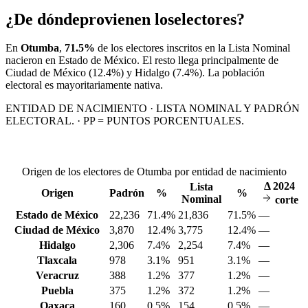
¿De dónde
provienen los
electores?
En
Otumba
,
71.5%
de los electores inscritos en la Lista Nominal
nacieron en
Estado de México
. El resto llega principalmente de
Ciudad de México
(12.4%)
y Hidalgo
(7.4%)
. La población
electoral es mayoritariamente nativa.
ENTIDAD DE NACIMIENTO · LISTA NOMINAL Y PADRÓN
ELECTORAL. · PP = PUNTOS PORCENTUALES.
Origen de los electores de Otumba por entidad de nacimiento
Δ
2024
Lista
Origen
Padrón
%
%
Nominal
corte
Estado de México
22,236
71.4%
21,836
71.5%
—
Ciudad de México
3,870
12.4%
3,775
12.4%
—
Hidalgo
2,306
7.4%
2,254
7.4%
—
Tlaxcala
978
3.1%
951
3.1%
—
Veracruz
388
1.2%
377
1.2%
—
Puebla
375
1.2%
372
1.2%
—
Oaxaca
160
0.5%
154
0.5%
—