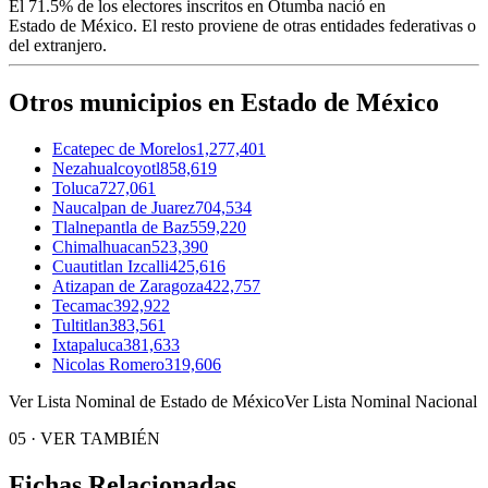
El
71.5%
de los electores inscritos en Otumba nació en
Estado de México
. El resto proviene de otras entidades federativas o
del extranjero.
Otros municipios en Estado de México
Ecatepec de Morelos
1,277,401
Nezahualcoyotl
858,619
Toluca
727,061
Naucalpan de Juarez
704,534
Tlalnepantla de Baz
559,220
Chimalhuacan
523,390
Cuautitlan Izcalli
425,616
Atizapan de Zaragoza
422,757
Tecamac
392,922
Tultitlan
383,561
Ixtapaluca
381,633
Nicolas Romero
319,606
Ver Lista Nominal de Estado de México
Ver Lista Nominal Nacional
05
·
VER TAMBIÉN
Fichas Relacionadas