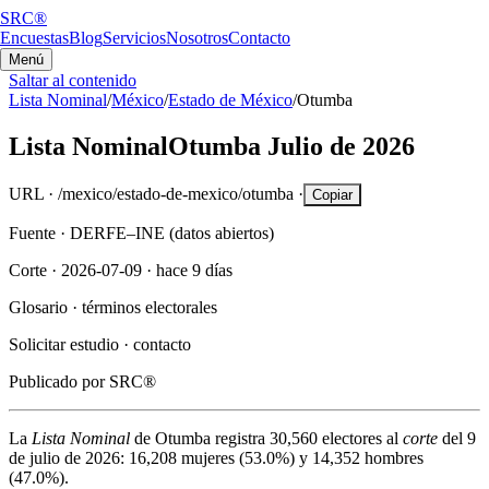
SRC®
Encuestas
Blog
Servicios
Nosotros
Contacto
Menú
Saltar al contenido
Lista Nominal
/
México
/
Estado de México
/
Otumba
Lista Nominal
Otumba
Julio de 2026
URL ·
/mexico/estado-de-mexico/otumba
·
Copiar
Fuente ·
DERFE–INE (datos abiertos)
Corte ·
2026-07-09
·
hace 9 días
Glosario ·
términos electorales
Solicitar estudio ·
contacto
Publicado por
SRC®
La
Lista Nominal
de
Otumba
registra
30,560
electores al
corte
del
9
de julio de 2026
:
16,208
mujeres (
53.0%
) y
14,352
hombres
(
47.0%
).